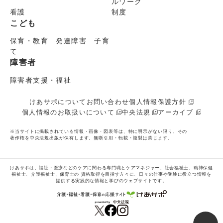
ルワーク
看護
制度
こども
保育・教育 発達障害 子育
て
障害者
障害者支援・福祉
けあサポについて
お問い合わせ
個人情報保護方針
個人情報のお取扱いについて
中央法規
アーカイブ
※当サイトに掲載されている情報・画像・図表等は、特に明示がない限り、その
著作権を中央法規出版が保有します。無断引用・転載・複製は禁じます。
けあサポは、福祉・医療などのケアに関わる専門職とケアマネジャー、社会福祉士、精神保健
福祉士、介護福祉士、保育士の
資格取得を目指す方々に、日々の仕事や受験に役立つ情報を
提供する実践的な情報と学びのウェブサイトです。