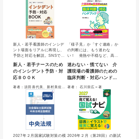
看護に携わる方、必読。
きない一冊。
新人・若手看護師のインシデ
「様子見」か「すぐ連絡」か
ント場面をリアルに再現し、
の判断には、もう迷わな
予防と対応を解説。SNSで人
い！ 発熱や不穏など、高齢
気の現役看護師による「ある
者の「急変サイン」を見逃さ
新人・若手ナースのため
迷わない・慌てない 介
ある」漫画も収録。インシデ
ないためのチェックポイント
のインシデント予防・対
護現場の看護師のための
ントの傾向と対策から報告書
を、経験豊富な介護施設の嘱
応ＢＯＯＫ
臨床判断・対応ハンドブ
の書き方まで網羅しチェック
託医がズバリ解説。気後れし
テストで理解度を確認。新
がちな医師への報告も、「何
ック
著者：須田喜代美、新村美佐香、はや＝著
著者： 石川崇広＝著
人・若手から研修担当者まで
を伝えるべきか」が明確にな
活用できる実践的な一冊。
り自信につながる。
2027年２月国家試験対策の模
2026年２月（第28回）の新試