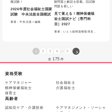
擬試験！
験問題と解説を収載。旧試験
問題を新しい
2026年度社会福祉士国家
見て覚える！精神保健福
試験 中央法規全国模試
祉士国試ナビ［専門科
著者：中央法規＝編集
目］2027
著者：いとう総研資格取得支援センター＝編集
...
2
3
4
5
1
175
全
件
資格受験
ケアマネジャー
社会福祉士
精神保健福祉士
介護福祉士
保育士
高齢者
認知症ケア・介護技術
ケアマネジメント・ソーシャ