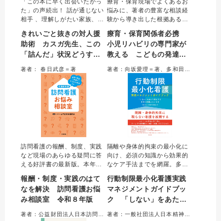
「この本に早く出会いたかっ
療育・保育現場でよくあるお
た」の声続出！ 話が通じない
悩みに、著者の豊富な相談経
相手 、理解しがたい家族、拭
験から導き出した根拠ある支
えない無力感…。精神科医カ
援を提案。「からだ」や「こ
きれいごと抜きの対人援
療育・保育関係者必携
スガ先生とトリイさんの会話
とば」など、5つの発達の困り
助術 カスガ先生、この
小児リハビリの専門家が
で、現場の「詰んだ状況」を
ごとの視点から、年齢に応じ
「詰んだ」状況どうすれ
教える こどもの発達と
解きほぐし、落としどころや
た専門性の高い解決策を解説
自分を守る戦略がわかる。人
した。日常の業務に即取り入
ばいいですか？
支援まるっとガイド
著者： 春日武彦＝著
著者：向坂愛理＝著、多和田 忍＝医学協力
とかかわるすべての専門職に
れられる内容で、専門職のバ
贈る処方箋。
イブルとなる一冊。
訪問看護の報酬、制度、実践
隔離や身体的拘束の最小化に
など現場のあらゆる疑問に答
向け、必須の知識から効果的
える好評書の最新版。本年版
なケア手法までを網羅。多様
は診療報酬改定・介護報酬臨
な実践事例をもとに、「行動
報酬・制度・実践のはて
行動制限最小化看護実践
時改定に対応。ベースアップ
制限に頼らない看護」を現場
なを解決 訪問看護お悩
マネジメントガイドブッ
評価料の引上げや同一建物居
に根づかせるプロセスや組織
み相談室 令和８年版
ク 「しない」をあたり
住者への評価の見直し等の最
マネジメントを詳解する。医
新情報を実務に活かせるよう
療安全と尊厳あるケアを両立
前にする支援と組織のつ
著者：公益財団法人日本訪問看護財団＝編集
著者：一般社団法人日本精神科看護協会＝編集
わかりやすくまとめた。訪問
させるために欠かすことので
くり方