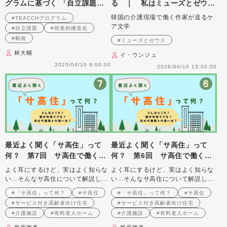
グラムに基づく 「自立課題」
る ｜ 私はミューズとゼウス
の作り方と実践のポイント 第
のケアラーです
韓国の介護現場で働く作家が送るケ
#TEACCHプログラム
5回
ア文学
#自立課題
#視覚的構造化
#動画
#ミューズとゼウス
林大輔
イ・ウンジュ
2025/04/10 9:00:00
2026/06/10 13:00:00
最近よく聞く「サ高住」って
最近よく聞く「サ高住」って
何？ 第7回 サ高住で働く介
何？ 第6回 サ高住で働く介
護職
護職
よく耳にするけど、実はよく知らな
よく耳にするけど、実はよく知らな
い…そんなサ高住について解説しま
い…そんなサ高住について解説しま
す
す
#「サ高住」って何？
#サ高住
#「サ高住」って何？
#サ高住
#サービス付き高齢者向け住宅
#サービス付き高齢者向け住宅
#介護施設
#有料老人ホーム
#介護施設
#有料老人ホーム