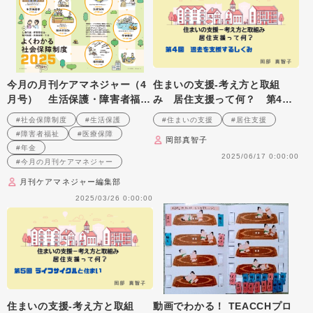
今月の月刊ケアマネジャー（4
住まいの支援‐考え方と取組
月号） 生活保護・障害者福
み 居住支援って何？ 第4
祉・権利擁護・医療保険・年金
回 退去を支援するしくみ
#社会保障制度
#生活保護
#住まいの支援
#居住支援
よくわかる社会保障制度2025
#障害者福祉
#医療保障
岡部真智子
#年金
2025/06/17 0:00:00
#今月の月刊ケアマネジャー
月刊ケアマネジャー編集部
2025/03/26 0:00:00
住まいの支援‐考え方と取組
動画でわかる！ TEACCHプロ