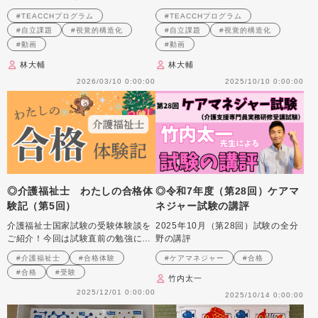
の作り方と実践のポイント 第
の作り方と実践のポイント 第
#TEACCHプログラム
#TEACCHプログラム
15回
11回
#自立課題
#視覚的構造化
#自立課題
#視覚的構造化
#動画
#動画
林大輔
林大輔
2026/03/10 0:00:00
2025/10/10 0:00:00
◎介護福祉士 わたしの合格体
◎令和7年度（第28回）ケアマ
験記（第5回）
ネジャー試験の講評
介護福祉士国家試験の受験体験談を
2025年10月（第28回）試験の全分
ご紹介！今回は試験直前の勉強につ
野の講評
いて！
#介護福祉士
#合格体験
#ケアマネジャー
#合格
#合格
#受験
竹内太一
2025/12/01 0:00:00
2025/10/14 0:00:00