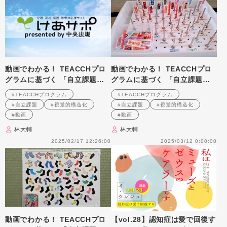
動画でわかる！ TEACCHプロ
動画でわかる！ TEACCHプロ
グラムに基づく 「自立課題」
グラムに基づく 「自立課題」
の作り方と実践のポイント 第
の作り方と実践のポイント 第
#TEACCHプログラム
#TEACCHプログラム
3回
４回
#自立課題
#視覚的構造化
#自立課題
#視覚的構造化
#動画
#動画
林大輔
林大輔
2025/02/17 12:26:00
2025/03/12 0:00:00
動画でわかる！ TEACCHプロ
【vol.28】認知症は愛で回復す