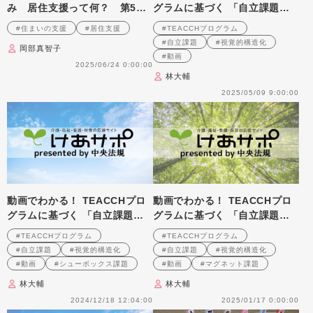
み 居住支援って何？ 第5
グラムに基づく 「自立課題」
回 ライフサイクルと住まい
の作り方と実践のポイント 第
#住まいの支援
#居住支援
#TEACCHプログラム
6回
#自立課題
#視覚的構造化
岡部真智子
#動画
2025/06/24 0:00:00
林大輔
2025/05/09 9:00:00
動画でわかる！ TEACCHプロ
動画でわかる！ TEACCHプロ
グラムに基づく 「自立課題」
グラムに基づく 「自立課題」
の作り方と実践のポイント 第
の作り方と実践のポイント 第
#TEACCHプログラム
#TEACCHプログラム
1回
2回
#自立課題
#視覚的構造化
#自立課題
#視覚的構造化
#動画
#シューボックス課題
#動画
#マグネット課題
林大輔
林大輔
2024/12/18 12:04:00
2025/01/17 0:00:00