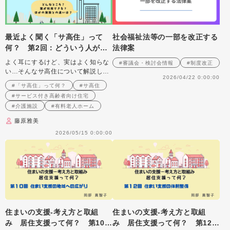
最近よく聞く「サ高住」って
社会福祉法等の一部を改正する
何？ 第2回：どういう人が利
法律案
用できるの？ 〜入居要件と「3
よく耳にするけど、実はよく知らな
#審議会・検討会情報
#制度改正
つのタイプ」〜
い…そんなサ高住について解説しま
2026/04/22 0:00:00
す
#「サ高住」って何？
#サ高住
#サービス付き高齢者向け住宅
#介護施設
#有料老人ホーム
藤原雅美
2026/05/15 0:00:00
住まいの支援‐考え方と取組
住まいの支援‐考え方と取組
み 居住支援って何？ 第10
み 居住支援って何？ 第12