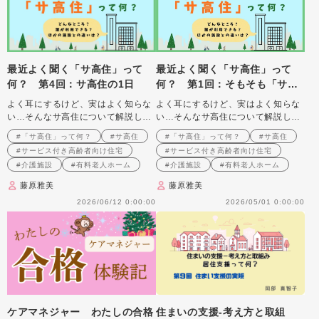
最近よく聞く「サ高住」って
最近よく聞く「サ高住」って
何？ 第4回：サ高住の1日
何？ 第1回：そもそも「サ高
住」って、ほかの施設と何が違
よく耳にするけど、実はよく知らな
よく耳にするけど、実はよく知らな
うの？
い…そんなサ高住について解説しま
い…そんなサ高住について解説しま
す
す
#「サ高住」って何？
#サ高住
#「サ高住」って何？
#サ高住
#サービス付き高齢者向け住宅
#サービス付き高齢者向け住宅
#介護施設
#有料老人ホーム
#介護施設
#有料老人ホーム
藤原雅美
藤原雅美
2026/06/12 0:00:00
2026/05/01 0:00:00
ケアマネジャー わたしの合格
住まいの支援‐考え方と取組