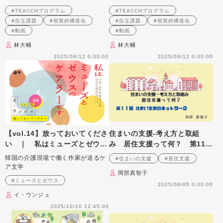
の作り方と実践のポイント 第
の作り方と実践のポイント 第
#TEACCHプログラム
#TEACCHプログラム
9回
10回
#自立課題
#視覚的構造化
#自立課題
#視覚的構造化
#動画
#動画
林大輔
林大輔
2025/08/12 0:00:00
2025/09/12 0:00:00
【vol.14】放っておいてくださ
住まいの支援‐考え方と取組
い ｜ 私はミューズとゼウス
み 居住支援って何？ 第11
のケアラーです
回 住まい支援のネットワーク
韓国の介護現場で働く作家が送るケ
#住まいの支援
#居住支援
ア文学
岡部真智子
#ミューズとゼウス
2025/08/05 0:00:00
イ・ウンジュ
2025/10/10 12:45:00