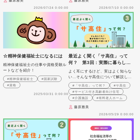
藤原雅美
藤原雅美
2026/07/24 0:00:00
2026/07/10 0:00:00
☆精神保健福祉士になるには
最近よく聞く「サ高住」って
何？ 第3回：実際に暮らして
精神保健福祉士の仕事や資格受験ル
いるのはどんな人？ 〜タイプ
ートなどを紹介！
よく耳にするけど、実はよく知らな
別・エピソード別の「暮らし」
い…そんなサ高住について解説しま
#精神保健福祉士
#国家試験
のリアル〜
す
#資格
#「サ高住」って何？
#サ高住
#サービス付き高齢者向け住宅
2025/03/31 0:00:00
#介護施設
#有料老人ホーム
藤原雅美
2026/05/29 0:00:00