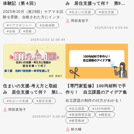
体験記（第４回）
み 居住支援って何？ 第9
回 住まい支援の実際
2025年10月（第28回）ケアマネ試
#住まいの支援
#居住支援
験を受験、合格された方にインタビ
岡部真智子
ュー
#ケアマネジャー
#合格体験
2025/07/22 0:00:00
#合格
#受験
2025/12/22 11:00:00
住まいの支援‐考え方と取組
【専門家監修】100均材料で手
み 居住支援って何？ 第1
作り！ 自立課題のアイデア集
回 住まいの支援～事例を通し
自立課題の制作の仕方がわかる！
#住まいの支援
#居住支援
て
#自立課題
#100均材料
岡部真智子
#発達障害支援
#構造化
2025/05/27 0:00:00
#療育教材
林大輔