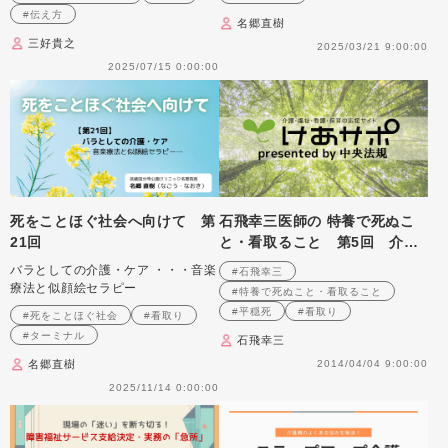
#伝え方
名郷直樹
三好貴之
2025/03/21 9:00:00
2025/07/15 0:00:00
死をことほぐ社会へ向けて 第
石飛幸三医師の 特養で死ぬこ
21回
と・看取ること 第5回 介護
職－座敷わらしみたいに使命を
バラとしての介護・ケア ・・・音楽
#石飛幸三
帯びた人たち
療法と似顔絵セラピー
#特養で死ぬこと・看取ること
#平穏死
#看取り
#死をことほぐ社会
#看取り
#ターミナル
石飛幸三
名郷直樹
2014/04/04 9:00:00
2025/11/14 0:00:00