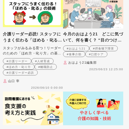
介護リーダー必読! スタッフに
今月のおはよう21 どこに気づ
うまく伝わる「ほめる・叱る」
いて、何を書く？ “目のつけど
の技術
ころ”で変わる介護記録
スタッフがみるみる育つ！リーダー
#おはよう21
#摂食嚥下障害
のための「ほめ方・叱り方」の基本
#食事介助
#口腔ケア
と、明日から使える声かけのコツ。
#介護リーダー
#人材育成
おはよう21編集部
#ほめ方・叱り方
#離職防止
2025/06/23 12:25:00
#介護リーダー必読
山口 宰
2026/06/10 0:00:00