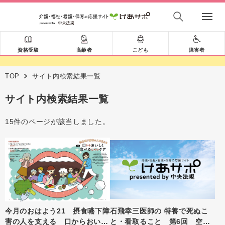
資格受験
高齢者
こども
障害者
TOP
サイト内検索結果一覧
サイト内検索結果一覧
15件のページが該当しました。
今月のおはよう21 摂食嚥下障
石飛幸三医師の 特養で死ぬこ
害の人を支える 口からおいし
と・看取ること 第6回 空腹