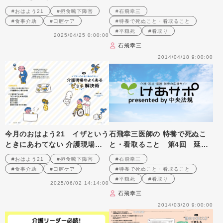
く食べるためのケア
は最高のスパイス－特養の食事
#おはよう21
#摂食嚥下障害
#石飛幸三
への提言
#食事介助
#口腔ケア
#特養で死ぬこと・看取ること
#平穏死
#看取り
2025/04/25 0:00:00
石飛幸三
2014/04/18 9:00:00
今月のおはよう21 イザという
石飛幸三医師の 特養で死ぬこ
ときにあわてない 介護現場の
と・看取ること 第4回 延命
よくある「ピンチ」解決術
治療に警鐘を鳴らした２つのき
#おはよう21
#摂食嚥下障害
#石飛幸三
っかけ
#食事介助
#口腔ケア
#特養で死ぬこと・看取ること
#平穏死
#看取り
2025/06/02 14:14:00
石飛幸三
2014/03/20 9:00:00