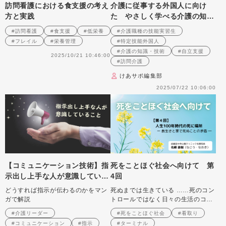
訪問看護における食支援の考え
介護に従事する外国人に向け
方と実践
た やさしく学べる介護の知
識・技術
#訪問看護
#食支援
#低栄養
#介護職種の技能実習生
#フレイル
#栄養管理
#特定技能外国人
#介護の知識・技術
#自立支援
2025/10/21 10:46:00
#訪問介護
けあサポ編集部
2025/07/22 10:06:00
【コミュニケーション技術】指
死をことほぐ社会へ向けて 第
示出し上手な人が意識している
4回
こと
どうすれば指示が伝わるのかをマン
死ぬまでは生きている ……死のコン
ガで解説
トロールではなく日々の生活のコン
トロール
#介護リーダー
#死をことほぐ社会
#看取り
#コミュニケーション
#指示
#ターミナル