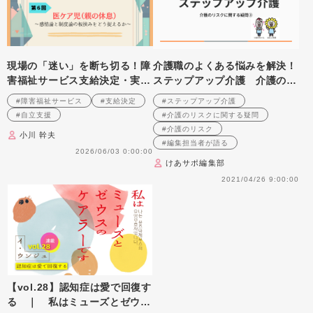
現場の「迷い」を断ち切る！障
介護職のよくある悩みを解決！
害福祉サービス支給決定・実務
ステップアップ介護 介護のリ
の「急所」 第6回 医ケア児
スクに関する疑問③
#障害福祉サービス
#支給決定
#ステップアップ介護
（親の休息）～感情論と制度論
#自立支援
#介護のリスクに関する疑問
の板挟みをどう捉えるか～
#介護のリスク
小川 幹夫
#編集担当者が語る
2026/06/03 0:00:00
けあサポ編集部
2021/04/26 9:00:00
【vol.28】認知症は愛で回復す
る ｜ 私はミューズとゼウス