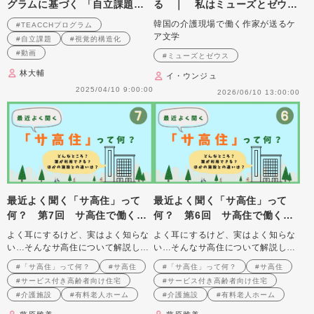
グラムに基づく 「自立課題」
る ｜ 私はミューズとゼウス
の作り方と実践のポイント 第
のケアラーです
韓国の介護現場で働く作家が送るケ
#TEACCHプログラム
5回
ア文学
#自立課題
#視覚的構造化
#動画
#ミューズとゼウス
林大輔
イ・ウンジュ
2025/04/10 9:00:00
2026/06/10 13:00:00
最近よく聞く「サ高住」って
最近よく聞く「サ高住」って
何？ 第7回 サ高住で働く介
何？ 第6回 サ高住で働く介
護職
護職
よく耳にするけど、実はよく知らな
よく耳にするけど、実はよく知らな
い…そんなサ高住について解説しま
い…そんなサ高住について解説しま
す
す
#「サ高住」って何？
#サ高住
#「サ高住」って何？
#サ高住
#サービス付き高齢者向け住宅
#サービス付き高齢者向け住宅
#介護施設
#有料老人ホーム
#介護施設
#有料老人ホーム