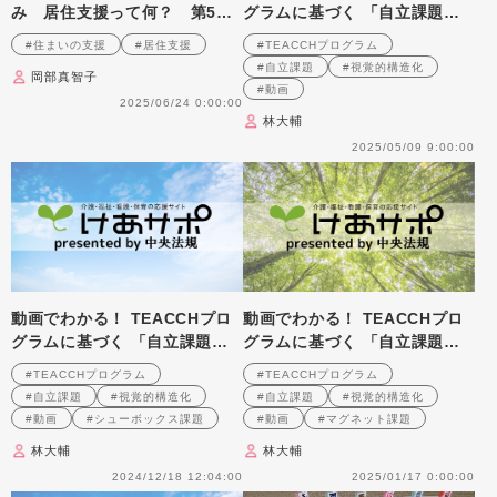
み 居住支援って何？ 第5
グラムに基づく 「自立課題」
回 ライフサイクルと住まい
の作り方と実践のポイント 第
#住まいの支援
#居住支援
#TEACCHプログラム
6回
#自立課題
#視覚的構造化
岡部真智子
#動画
2025/06/24 0:00:00
林大輔
2025/05/09 9:00:00
動画でわかる！ TEACCHプロ
動画でわかる！ TEACCHプロ
グラムに基づく 「自立課題」
グラムに基づく 「自立課題」
の作り方と実践のポイント 第
の作り方と実践のポイント 第
#TEACCHプログラム
#TEACCHプログラム
1回
2回
#自立課題
#視覚的構造化
#自立課題
#視覚的構造化
#動画
#シューボックス課題
#動画
#マグネット課題
林大輔
林大輔
2024/12/18 12:04:00
2025/01/17 0:00:00