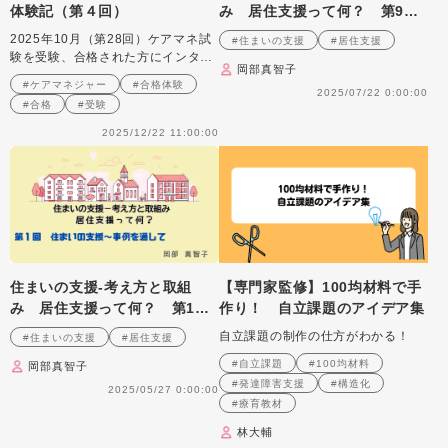
体験記（第４回）
み 居住支援って何？ 第9
回 住まい支援の実際
2025年10月（第28回）ケアマネ試
#住まいの支援
#居住支援
験を受験、合格された方にインタビ
岡部真智子
ュー
#ケアマネジャー
#合格体験
2025/07/22 0:00:00
#合格
#受験
2025/12/22 11:00:00
住まいの支援‐考え方と取組
【専門家監修】100均材料で手
み 居住支援って何？ 第1
作り！ 自立課題のアイデア集
回 住まいの支援～事例を通し
自立課題の制作の仕方がわかる！
#住まいの支援
#居住支援
て
#自立課題
#100均材料
岡部真智子
#発達障害支援
#構造化
2025/05/27 0:00:00
#療育教材
林大輔