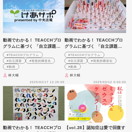
動画でわかる！ TEACCHプロ
動画でわかる！ TEACCHプロ
グラムに基づく 「自立課題」
グラムに基づく 「自立課題」
の作り方と実践のポイント 第
の作り方と実践のポイント 第
#TEACCHプログラム
#TEACCHプログラム
3回
４回
#自立課題
#視覚的構造化
#自立課題
#視覚的構造化
#動画
#動画
林大輔
林大輔
2025/02/17 12:26:00
2025/03/12 0:00:00
動画でわかる！ TEACCHプロ
【vol.28】認知症は愛で回復す