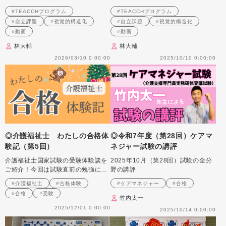
の作り方と実践のポイント 第
の作り方と実践のポイント 第
#TEACCHプログラム
#TEACCHプログラム
15回
11回
#自立課題
#視覚的構造化
#自立課題
#視覚的構造化
#動画
#動画
林大輔
林大輔
2026/03/10 0:00:00
2025/10/10 0:00:00
◎介護福祉士 わたしの合格体
◎令和7年度（第28回）ケアマ
験記（第5回）
ネジャー試験の講評
介護福祉士国家試験の受験体験談を
2025年10月（第28回）試験の全分
ご紹介！今回は試験直前の勉強につ
野の講評
いて！
#介護福祉士
#合格体験
#ケアマネジャー
#合格
#合格
#受験
竹内太一
2025/12/01 0:00:00
2025/10/14 0:00:00