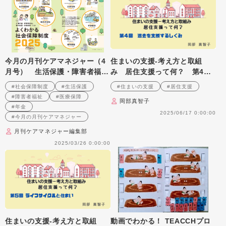
今月の月刊ケアマネジャー（4
住まいの支援‐考え方と取組
月号） 生活保護・障害者福
み 居住支援って何？ 第4
祉・権利擁護・医療保険・年金
回 退去を支援するしくみ
#社会保障制度
#生活保護
#住まいの支援
#居住支援
よくわかる社会保障制度2025
#障害者福祉
#医療保障
岡部真智子
#年金
2025/06/17 0:00:00
#今月の月刊ケアマネジャー
月刊ケアマネジャー編集部
2025/03/26 0:00:00
住まいの支援‐考え方と取組
動画でわかる！ TEACCHプロ