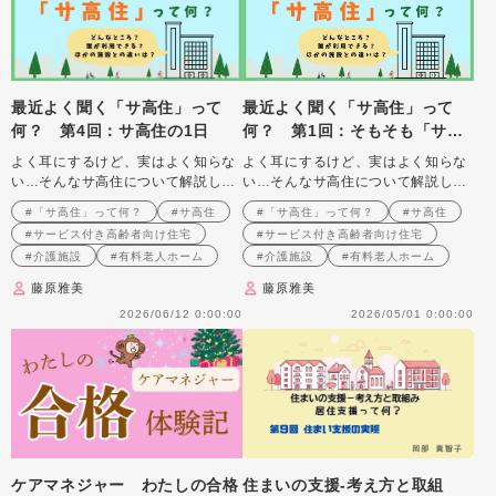
最近よく聞く「サ高住」って
最近よく聞く「サ高住」って
何？ 第4回：サ高住の1日
何？ 第1回：そもそも「サ高
住」って、ほかの施設と何が違
よく耳にするけど、実はよく知らな
よく耳にするけど、実はよく知らな
うの？
い…そんなサ高住について解説しま
い…そんなサ高住について解説しま
す
す
#「サ高住」って何？
#サ高住
#「サ高住」って何？
#サ高住
#サービス付き高齢者向け住宅
#サービス付き高齢者向け住宅
#介護施設
#有料老人ホーム
#介護施設
#有料老人ホーム
藤原雅美
藤原雅美
2026/06/12 0:00:00
2026/05/01 0:00:00
ケアマネジャー わたしの合格
住まいの支援‐考え方と取組