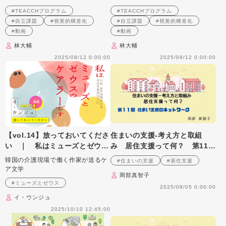
の作り方と実践のポイント 第
の作り方と実践のポイント 第
#TEACCHプログラム
#TEACCHプログラム
9回
10回
#自立課題
#視覚的構造化
#自立課題
#視覚的構造化
#動画
#動画
林大輔
林大輔
2025/08/12 0:00:00
2025/09/12 0:00:00
【vol.14】放っておいてくださ
住まいの支援‐考え方と取組
い ｜ 私はミューズとゼウス
み 居住支援って何？ 第11
のケアラーです
回 住まい支援のネットワーク
韓国の介護現場で働く作家が送るケ
#住まいの支援
#居住支援
ア文学
岡部真智子
#ミューズとゼウス
2025/08/05 0:00:00
イ・ウンジュ
2025/10/10 12:45:00