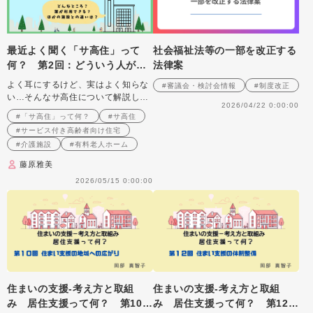
最近よく聞く「サ高住」って
社会福祉法等の一部を改正する
何？ 第2回：どういう人が利
法律案
用できるの？ 〜入居要件と「3
よく耳にするけど、実はよく知らな
#審議会・検討会情報
#制度改正
つのタイプ」〜
い…そんなサ高住について解説しま
2026/04/22 0:00:00
す
#「サ高住」って何？
#サ高住
#サービス付き高齢者向け住宅
#介護施設
#有料老人ホーム
藤原雅美
2026/05/15 0:00:00
住まいの支援‐考え方と取組
住まいの支援‐考え方と取組
み 居住支援って何？ 第10
み 居住支援って何？ 第12