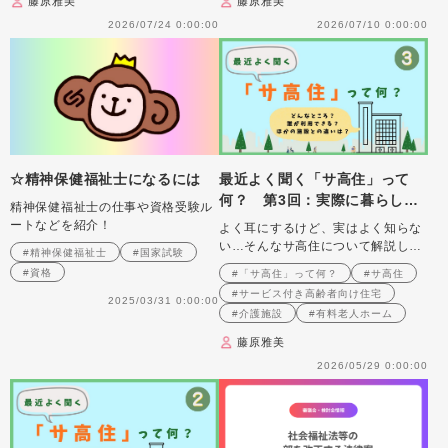
藤原雅美
藤原雅美
2026/07/24 0:00:00
2026/07/10 0:00:00
☆精神保健福祉士になるには
最近よく聞く「サ高住」って
何？ 第3回：実際に暮らして
精神保健福祉士の仕事や資格受験ル
いるのはどんな人？ 〜タイプ
ートなどを紹介！
よく耳にするけど、実はよく知らな
別・エピソード別の「暮らし」
い…そんなサ高住について解説しま
#精神保健福祉士
#国家試験
のリアル〜
す
#資格
#「サ高住」って何？
#サ高住
#サービス付き高齢者向け住宅
2025/03/31 0:00:00
#介護施設
#有料老人ホーム
藤原雅美
2026/05/29 0:00:00