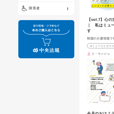
精神保健福祉士
ケアマネジメント・ソ
保育・教育／発達障害
障害者
ーシャルワーク
／子育て
介護福祉士
【vol.7】
看護
障害者支援・福祉
保育士
｜ 私はミュ
す
制度
韓国の介護現場で
#ミューズとゼウ
イ・ウンジュ
今月のおはよう