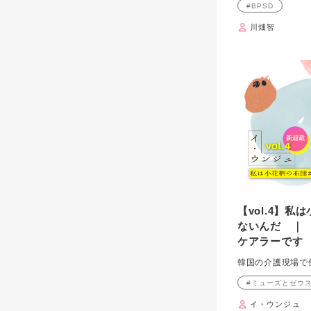
#BPSD
川畑智
【vol.4】
ないんだ ｜
ケアラーです
韓国の介護現場で
#ミューズとゼウ
イ・ウンジュ