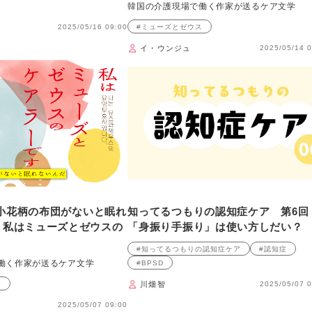
韓国の介護現場で働く作家が送るケア文学
2025/05/16 09:00
#ミューズとゼウス
イ・ウンジュ
2025/05/14 0
私は小花柄の布団がないと眠れ
知ってるつもりの認知症ケア 第6
 私はミューズとゼウスの
「身振り手振り」は使い方しだい？
#知ってるつもりの認知症ケア
#認知症
働く作家が送るケア文学
#BPSD
ス
川畑智
2025/05/07 0
2025/05/07 09:00