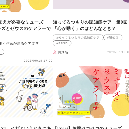
心の支えが必要なミューズ
知ってるつもりの認知症ケア 第9
ーズとゼウスのケアラーで
「心が動く」のはどんなとき？
#知ってるつもりの認知症ケア
#認知症
働く作家が送るケア文学
#BPSD
ス
川畑智
2025/06/13 0
2025/06/18 17:00
21 イザというときにあ
【vol.6】お腹ペコペコのミューズ