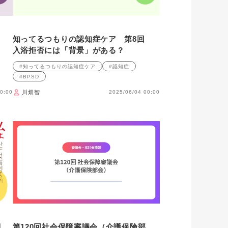
回
知ってるつもりの認知症ケア 第8回
入浴拒否には「背景」がある？
#知ってるつもりの認知症ケア
#認知症
#BPSD
0:00
川畑智
2025/06/04 00:00
 ｜
第120回社会保障審議会（介護保険部