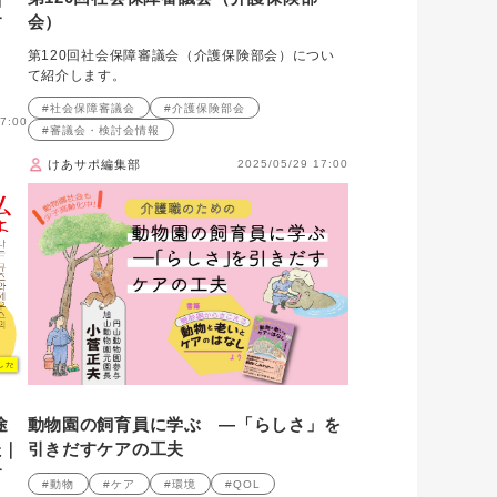
す
会）
第120回社会保障審議会（介護保険部会）につい
て紹介します。
#社会保障審議会
#介護保険部会
7:00
#審議会・検討会情報
けあサポ編集部
2025/05/29 17:00
途
動物園の飼育員に学ぶ ―「らしさ」を
た｜
引きだすケアの工夫
す
#動物
#ケア
#環境
#QOL