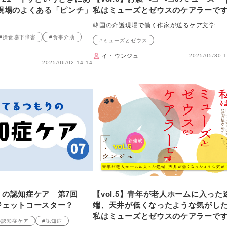
現場のよくある「ピンチ」
私はミューズとゼウスのケアラーで
韓国の介護現場で働く作家が送るケア文学
#摂食嚥下障害
#食事介助
#ミューズとゼウス
イ・ウンジュ
2025/05/30 1
2025/06/02 14:14
りの認知症ケア 第7回
【vol.5】青年が老人ホームに入った
ジェットコースター？
端、天井が低くなったような気がし
私はミューズとゼウスのケアラーで
の認知症ケア
#認知症