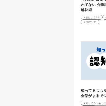
わてない 介護
解決術
#おはよう21
#口腔ケア
知ってるつも
会話がまるで
#知ってるつもり