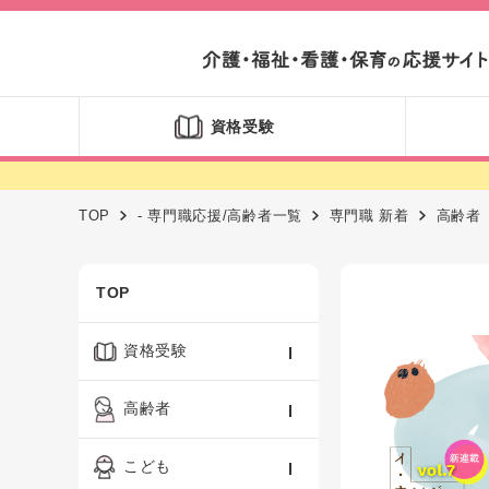
資格受験
TOP
- 専門職応援/高齢者一覧
専門職 新着
高齢者
TOP
資格受験
ケアマネジャー
高齢者
社会福祉士
認知症ケア・介護技術
こども