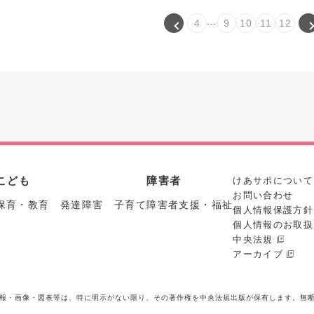
...
4
9
10
11
12
こども
障害者
けあサポについて
お問い合わせ
保育・教育 発達障害 子育て
障害者支援・福祉
個人情報保護方針
個人情報のお取扱
中央法規
アーカイブ
報・画像・図表等は、特に明示がない限り、その著作権を中央法規出版が保有します。無