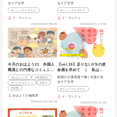
とゼウスのケアラーです
ウスのケアラーです
るケア文学
るケア文学
#ミューズとゼウス
#ミューズとゼウス
イ・ウンジュ
イ・ウンジュ
2026/02/06 09:00
2026/01/21 10:00
今月のおはよう21 外国人
【vol.19】足りない2％の使
職員との円滑なコミュニケ
命感を求めて ｜ 私はミ
ーション
ューズとゼウスのケアラー
韓国の介護現場で働く作家が送
#おはよう21
#体調変化
です
るケア文学
#バイタルサイン
#歩行
#姿勢
#ミューズとゼウス
おはよう21編集部
イ・ウンジュ
2026/01/20 00:00
2026/01/08 16:30