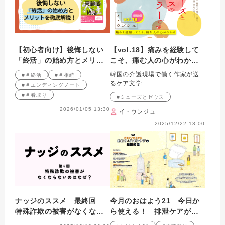
【初心者向け】後悔しない
【vol.18】痛みを経験して
「終活」の始め方とメリッ
こそ、痛む人の心がわか
トを徹底解説！
る ｜ 私はミューズとゼ
韓国の介護現場で働く作家が送
#＃終活
#＃相続
ウスのケアラーです
るケア文学
#＃エンディングノート
#＃看取り
#ミューズとゼウス
2026/01/05 13:30
イ・ウンジュ
2025/12/22 13:00
ナッジのススメ 最終回
今月のおはよう21 今日か
特殊詐欺の被害がなくなら
ら使える！ 排泄ケアが変
ないのはなぜ？
わる おむつ&スキンケアの