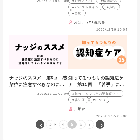
2025/12/18 00:00
#おはよう21
#体調変化
基礎知識
#バイタルサイン
#歩行
#姿勢
おはよう21編集部
2025/12/16 10:04
ナッジのススメ 第5回 感
知ってるつもりの認知症ケ
染症に注意すべきなのに消
ア 第15回 「苦手」につ
毒をしてくれないのはな
いて本人に聞いてみたら？
2025/12/11 00:00
#知ってるつもりの認知症ケア
ぜ？
#認知症
#BPSD
川畑智
2025/12/05 00:00
...
3
4
6
7
5