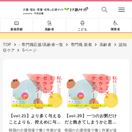
資格受験
高齢者
こども
障害者
TOP
- 専門職応援/高齢者一覧
専門職 新着
高齢者
認知
症ケア
5ページ
【vol.21】より多く与える
【vol.20】一つのお粥だけ
ことよりも、控えめに与え
だと飽きてしまうかと思っ
る勇気 ｜ 私はミューズ
て ｜ 私はミューズとゼ
韓国の介護現場で働く作家が送
韓国の介護現場で働く作家が送