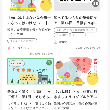
【vol.26】あなたは介護士
知ってるつもりの認知症ケ
になってはいけない ｜
ア 第16回 目指すべきは
私はミューズとゼウスのケ
サポーターよりもパートナ
韓国の介護現場で働く作家が送
#知ってるつもりの認知症ケア
アラーです
ー？
るケア文学
#認知症
#BPSD
#ミューズとゼウス
川畑智
イ・ウンジュ
2026/05/11 00:00
2026/05/12 11:00
最近よく聞く「サ高住」っ
【vol.25】さあ、仕事に行
て何？ 第1回：そもそも
きましょう（ダブルケア）
「サ高住」って、ほかの施
｜ 私はミューズとゼウ
よく耳にするけど、実はよく知
韓国の介護現場で働く作家が送
設と何が違うの？
スのケアラーです
らない…そんなサ高住について
るケア文学