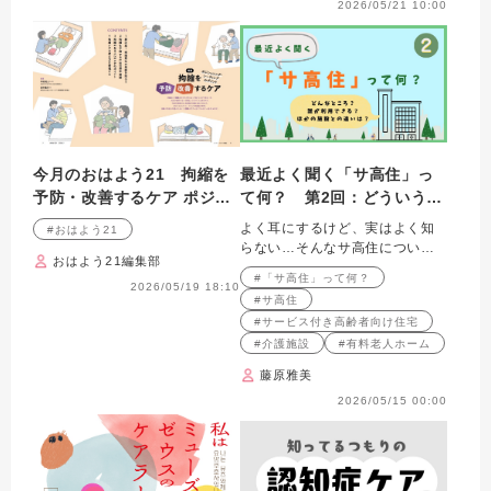
2026/05/21 10:00
今月のおはよう21 拘縮を
最近よく聞く「サ高住」っ
予防・改善するケア ポジシ
て何？ 第2回：どういう人
ョニング・シーティングの
が利用できるの？ 〜入居要
よく耳にするけど、実はよく知
#おはよう21
ポイント
件と「3つのタイプ」〜
らない…そんなサ高住について
おはよう21編集部
解説します
#「サ高住」って何？
2026/05/19 18:10
#サ高住
#サービス付き高齢者向け住宅
#介護施設
#有料老人ホーム
藤原雅美
2026/05/15 00:00