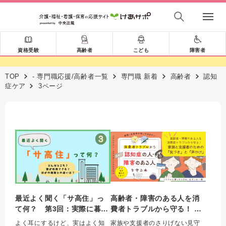
資格受験
高齢者
こども
障害者
TOP
- 専門職応援/高齢者一覧
専門職 新着
高齢者
認知
症ケア
3ページ
最近よく聞く「サ高住」っ
高齢者・障害のある人を消
て何？ 第3回：実際に暮ら
費者トラブルから守る！ 家
しているのはどんな人？ 〜
族と支援者のための「気づ
よく耳にするけど、実はよく知
家族や支援者のさりげない見守