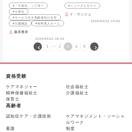
解説します
#「サ高住」って何？
#ミューズとゼウス
#サ高住
イ・ウンジュ
#サービス付き高齢者向け住宅
2026/04/22 10:00
#介護施設
#有料老人ホーム
藤原雅美
2026/05/01 00:00
...
1
2
4
5
3
資格受験
ケアマネジャー
社会福祉士
精神保健福祉士
介護福祉士
保育士
高齢者
認知症ケア・介護技術
ケアマネジメント・ソーシャ
ルワーク
看護
制度