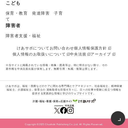
こども
保育・教育 発達障害 子育
て
障害者
障害者支援・福祉
けあサポについて
お問い合わせ
個人情報保護方針
個人情報のお取扱いについて
中央法規
アーカイブ
※当サイトに掲載されている情報・画像・図表等は、特に明示がない限り、その
著作権を中央法規出版が保有します。無断引用・転載・複製は禁じます。
けあサポは、福祉・医療などのケアに関わる専門職とケアマネジャー、社会福祉士、精神保健
福祉士、介護福祉士、保育士の
資格取得を目指す方々に、日々の仕事や受験に役立つ情報を
提供する実践的な情報と学びのウェブサイトです。
Copyright ©2025 Chuohoki Publishing Co.,Ltd. All Rights Reserved.