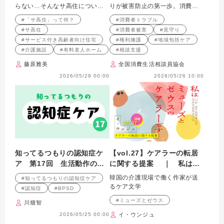
タイプ別・エピソード別の
き」と「声かけ」
らない…そんなサ高住について
りが被害防止の第一歩。消費者
「暮らし」のリアル〜
解説します
トラブルのサインと相談につな
#「サ高住」って何？
#消費者トラブル
ぐための対応を紹
#サ高住
#消費者被害
#見守り
#サービス付き高齢者向け住宅
#権利擁護
#地域包括ケア
#介護施設
#有料老人ホーム
#相談支援
藤原雅美
全国消費生活相談員協会
2026/05/29 00:00
2026/05/26 10:00
知ってるつもりの認知症ケ
【vol.27】ケアラーの転居
ア 第17回 生活動作の
に関する提案 ｜ 私はミ
「スイッチ」はどこにあ
ューズとゼウスのケアラー
韓国の介護現場で働く作家が送
#知ってるつもりの認知症ケア
る？
です
るケア文学
#認知症
#BPSD
#ミューズとゼウス
川畑智
2026/05/25 00:00
イ・ウンジュ