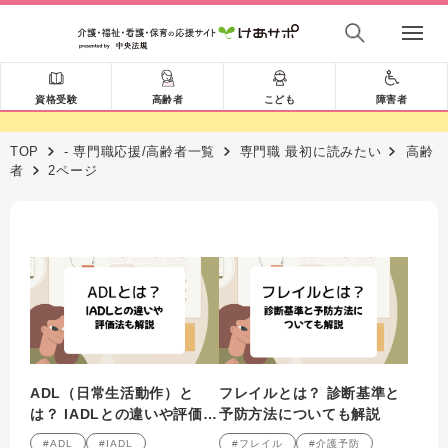
資格受験
高齢者
こども
障害者
TOP
- 専門職応援/高齢者一覧
専門職 最初に読みたい
高齢
者
2ページ
ADL（日常生活動作）と
フレイルとは？ 診断基準と
は？ IADLとの違いや評価法
予防方法についても解説
も解説
#ADL
#IADL
#フレイル
#介護予防