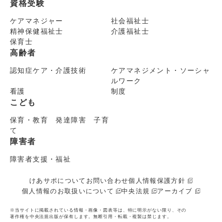
資格受験
ケアマネジャー
社会福祉士
精神保健福祉士
介護福祉士
保育士
高齢者
認知症ケア・介護技術
ケアマネジメント・ソーシャ
ルワーク
看護
制度
こども
保育・教育 発達障害 子育
て
障害者
障害者支援・福祉
けあサポについて
お問い合わせ
個人情報保護方針
個人情報のお取扱いについて
中央法規
アーカイブ
※当サイトに掲載されている情報・画像・図表等は、特に明示がない限り、その
著作権を中央法規出版が保有します。無断引用・転載・複製は禁じます。