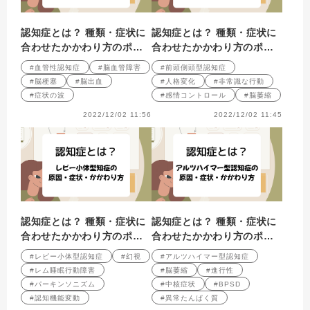
認知症とは？ 種類・症状に
認知症とは？ 種類・症状に
合わせたかかわり方のポイ
合わせたかかわり方のポイ
ント 第5回
ント 第4回
#血管性認知症
#脳血管障害
#前頭側頭型認知症
#脳梗塞
#脳出血
#人格変化
#非常識な行動
#症状の波
#感情コントロール
#脳萎縮
2022/12/02 11:56
2022/12/02 11:45
認知症とは？ 種類・症状に
認知症とは？ 種類・症状に
合わせたかかわり方のポイ
合わせたかかわり方のポイ
ント 第3回
ント 第2回
#レビー小体型認知症
#幻視
#アルツハイマー型認知症
#レム睡眠行動障害
#脳萎縮
#進行性
#パーキンソニズム
#中核症状
#BPSD
#認知機能変動
#異常たんぱく質