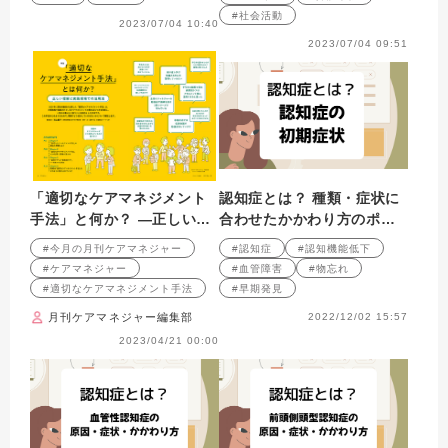
#社会活動
2023/07/04 10:40
2023/07/04 09:51
「適切なケアマネジメント
認知症とは？ 種類・症状に
手法」と何か？ ―正しい理
合わせたかかわり方のポイ
解と実践現場での活用法―
ント 第1回
#今月の月刊ケアマネジャー
#認知症
#認知機能低下
#ケアマネジャー
#血管障害
#物忘れ
#適切なケアマネジメント手法
#早期発見
月刊ケアマネジャー編集部
2022/12/02 15:57
2023/04/21 00:00