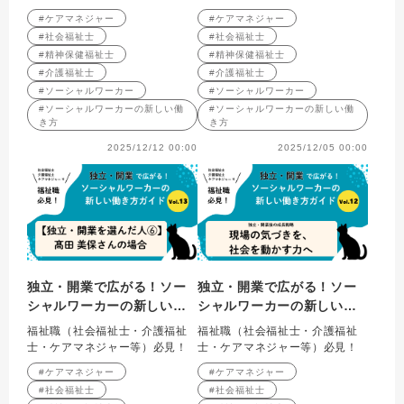
をデザインする
に、事業を未来へつなぐ
#ケアマネジャー
#ケアマネジャー
「しなやかな覚悟」
#社会福祉士
#社会福祉士
#精神保健福祉士
#精神保健福祉士
#介護福祉士
#介護福祉士
#ソーシャルワーカー
#ソーシャルワーカー
#ソーシャルワーカーの新しい働
#ソーシャルワーカーの新しい働
き方
き方
2025/12/12 00:00
2025/12/05 00:00
独立・開業で広がる！ソー
独立・開業で広がる！ソー
シャルワーカーの新しい働
シャルワーカーの新しい働
き方ガイド Vol.13 【独
き方ガイド Vol.12 独
福祉職（社会福祉士・介護福祉
福祉職（社会福祉士・介護福祉
立・開業を選んだ人⑥】髙
立・開業後の成長戦略：現
士・ケアマネジャー等）必見！
士・ケアマネジャー等）必見！
田美保さん（一般社団法
場の気づきを、社会を動か
#ケアマネジャー
#ケアマネジャー
人 社会福祉士事務所にじ
す力へ
#社会福祉士
#社会福祉士
みる/フリー社会福祉士）の