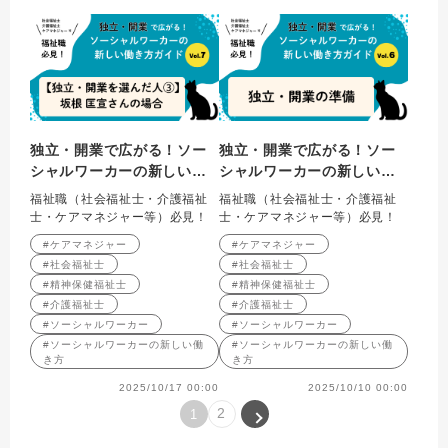
独立・開業で広がる！ソー
独立・開業で広がる！ソー
シャルワーカーの新しい働
シャルワーカーの新しい働
き方ガイド Vol.7【独立・
き方ガイド Vol.６ 独
福祉職（社会福祉士・介護福祉
福祉職（社会福祉士・介護福祉
開業を選んだ人③】坂根 匡
立・開業の準備
士・ケアマネジャー等）必見！
士・ケアマネジャー等）必見！
宣さん（一般社団法人ダイ
#ケアマネジャー
#ケアマネジャー
アロゴス）の場合
#社会福祉士
#社会福祉士
#精神保健福祉士
#精神保健福祉士
#介護福祉士
#介護福祉士
#ソーシャルワーカー
#ソーシャルワーカー
#ソーシャルワーカーの新しい働
#ソーシャルワーカーの新しい働
き方
き方
2025/10/17 00:00
2025/10/10 00:00
2
1