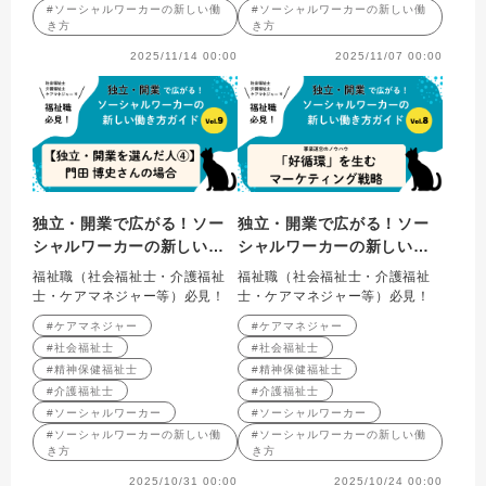
#ソーシャルワーカーの新しい働
#ソーシャルワーカーの新しい働
き方
き方
2025/11/14 00:00
2025/11/07 00:00
独立・開業で広がる！ソー
独立・開業で広がる！ソー
シャルワーカーの新しい働
シャルワーカーの新しい働
き方ガイド Vol.9 【独
き方ガイド Vol.8 事業運
福祉職（社会福祉士・介護福祉
福祉職（社会福祉士・介護福祉
立・開業を選んだ人④】門
営のノウハウ：「好循環」
士・ケアマネジャー等）必見！
士・ケアマネジャー等）必見！
田博史さん（合同会社オフ
を生むマーケティング戦略
#ケアマネジャー
#ケアマネジャー
ィスSora彩・そらいろ社会
#社会福祉士
#社会福祉士
福祉士事務所）の場合
#精神保健福祉士
#精神保健福祉士
#介護福祉士
#介護福祉士
#ソーシャルワーカー
#ソーシャルワーカー
#ソーシャルワーカーの新しい働
#ソーシャルワーカーの新しい働
き方
き方
2025/10/31 00:00
2025/10/24 00:00