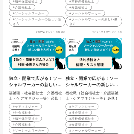
#精神保健福祉士
#精神保健福祉士
場合
#介護福祉士
#介護福祉士
#ソーシャルワーカー
#ソーシャルワーカー
#ソーシャルワーカーの新しい働
#ソーシャルワーカーの新しい働
き方
き方
2025/11/28 00:00
2025/11/21 00:00
独立・開業で広がる！ソー
独立・開業で広がる！ソー
シャルワーカーの新しい働
シャルワーカーの新しい働
き方ガイド Vol.11 【独
き方ガイド Vol.10 法的
福祉職（社会福祉士・介護福祉
福祉職（社会福祉士・介護福祉
立・開業を選んだ人⑤】村
手続きと倫理・リスク管理
士・ケアマネジャー等）必見！
士・ケアマネジャー等）必見！
田優美さん（けあする合同
#ケアマネジャー
#ケアマネジャー
会社）の場合
#社会福祉士
#社会福祉士
#精神保健福祉士
#精神保健福祉士
#介護福祉士
#介護福祉士
#ソーシャルワーカー
#ソーシャルワーカー