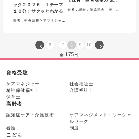
ック２０２６ １テーマ
を解決!
著者：編著：藤原里美 著：三宅浩子・久保田真規子・黒葛真理子
１０分！サクッとわかる
著者：中央法規ケアマネジャー受験対策研究会＝編集
...
6
7
9
10
8
175
全
件
資格受験
ケアマネジャー
社会福祉士
精神保健福祉士
介護福祉士
保育士
高齢者
認知症ケア・介護技術
ケアマネジメント・ソーシャ
ルワーク
看護
制度
こども