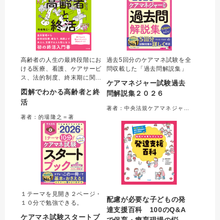
高齢者の人生の最終段階にお
過去5回分のケアマネ試験を全
ける医療、看護、ケアサービ
問収載した「過去問解説集」
ス、法的制度、終末期に関す
ケアマネジャー試験過去
る用語をわかりやすくまとめ
図解でわかる高齢者と終
問解説集２０２６
た初の「終活入門書」。著者
活
が持つ、行政書士・看護師・
著者：中央法規ケアマネジャー受験対策研究会＝編集
介護支援専門員の資格を活か
著者：的場隆之＝著
し、医療・福祉・法務の各分
野を横断した他書にはない包
括的な実践解説が特長。
１テーマを見開き２ページ・
配慮が必要な子どもの発
１０分で勉強できる。
達支援百科 100のQ&A
ケアマネ試験スタートブ
で保育・療育現場の悩み