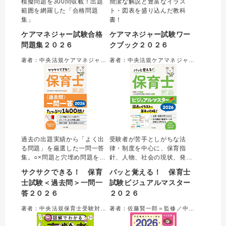
模擬問題を300問収載！出題
簡潔な解説と豊富なイラス
範囲を網羅した「合格問題
ト・図表を盛り込んだ教科
集」
書！
ケアマネジャー試験合格
ケアマネジャー試験ワー
問題集２０２６
クブック２０２６
著者：中央法規ケアマネジャー受験対策研究会＝編集
著者：中央法規ケアマネジャー受験対策研究会＝編集
過去の出題実績から「よく出
受験者が苦手としがちな法
る問題」を厳選した一問一答
律・制度を中心に、保育指
集。○×問題と穴埋め問題を合
針、人物、社会の現状、発
わせて約１４００問収載。○×
達、健康、表現など、保育士
サクサクできる！ 保育
パッと覚える！ 保育士
を判断するためのポイントに
試験でよく問われるテーマを
士試験＜過去問＞一問一
試験ビジュアルマスター
絞った解説で、合格に必要な
科目横断的に解説。効率的に
答２０２６
２０２６
知識を確実に身につけること
重要項目を押さえられる。オ
ができる。最新の制度や統計
ールカラーかつ図表がメイン
著者：中央法規保育士受験対策研究会＝編集
著者：佐藤賢一郎＝監修／中央法規保育士受験対策研究会＝編集
数値にアップデート。便利な
の内容で、難しい知識も「見
赤シート付き。
て覚える」ことができる。