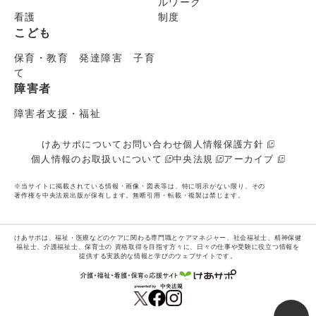
ルワーク
看護
制度
こども
保育・教育 発達障害 子育
て
障害者
障害者支援・福祉
けあサポについて
お問い合わせ
個人情報保護方針
個人情報のお取扱いについて
中央法規
アーカイブ
※当サイトに掲載されている情報・画像・図表等は、特に明示がない限り、その
著作権を中央法規出版が保有します。無断引用・転載・複製は禁じます。
けあサポは、福祉・医療などのケアに関わる専門職とケアマネジャー、社会福祉士、精神保健
福祉士、介護福祉士、保育士の
資格取得を目指す方々に、日々の仕事や受験に役立つ情報を
提供する実践的な情報と学びのウェブサイトです。