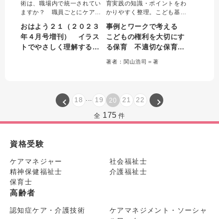
術は、職場内で統一されてい
育実践の知識・ポイントをわ
ますか？ 職員ごとにケア方
かりやすく整理。こども基本
法が異なると、利用者は混乱
法など、保育現場で役立つ法
おはよう２１（２０２３
事例とワークで考える
し不安に感じることもありま
令をやさしく解説し、「給
年４月号増刊） イラス
こどもの権利を大切にす
す。本増刊号では、職場全体
食」「午睡」「トイレ」など
トでやさしく理解する介
る保育 不適切な保育等
で質の向上を図るために、さ
の身近な場面を通して、こど
まざまな身体介護別に、押さ
もの権利を侵さないための個
護技術のキホン これだ
を予防・解決する園づく
著者：関山浩司＝著
えておくべき重要点をチェッ
人・園としての取り組みを具
けは押さえたいポイント
り
クポイントで示します。
体的に学べる。
１００
...
18
19
21
22
20
175
全
件
資格受験
ケアマネジャー
社会福祉士
精神保健福祉士
介護福祉士
保育士
高齢者
認知症ケア・介護技術
ケアマネジメント・ソーシャ