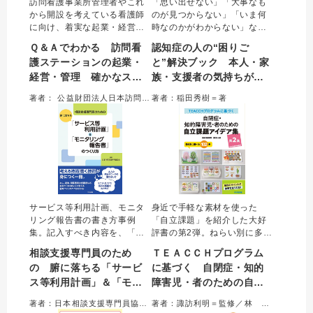
訪問看護事業所管理者やこれ
「思い出せない」「大事なも
から開設を考えている看護師
のが見つからない」「いま何
に向け、着実な起業・経営の
時なのかがわからない」な
ための視点をわかりやすく伝
ど、認知症の人が感じる９０
Ｑ＆Ａでわかる 訪問看
認知症の人の“困りご
授。起業時の準備やタイムス
の“困りごと”を解決するヒント
護ステーションの起業・
と”解決ブック 本人・家
ケジュール、マーケティン
を紹介する。本人は生活のど
経営・管理 確かなスタ
族・支援者の気持ちがラ
グ、人材確保・育成、労務管
んな部分に困難さを感じ、そ
理、さらに開設後に陥りがち
れにどう対応すればよいかが
ートと着実なマネジメン
クになる９０のヒント
著者： 公益財団法人日本訪問看護財団＝編集／平原優美、藤野泰平、柳澤優子、加藤 希＝著
著者：稲田秀樹＝著
な悩みまで、QA形式で具体的
わかる。本人、家族、支援者
トで成果を出そう
に解説した。
の心を軽くする一冊。
サービス等利用計画、モニタ
身近で手軽な素材を使った
リング報告書の書き方事例
「自立課題」を紹介した大好
集。記入すべき内容を、「良
評書の第2弾。ねらい別に多数
い例」「悪い例」を対比しな
の課題を掲載し、個別性に応
相談支援専門員のため
ＴＥＡＣＣＨプログラム
がら、多様な事例を通じわか
じたかかわりができる。ま
の 腑に落ちる「サービ
に基づく 自閉症・知的
りやすく解説した。加算取得
た、シューボックス、ファイ
ス等利用計画」＆「モニ
障害児・者のための自立
の考え方を含め、よりよい支
ル、マグネットの課題タイプ
援を実現するための相談支援
ごとに作り方動画をWEBに掲
タリング報告書」のつく
課題アイデア集 第２集
著者：日本相談支援専門員協会＝編集
著者：諏訪利明＝監修／林 大輔＝著
のプロセス全体を学べる一
載。現場でよくある疑問もQ
り方
目的別に選べる１０２例