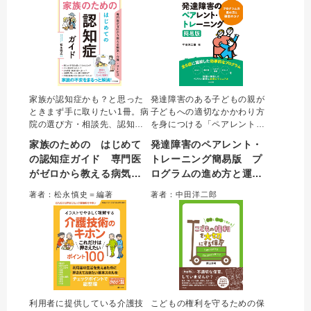
冊。
＆Aで収載した。
家族が認知症かも？と思った
発達障害のある子どもの親が
ときまず手に取りたい1冊。病
子どもへの適切なかかわり方
院の選び方・相談先、認知症
を身につける「ペアレント・
の種類・症状、本人へのかか
トレーニング」を、効率的に
家族のための はじめて
発達障害のペアレント・
わり方、介護保険サービスの
実践するためのマニュアル。
の認知症ガイド 専門医
トレーニング簡易版 プ
種類・使い方、活用できる制
通常全10回のプログラムを全
がゼロから教える病気・
ログラムの進め方と運営
度、死亡後の手続きまでフル
6回に凝縮し、ADHDだけでな
カラーで整理。家族支援に強
くASDの子どもにも効果的な
介護・サービス
のコツ
著者：松永慎史＝編著
著者：中田洋二郎
い認知症専門医が対話形式で
内容へと改良。詳細な進め方
やさしく解説する。
と運営のコツがわかる。
利用者に提供している介護技
こどもの権利を守るための保