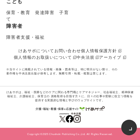
こども
保育・教育 発達障害 子育
て
障害者
障害者支援・福祉
けあサポについて
お問い合わせ
個人情報保護方針
個人情報のお取扱いについて
中央法規
アーカイブ
※当サイトに掲載されている情報・画像・図表等は、特に明示がない限り、その
著作権を中央法規出版が保有します。無断引用・転載・複製は禁じます。
けあサポは、福祉・医療などのケアに関わる専門職とケアマネジャー、社会福祉士、精神保健
福祉士、介護福祉士、保育士の
資格取得を目指す方々に、日々の仕事や受験に役立つ情報を
提供する実践的な情報と学びのウェブサイトです。
Copyright ©2025 Chuohoki Publishing Co.,Ltd. All Rights Reserved.