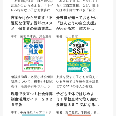
「不適切な保育」は不適切な
「本人にできることをしても
言葉かけから始まる。「トイ
らえば自立支援」など、現場
レへ行かない子はお散歩に行
では本来目指すべき「自立支
けません」など、ついやって
援」が思い込みで誤解された
言葉かけから見直す「不
介護職が知っておきたい
しまいそうな不適切な場面を
り、介護職の都合で曲解され
適切な保育」脱却のスス
「ほんとうの自立支援」
取り上げ、視点や意識を転換
るケースが多い。マンガや事
メ 保育者の意識改革と
がわかる本 誰のた
するためのヒントを解説。
例を通し「思い込み自立支
個々の保育を見直すだけでな
援」から「本来の自立支援」
園としての取り組み
め？ 何のため？
著者：菊地奈津美、河合清美
著者：山出貴宏
く、園として組織的に予防す
へと見直すための具体的な対
るための参考にもなる。
応とヒントを解説。
相談援助職に必要な社会保障
支援を要する子どもが増えて
制度について、概要や利用の
いる学校では学校全体を対象
流れ、活用事例をフルカラー
とするSSTの導入が有効。周
のイラストや図表でわかりや
囲に合わせて本人を変える
現場で役立つ！社会保障
子ども主体ではじめよ
すく解説。生活保護、障害者
SSTではなく、本人の気持ち
制度活用ガイド ２０２
う！学校全体で取り組む
福祉、医療保障、権利擁護、
や意思を尊重して行うSSTの
５年版
多層型ＳＳＴ 気になる子
年金、子ども家庭福祉、地域
実践、多層型支援（第１層＝
共生に加え、新たに介護保険
すべての子ども、第２層＝個
が複数いる学級・学校が
著者：中央法規「ケアマネジャー」編集部＝編集／福島敏之＝著
著者：野口晃菜、半田健、新川広樹＝編著
制度を収載した2025年版。
別ニーズのある子ども）の導
変わる