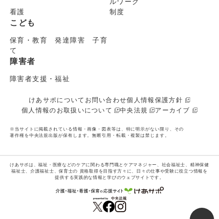
ルワーク
看護
制度
こども
保育・教育 発達障害 子育
て
障害者
障害者支援・福祉
けあサポについて
お問い合わせ
個人情報保護方針
個人情報のお取扱いについて
中央法規
アーカイブ
※当サイトに掲載されている情報・画像・図表等は、特に明示がない限り、その
著作権を中央法規出版が保有します。無断引用・転載・複製は禁じます。
けあサポは、福祉・医療などのケアに関わる専門職とケアマネジャー、社会福祉士、精神保健
福祉士、介護福祉士、保育士の
資格取得を目指す方々に、日々の仕事や受験に役立つ情報を
提供する実践的な情報と学びのウェブサイトです。