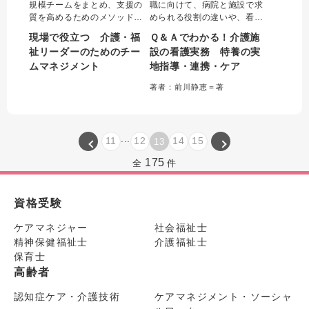
規模チームをまとめ、支援の
職に向けて、病院と施設で求
質を高めるためのメソッドが
められる役割の違いや、看取
詰まった一冊。よいチームに
り、医療的なケア、多職種と
現場で役立つ 介護・福
Ｑ＆Ａでわかる！介護施
するための方法を、基本的考
の連携やラポール形成など、
祉リーダーのためのチー
設の看護実務 特養の実
え方、リーダー論、人材育
日常業務に関するコツをQ＆A
ムマネジメント
地指導・連携・ケア
成、チーム運営の４つの視点
形式で解説した。協働する介
から解説。各章ごとに実践事
護職にも役立つ一冊。実地指
著者：前川静恵＝著
例を盛り込み、実践に結び付
導にかかわる様式記入例も多
けて学ぶことができる。
数収載した。
...
11
12
14
15
13
175
全
件
資格受験
ケアマネジャー
社会福祉士
精神保健福祉士
介護福祉士
保育士
高齢者
認知症ケア・介護技術
ケアマネジメント・ソーシャ