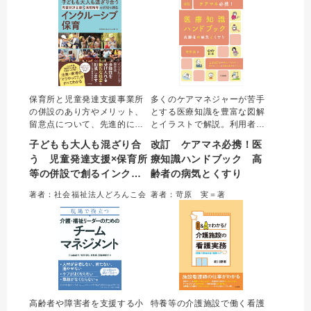
入方法を具体的に紹介。
保育所と児童発達支援事業所
多くのケアマネジャーが苦手
の併設のあり方やメリット、
とする医療知識を豊富な図解
留意点について、先進的に併
とイラストで解説。利用者へ
設施設を展開してきた社会福
のかかわり・アセスメントに
子どもも大人も混ざり合
改訂 ケアマネ必携！医
祉法人どろんこ会の事例を通
必要な病気の知識とあわせ
う 児童発達支援×保育所
療知識ハンドブック 高
して解説する。障害の有無に
て、医師や看護師との連携の
等の併設で創るインクル
齢者の病気とくすり
かかわらず子どもたちがとも
ポイント、よく使われる薬の
に生活し、集団の中で生きる
情報もまとめた。フレイルな
ーシブ保育
著者：社会福祉法人どろんこ会
著者：苛原 実＝著
力を育む姿や、そのための保
ど近年のトピックも収載した
育の工夫を示す。
「入門書」に最適の一冊。
高齢者や障害者を支援する小
特養等の介護施設で働く看護