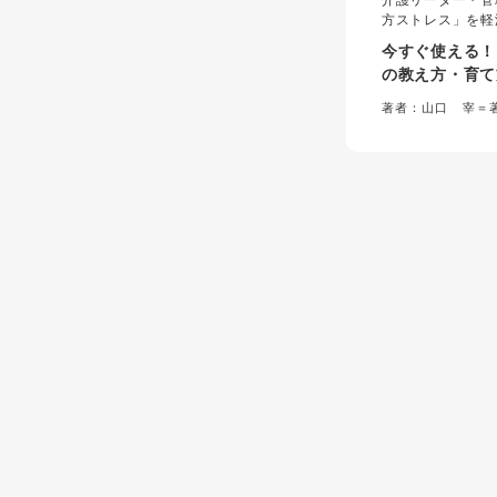
介護リーダー・管
方ストレス」を軽
と即戦力化を実現
今すぐ使える！
成実践ガイド。心
の教え方・育て
もとづいた具体的
叱る”から“Ｏ
を提示し、指導者
著者：山口 宰＝
力」に集中できる
１”までスタッ
ノウハウを網羅し
と×