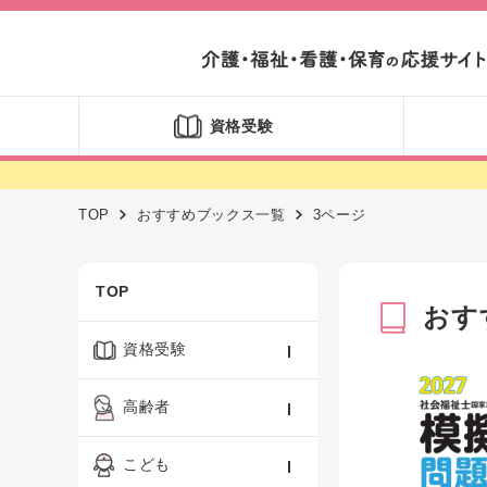
資格受験
TOP
おすすめブックス一覧
3ページ
TOP
おす
資格受験
ケアマネジャー
高齢者
社会福祉士
認知症ケア・介護技術
こども