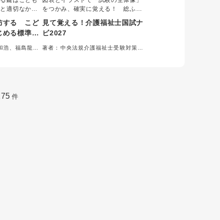
する鍵はこども
図表とイラストで「試験の全体像」
解と適切なかか
をつかみ、確実に覚える！ 総ふり
福祉・教育現場
がな付き。
防する こど
見て覚える！介護福祉士国試ナ
せない知識や対
じめる標準的
ビ2027
を交えて解説。
り添い、生きづ
和浩、福島龍三
著者：中央法規介護福祉士受験対策研
必読の一冊で
究会＝編集
175
件