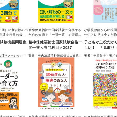
38回）の新試験の出
精神保健福祉士国家試験に合格する
小学校教師から幼稚
受験参考書の最新
ための知識を「一問一答」で習得で
年生と幼児は全く別
きる問題集
導いたのは、「教え
試験模擬問題集
精神保健福祉士国家試験合格一
子どもが主役だか
もと横並びでともに
問一答＜専門科目＞2027
しい！ 「見取り
換。幼児の溢れる生
る、心が動く保育
真正面から向き合う
人日本ソーシャルワ
著者：中央法規精神保健福祉士受験対
著者：中西昌子＝著／
る保育の奥深さ。あ
＝監修
策研究会
ーター
まなざし」をアップ