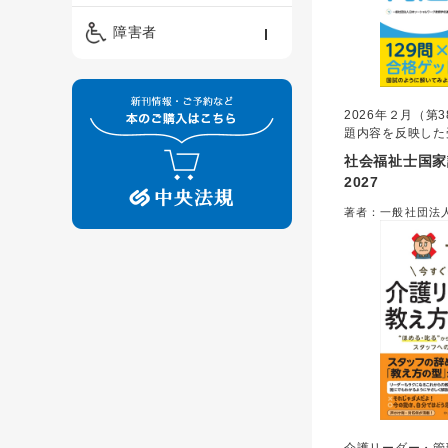
精神保健福祉士
ケアマネジメント・ソ
保育・教育／発達障害
障害者
ーシャルワーク
／子育て
介護福祉士
看護
障害者支援・福祉
保育士
2026年２月（第
制度
題内容を反映した
版！
社会福祉士国家
2027
著者：一般社団法
ーク教育学校連盟