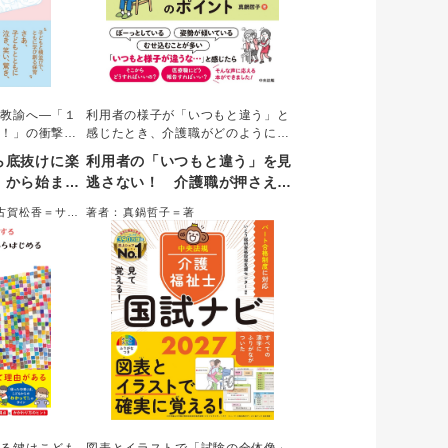
園教諭へ―「１
利用者の様子が「いつもと違う」と
物！」の衝撃が
感じたとき、介護職がどのように対
る」から「子ど
応すべきかを簡潔にまとめた本。観
ら底抜けに楽
利用者の「いつもと違う」を見
学ぶ」への大転
察するポイント、原因と考えられる
」から始ま
逃さない！ 介護職が押さえて
命力と好奇心に
病気や状態、介護職としての対応、
実践
おきたい観察・対応のポイント
現場から綴られ
医療職に報告すること、具体的な報
古賀松香＝サポ
著者：真鍋哲子＝著
なたの「保育の
告例を示す。
デートする。