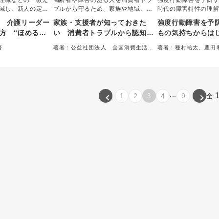
理職などの「教え
高齢者や障害のある人を消費者トラ
強度行動障害を予防
減し、新人の定着
ブルから守るため、家族や地域、福
時代の障害特性の理
するための人材育
祉職の方に向けたガイドブック。被
わりにある。本書は
 介護リーダー
家族・支援者が知っておきた
強度行動障害を予
理学と教育理論に
害のサインへの「気づき」や、心に
や家庭で実践に欠か
方 “ほめる・
い 消費者トラブルから認知症
もの気持ちからは
な「教え方の型」
寄り添う「声かけ」、専門機関への
応方法をエピソード
ＪＴ・１ｏｎ
の人・障害のある人を守る本
な支援
が「報われる努
「つなぎ」かたを、具体的な事例と
こどもの気持ちに寄
著
著者：公益社団法人 全国消費生活相
著者：種村祐太、豊田
、明日から使える
フへの声かけ〇
ともにわかりやすく解説した。
らさを安心に変える
談員協会＝著
郎＝編著
た一冊。
す。
...
1
2
4
9
3
全