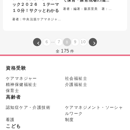
ック２０２６ １テーマ
を解決!
著者：編著：藤原里美 著：三宅浩子・久保田真規子・黒葛真理子
１０分！サクッとわかる
著者：中央法規ケアマネジャー受験対策研究会＝編集
...
6
7
9
10
8
175
全
件
資格受験
ケアマネジャー
社会福祉士
精神保健福祉士
介護福祉士
保育士
高齢者
認知症ケア・介護技術
ケアマネジメント・ソーシャ
ルワーク
看護
制度
こども