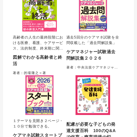
高齢者の人生の最終段階にお
過去5回分のケアマネ試験を全
ける医療、看護、ケアサービ
問収載した「過去問解説集」
ス、法的制度、終末期に関す
ケアマネジャー試験過去
る用語をわかりやすくまとめ
図解でわかる高齢者と終
問解説集２０２６
た初の「終活入門書」。著者
活
が持つ、行政書士・看護師・
著者：中央法規ケアマネジャー受験対策研究会＝編集
介護支援専門員の資格を活か
著者：的場隆之＝著
し、医療・福祉・法務の各分
野を横断した他書にはない包
括的な実践解説が特長。
１テーマを見開き２ページ・
配慮が必要な子どもの発
１０分で勉強できる。
達支援百科 100のQ&A
ケアマネ試験スタートブ
で保育・療育現場の悩み