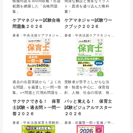
模擬問題を300問収載！出題
簡潔な解説と豊富なイラス
範囲を網羅した「合格問題
ト・図表を盛り込んだ教科
集」
書！
ケアマネジャー試験合格
ケアマネジャー試験ワー
問題集２０２６
クブック２０２６
著者：中央法規ケアマネジャー受験対策研究会＝編集
著者：中央法規ケアマネジャー受験対策研究会＝編集
過去の出題実績から「よく出
受験者が苦手としがちな法
る問題」を厳選した一問一答
律・制度を中心に、保育指
集。○×問題と穴埋め問題を合
針、人物、社会の現状、発
わせて約１４００問収載。○×
達、健康、表現など、保育士
サクサクできる！ 保育
パッと覚える！ 保育士
を判断するためのポイントに
試験でよく問われるテーマを
士試験＜過去問＞一問一
試験ビジュアルマスター
絞った解説で、合格に必要な
科目横断的に解説。効率的に
答２０２６
２０２６
知識を確実に身につけること
重要項目を押さえられる。オ
ができる。最新の制度や統計
ールカラーかつ図表がメイン
著者：中央法規保育士受験対策研究会＝編集
著者：佐藤賢一郎＝監修／中央法規保育士受験対策研究会＝編集
数値にアップデート。便利な
の内容で、難しい知識も「見
赤シート付き。
て覚える」ことができる。