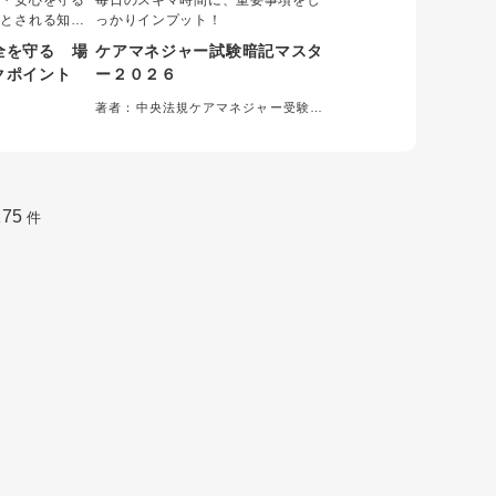
全・安心を守る
毎日のスキマ時間に、重要事項をし
」とされる知識
っかりインプット！
や新人に伝わら
全を守る 場
ケアマネジャー試験暗記マスタ
なかなか難し
クポイント
ー２０２６
のベテランの知
可視化して、一
著者：中央法規ケアマネジャー受験対
れに沿って
策研究会＝編集
わかりやすく解
175
件