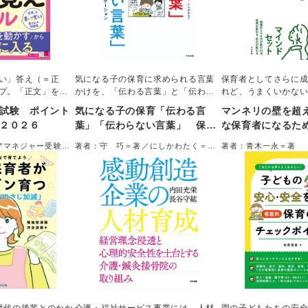
い」答え（＝正
気になる子の保育に求められる言葉
保育者としてさらに
プ。「正文」を書
かけを、「伝わる言葉」と「伝わら
れど、うまくいかな
の問題集。
ない言葉」の対比で具体的に学ぶ一
に、園長の経験もあ
試験 ポイント
気になる子の保育「伝わる言
マンネリの壁を超え
冊。気になる子やその親、クラスの
効力感を上げる」「
２０２６
葉」「伝わらない言葉」 保育
な保育者になるため
子、職員に対してなど約３０の例を
違い」など、ワンラ
者が身につけたい配慮とコミュ
法
収載。伝わる（伝わらない）理由を
として身につけたい8
アマネジャー受験対
著者：守 巧＝著／にしかわたく＝イ
著者：青木一永＝著
理解することで、必要な配慮とコミ
ニケーション
介。1つの思考法を見
ラスト
ュニケーション法が身につく。
し、すきま時間に読