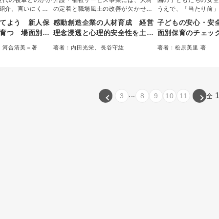
世代の後輩とのかか
介護・福祉サービス事業には、人材
園の子どもたちの安
紹介。言いにくい
の定着と職場風土の改善が欠かせな
うえで、「当たり前
て方のコツ、ほど
い。本書では、愛知を中心に事業を
や視点、方法が若手
てよう 新人保
感動創造企業の人材育成 経営
子どもの安心・安
くりが学べる。主
展開する栄光会の取り組みから、良
ず、共有することは
育つ 場面別
理念浸透と心理的安全性を土台
面別保育のチェッ
員が育成を意識す
好な人間関係と組織の高い成果を両
い。本書ではそれら
さじ加減」
とする介護・鍼灸接骨院の取り
実用書。
立して経営理念を実現する具体的な
見や「当たり前」を
、河合清美＝著
著者：内田光栄、長谷守紘
著者：松原美里 著
施策やリーダーの成長事例を紹介。
組み
日の流れ、一年の流
「Why」「How」を
説する。
...
3
8
9
10
11
全