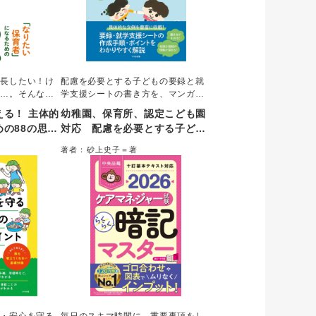
成長したい！け
配慮を必要とする子どもの要録と就
い…。そんな方
学支援シートの書き方を、マンガや
る著者が「自己
Ｑ＆Ａを交えてわかりやすく解説。
る！ 主体的
幼稚園、保育所、認定こども園
保育と子育ての
実際の園や小学校での活用事例も取
の88の思考
対応 配慮を必要とする子ども
ンク上の保育者
り上げ、要録・就学支援シートに関
の要録・就学支援シートの書き
8の思考法を紹
する疑問は最初から最後までこれ一
著者：砂上史子＝著
開き頁で解説
冊で完結することができる。
方ガイド
み進められる。