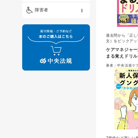
精神保健福祉士
ケアマネジメント・ソ
保育・教育／発達障害
障害者
ーシャルワーク
／子育て
介護福祉士
看護
障害者支援・福祉
保育士
過去問から「正し
制度
文）をピックアッ
いて覚える記入式
ケアマネジャー
まる覚えドリル
著者：中央法規ケ
策研究会＝編集