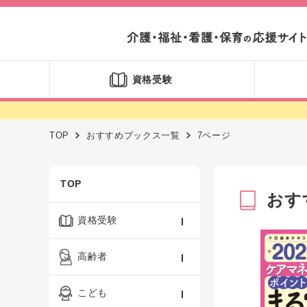
資格受験
TOP
おすすめブックス一覧
7ページ
TOP
おす
資格受験
ケアマネジャー
高齢者
社会福祉士
認知症ケア・介護技術
こども