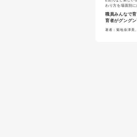
Z世代など新しい
わり方を場面別に
ことの伝え方や育
職員みんなで育
よい塩梅の関係づ
育者がグングン
任だけでなく全職
「かかわり方の
るきっかけとなる
著者：菊地奈津美