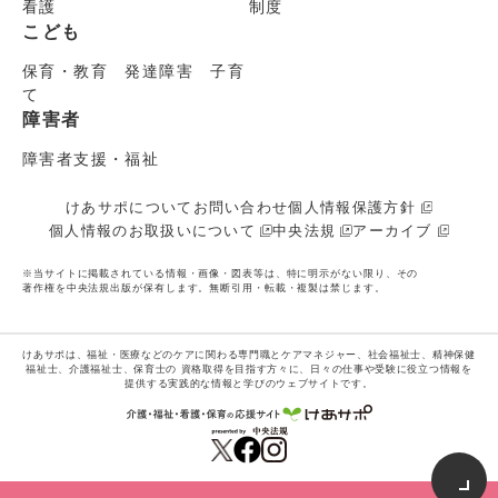
看護
制度
こども
保育・教育 発達障害 子育
て
障害者
障害者支援・福祉
けあサポについて
お問い合わせ
個人情報保護方針
個人情報のお取扱いについて
中央法規
アーカイブ
※当サイトに掲載されている情報・画像・図表等は、特に明示がない限り、その
著作権を中央法規出版が保有します。無断引用・転載・複製は禁じます。
けあサポは、福祉・医療などのケアに関わる専門職とケアマネジャー、社会福祉士、精神保健
福祉士、介護福祉士、保育士の
資格取得を目指す方々に、日々の仕事や受験に役立つ情報を
提供する実践的な情報と学びのウェブサイトです。