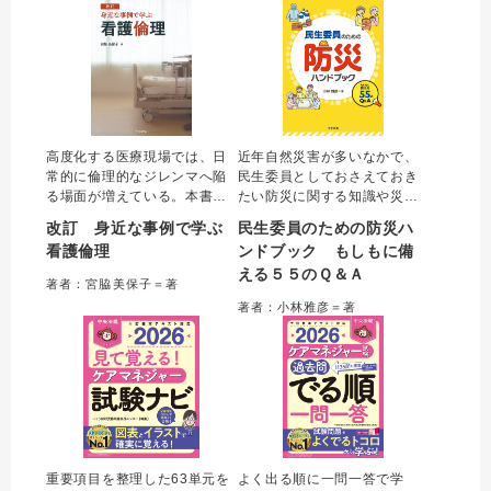
きるようになる一冊。
える記載例も掲載する。
高度化する医療現場では、日
近年自然災害が多いなかで、
常的に倫理的なジレンマへ陥
民生委員としておさえておき
る場面が増えている。本書は
たい防災に関する知識や災害
「何かおかしい、これでいい
時の対応方法などを５５の問
改訂 身近な事例で学ぶ
民生委員のための防災ハ
のか」と思い悩む看護師や看
いをもとに解説する。防災や
看護倫理
ンドブック もしもに備
護学生に倫理的な考え方・行
災害時の取り組み、災害時に
える５５のＱ＆Ａ
動を教えてくれる一冊。 患者
特に配慮を必要とする人への
著者：宮脇美保子＝著
の高齢化や医療技術の進歩に
支援などについて正しく理解
著者：小林雅彦＝著
伴う法的・倫理的変化に対応
し、もしもに備える一冊。
した改訂版。
重要項目を整理した63単元を
よく出る順に一問一答で学