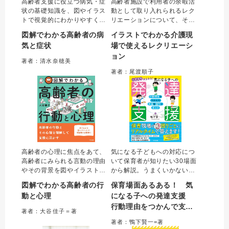
高齢者支援に役立つ病気・症
高齢者施設で利用者の余暇活
状の基礎知識を、図やイラス
動として取り入れられるレク
トで視覚的にわかりやすく解
リエーションについて、その
説した一冊。日頃接する高齢
企画・実施にあたり苦手意識
図解でわかる高齢者の病
イラストでわかる介護現
者の体調変化に気づくための
をもつ介護職は多く存在す
気と症状
場で使えるレクリエーシ
観察やケアのポイント、多職
る。本書はこのような介護職
ョン
種連携まで網羅的にまとめ
に向け、レクリエーションに
著者：清水奈穂美
た。介護職やケアマネジャー
関する“困りごと”を解決するた
著者：尾渡順子
などの専門職をはじめ、介
めの考え方、実際に活用でき
護・看護学生にもお勧め。
るプログラムを提案。
高齢者の心理に焦点をあて、
気になる子どもへの対応につ
高齢者にみられる言動の理由
いて保育者が知りたい30場面
やその背景を図やイラストを
から解説。うまくいかない原
用いて視覚的に解説。高齢者
因は、発達に関する知識や背
図解でわかる高齢者の行
保育場面あるある！ 気
そのものの理解だけでなく、
景への理解不足からくる間違
動と心理
になる子への発達支援
心理という内面の部分が見え
った目標設定にある。本書で
行動理由をつかんで支援
ることで、介護職やケアマネ
は、目標設定を見直して、そ
著者：大谷佳子＝著
ジャーなどの専門職が高齢者
れに応じた支援を場面ごとに
を劇的に変える
著者：鴨下賢一=著
本人を理解したかかわりがで
詳細解説。個別支援計画で使