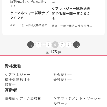
効率的に学び、合格に近づ
ぶ！
く！
ケアマネジャー試験過去
ケアマネジャー試験ナビ
問でる順一問一答２０２
２０２６
６
著者：いとう総研資格取得支援センター＝編集
著者：一般社団法人神奈川県介護支援専門員協会＝編集
...
4
5
7
8
6
175
全
件
資格受験
ケアマネジャー
社会福祉士
精神保健福祉士
介護福祉士
保育士
高齢者
認知症ケア・介護技術
ケアマネジメント・ソーシャ
ルワーク