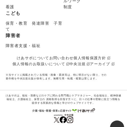
ルワーク
看護
制度
こども
保育・教育 発達障害 子育
て
障害者
障害者支援・福祉
けあサポについて
お問い合わせ
個人情報保護方針
個人情報のお取扱いについて
中央法規
アーカイブ
※当サイトに掲載されている情報・画像・図表等は、特に明示がない限り、その
著作権を中央法規出版が保有します。無断引用・転載・複製は禁じます。
けあサポは、福祉・医療などのケアに関わる専門職とケアマネジャー、社会福祉士、精神保健
福祉士、介護福祉士、保育士の
資格取得を目指す方々に、日々の仕事や受験に役立つ情報を
提供する実践的な情報と学びのウェブサイトです。