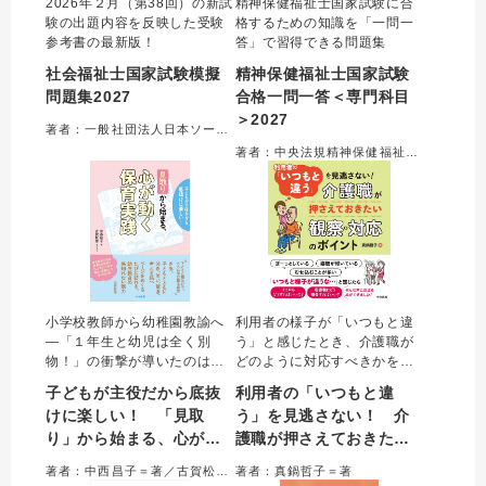
2026年２月（第38回）の新試
精神保健福祉士国家試験に合
験の出題内容を反映した受験
格するための知識を「一問一
参考書の最新版！
答」で習得できる問題集
社会福祉士国家試験模擬
精神保健福祉士国家試験
問題集2027
合格一問一答＜専門科目
＞2027
著者：一般社団法人日本ソーシャルワーク教育学校連盟＝監修
著者：中央法規精神保健福祉士受験対策研究会
小学校教師から幼稚園教諭へ
利用者の様子が「いつもと違
―「１年生と幼児は全く別
う」と感じたとき、介護職が
物！」の衝撃が導いたのは、
どのように対応すべきかを簡
「教える」から「子どもと横
潔にまとめた本。観察するポ
子どもが主役だから底抜
利用者の「いつもと違
並びでともに学ぶ」への大転
イント、原因と考えられる病
けに楽しい！ 「見取
う」を見逃さない！ 介
換。幼児の溢れる生命力と好
気や状態、介護職としての対
り」から始まる、心が動
護職が押さえておきたい
奇心に真正面から向き合う現
応、医療職に報告すること、
場から綴られる保育の奥深
具体的な報告例を示す。
く保育実践
観察・対応のポイント
著者：中西昌子＝著／古賀松香＝サポーター
著者：真鍋哲子＝著
さ。あなたの「保育のまなざ