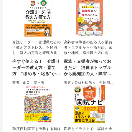
し」をアップデートする。
介護リーダー・管理職などの
高齢者や障害のある人を消費
「教え方ストレス」を軽減
者トラブルから守るため、家
し、新人の定着と即戦力化を
族や地域、福祉職の方に向け
実現するための人材育成実践
たガイドブック。被害のサイ
今すぐ使える！ 介護リ
家族・支援者が知ってお
ガイド。心理学と教育理論に
ンへの「気づき」や、心に寄
ーダーの教え方・育て
きたい 消費者トラブル
もとづいた具体的な「教え方
り添う「声かけ」、専門機関
方 “ほめる・叱る”か
から認知症の人・障害の
の型」を提示し、指導者が
への「つなぎ」かたを、具体
「報われる努力」に集中でき
的な事例とともにわかりやす
ら“ＯＪＴ・１ｏｎ１”ま
ある人を守る本
著者：山口 宰＝著
著者：公益社団法人 全国消費生活相談員協会＝著
る、明日から使えるノウハウ
く解説した。
でスタッフへの声かけ〇
を網羅した一冊。
と×
強度行動障害を予防する鍵は
図表とイラストで「試験の全