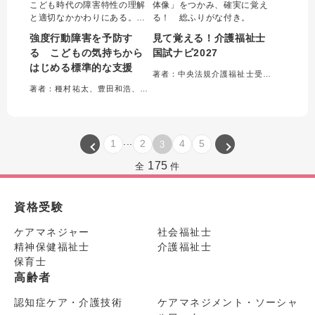
こども時代の障害特性の理解
体像」をつかみ、確実に覚え
と適切なかかわりにある。本
る！ 総ふりがな付き。
書は福祉・教育現場や家庭で
強度行動障害を予防す
見て覚える！介護福祉士
実践に欠かせない知識や対応
る こどもの気持ちから
国試ナビ2027
方法をエピソードを交えて解
はじめる標準的な支援
説。こどもの気持ちに寄り添
著者：中央法規介護福祉士受験対策研究会＝編集
い、生きづらさを安心に変え
著者：種村祐太、豊田和浩、福島龍三郎＝編著
る必読の一冊です。
...
1
2
4
5
3
175
全
件
資格受験
ケアマネジャー
社会福祉士
精神保健福祉士
介護福祉士
保育士
高齢者
認知症ケア・介護技術
ケアマネジメント・ソーシャ