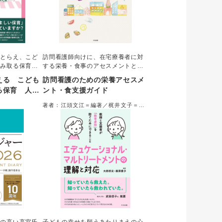
にとらえ、こど
訪問看護師向けに、在宅療養者に対
汲み取る保育実
する栄養・食事のアセスメントと支
・ポイントをわ
援を、疾患・症状別、ステージ別に
える こども
訪問看護のための栄養アセスメ
育現場で役立つ
まとめた。栄養の基礎知識から、支
る保育 人権
ント・食支援ガイド
保育場面の事例
援の基本、現場で出会いがちなエピ
ましい保育を
ようにし、個
ソード、具体的な方法・手技までを
著者：江頭文江＝編著／梶井文子＝編
組みを具体的に
解説。訪問看護師だけでなく看護教
集
育のテキストとしても活用できる。