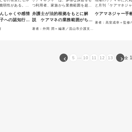
どもの背景にセル
ケアマネジャーは、多様な課題をも
現場のケアマネに人
脆弱性がある。そ
つ利用者、家族から業務範囲を超え
と月刊「ケアマネジ
み」の存在も。対
るような役割を求められることがあ
総力を結集してつく
んしゃくや感情
弁護士が法的根拠をもとに解
ケアマネジャー手
を是正し、認知の
る。本書では、ケアマネジャーが実
け手帳。書き込みや
子への認知行動
説 ケアマネの業務範囲がちゃ
切な行動の定着を
務のなかで判断に迷ういわゆるグレ
いデザインで時間管
著者：高室成幸＝監修
んとわかる本
のスキルが欠かせ
ーゾーン業務を取り上げ、その具体
る。実務に役立つ資
マネジャー手帳」製作
著
著者：外岡 潤＝編著／流山市介護支援
化を活用した教育
的な対応方法を、介護問題に強い弁
（取り外し可能）付
専門員連絡会＝編集協力
子どもを変える。
護士が法的根拠に基づき指南する。
ケアマネ必須の一冊
...
5
10
11
12
13
全