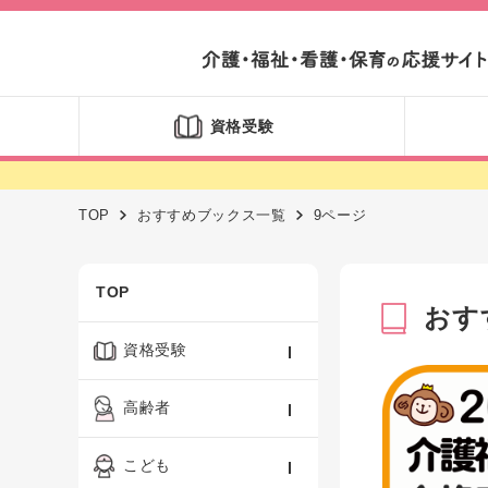
資格受験
TOP
おすすめブックス一覧
9ページ
TOP
おす
資格受験
ケアマネジャー
高齢者
社会福祉士
認知症ケア・介護技術
こども