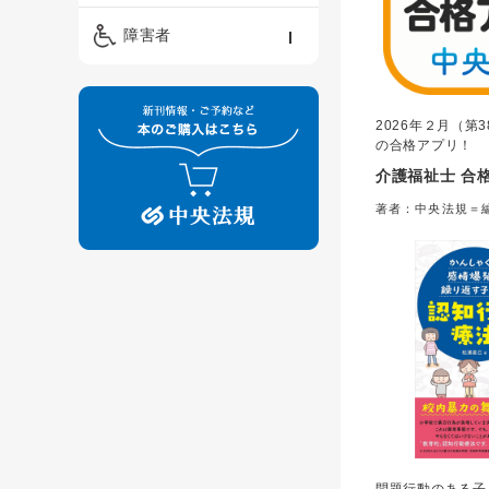
精神保健福祉士
ケアマネジメント・ソ
保育・教育／発達障害
障害者
ーシャルワーク
／子育て
介護福祉士
看護
障害者支援・福祉
保育士
2026年２月（第
制度
の合格アプリ！
介護福祉士 合格
著者：中央法規＝