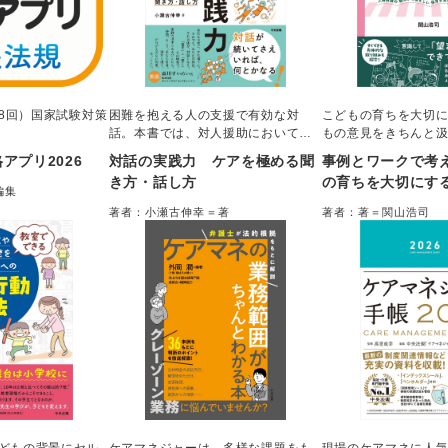
38回）国家試験対策
困難を抱える人の支援で有効な対
こどもの育ちを大切
話。本書では、対人援助において対
もの意見をきちんと
話を開く際に大切なことを「３つの
践をするための知識
アプリ2026
対話の実践力 ケアを極める聞
事例とワークで考
原則」「５つの型」に集約し、事例
かりやすく整理。保
き方・話し方
の育ちを大切にす
をもちいて超実践的に解説した。対
各種ガイドラインを
編集
擁護の観点から望
話を展開するときのポイントや注意
を通して理解できる
著者：小瀬古伸幸＝著
著者：著＝関山浩司
点など、支援現場で安全に対話を重
人・園としての取り
実現する園づくり
ねていくためのエッセンスが満載。
学べる。