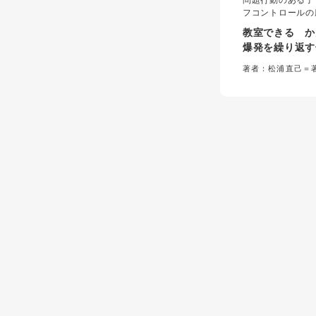
問題行動のある子
フコントロールの
こには「認知の歪
教室できる か
応策としては行動
爆発を繰り返す
歪みを修正し、適
療法
図る認知行動療法
著者：松浦直己＝
ない。学校の構造
的認知行動療法が