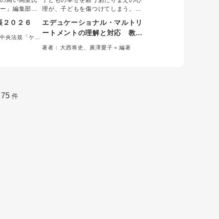
気の高い高室氏
子どもの幸せを願うあたりまえの心
ャー」編集部が
理が、子どもを傷つけてしまう。
ったケアマネ向
「教育虐待」とともに注目を集めて
帳２０２６
エデュケーショナル・マルトリ
すくて使いやす
いるエデュケーショナル・マルトリ
ートメントの理解と対応 教師
理をサポートす
ートメントについて、教師と支援者
/中央法規「ケア
と支援者が「教育虐待」を防ぐ
料満載の便利帳
が正しく理解し、支援するための知
委員会＝編集
著者：大西将史、廣澤愛子＝編著
き！「できる」
識と実践方法をまとめた書。多様な
ためにできること
。
事例をもとに支援の実際を解説。
175
件