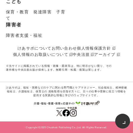
こども
保育・教育 発達障害 子育
て
障害者
障害者支援・福祉
けあサポについて
お問い合わせ
個人情報保護方針
個人情報のお取扱いについて
中央法規
アーカイブ
※当サイトに掲載されている情報・画像・図表等は、特に明示がない限り、その
著作権を中央法規出版が保有します。無断引用・転載・複製は禁じます。
けあサポは、福祉・医療などのケアに関わる専門職とケアマネジャー、社会福祉士、精神保健
福祉士、介護福祉士、保育士の
資格取得を目指す方々に、日々の仕事や受験に役立つ情報を
提供する実践的な情報と学びのウェブサイトです。
Copyright ©2025 Chuohoki Publishing Co.,Ltd. All Rights Reserved.