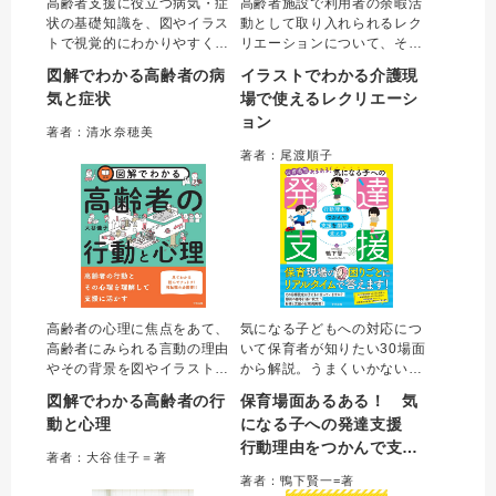
高齢者支援に役立つ病気・症
高齢者施設で利用者の余暇活
状の基礎知識を、図やイラス
動として取り入れられるレク
トで視覚的にわかりやすく解
リエーションについて、その
説した一冊。日頃接する高齢
企画・実施にあたり苦手意識
図解でわかる高齢者の病
イラストでわかる介護現
者の体調変化に気づくための
をもつ介護職は多く存在す
気と症状
場で使えるレクリエーシ
観察やケアのポイント、多職
る。本書はこのような介護職
ョン
種連携まで網羅的にまとめ
に向け、レクリエーションに
著者：清水奈穂美
た。介護職やケアマネジャー
関する“困りごと”を解決するた
著者：尾渡順子
などの専門職をはじめ、介
めの考え方、実際に活用でき
護・看護学生にもお勧め。
るプログラムを提案。
高齢者の心理に焦点をあて、
気になる子どもへの対応につ
高齢者にみられる言動の理由
いて保育者が知りたい30場面
やその背景を図やイラストを
から解説。うまくいかない原
用いて視覚的に解説。高齢者
因は、発達に関する知識や背
図解でわかる高齢者の行
保育場面あるある！ 気
そのものの理解だけでなく、
景への理解不足からくる間違
動と心理
になる子への発達支援
心理という内面の部分が見え
った目標設定にある。本書で
行動理由をつかんで支援
ることで、介護職やケアマネ
は、目標設定を見直して、そ
著者：大谷佳子＝著
ジャーなどの専門職が高齢者
れに応じた支援を場面ごとに
を劇的に変える
著者：鴨下賢一=著
本人を理解したかかわりがで
詳細解説。個別支援計画で使