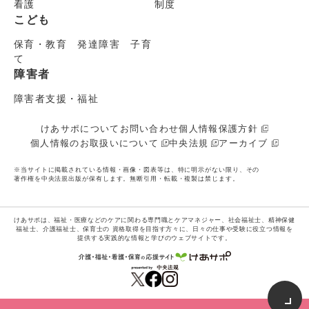
看護
制度
こども
保育・教育 発達障害 子育
て
障害者
障害者支援・福祉
けあサポについて
お問い合わせ
個人情報保護方針
個人情報のお取扱いについて
中央法規
アーカイブ
※当サイトに掲載されている情報・画像・図表等は、特に明示がない限り、その
著作権を中央法規出版が保有します。無断引用・転載・複製は禁じます。
けあサポは、福祉・医療などのケアに関わる専門職とケアマネジャー、社会福祉士、精神保健
福祉士、介護福祉士、保育士の
資格取得を目指す方々に、日々の仕事や受験に役立つ情報を
提供する実践的な情報と学びのウェブサイトです。