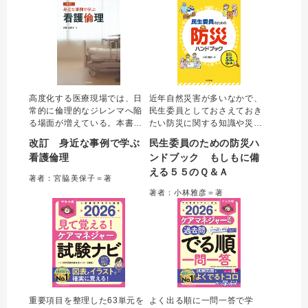
きるようになる一冊。
える記載例も掲載する。
高度化する医療現場では、日
近年自然災害が多いなかで、
常的に倫理的なジレンマへ陥
民生委員としておさえておき
る場面が増えている。本書は
たい防災に関する知識や災害
「何かおかしい、これでいい
時の対応方法などを５５の問
改訂 身近な事例で学ぶ
民生委員のための防災ハ
のか」と思い悩む看護師や看
いをもとに解説する。防災や
看護倫理
ンドブック もしもに備
護学生に倫理的な考え方・行
災害時の取り組み、災害時に
える５５のＱ＆Ａ
動を教えてくれる一冊。 患者
特に配慮を必要とする人への
著者：宮脇美保子＝著
の高齢化や医療技術の進歩に
支援などについて正しく理解
著者：小林雅彦＝著
伴う法的・倫理的変化に対応
し、もしもに備える一冊。
した改訂版。
重要項目を整理した63単元を
よく出る順に一問一答で学