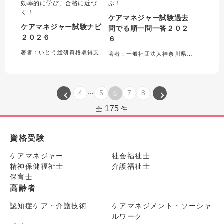
効率的に学び、合格に近づ
ぶ！
く！
ケアマネジャー試験過去
ケアマネジャー試験ナビ
問でる順一問一答２０２
２０２６
６
著者：いとう総研資格取得支援センター＝編集
著者：一般社団法人神奈川県介護支援専門員協会＝編集
...
4
5
7
8
6
175
全
件
資格受験
ケアマネジャー
社会福祉士
精神保健福祉士
介護福祉士
保育士
高齢者
認知症ケア・介護技術
ケアマネジメント・ソーシャ
ルワーク