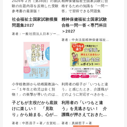
2026年２月（第38回）の新試
精神保健福祉士国家試験に合
験の出題内容を反映した受験
格するための知識を「一問一
参考書の最新版！
答」で習得できる問題集
社会福祉士国家試験模擬
精神保健福祉士国家試験
問題集2027
合格一問一答＜専門科目
＞2027
著者：一般社団法人日本ソーシャルワーク教育学校連盟＝監修
著者：中央法規精神保健福祉士受験対策研究会
小学校教師から幼稚園教諭へ
利用者の様子が「いつもと違
―「１年生と幼児は全く別
う」と感じたとき、介護職が
物！」の衝撃が導いたのは、
どのように対応すべきかを簡
「教える」から「子どもと横
潔にまとめた本。観察するポ
子どもが主役だから底抜
利用者の「いつもと違
並びでともに学ぶ」への大転
イント、原因と考えられる病
けに楽しい！ 「見取
う」を見逃さない！ 介
換。幼児の溢れる生命力と好
気や状態、介護職としての対
り」から始まる、心が動
護職が押さえておきたい
奇心に真正面から向き合う現
応、医療職に報告すること、
場から綴られる保育の奥深
具体的な報告例を示す。
く保育実践
観察・対応のポイント
著者：中西昌子＝著／古賀松香＝サポーター
著者：真鍋哲子＝著
さ。あなたの「保育のまなざ