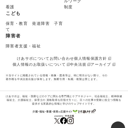
ルワーク
看護
制度
こども
保育・教育 発達障害 子育
て
障害者
障害者支援・福祉
けあサポについて
お問い合わせ
個人情報保護方針
個人情報のお取扱いについて
中央法規
アーカイブ
※当サイトに掲載されている情報・画像・図表等は、特に明示がない限り、その
著作権を中央法規出版が保有します。無断引用・転載・複製は禁じます。
けあサポは、福祉・医療などのケアに関わる専門職とケアマネジャー、社会福祉士、精神保健
福祉士、介護福祉士、保育士の
資格取得を目指す方々に、日々の仕事や受験に役立つ情報を
提供する実践的な情報と学びのウェブサイトです。