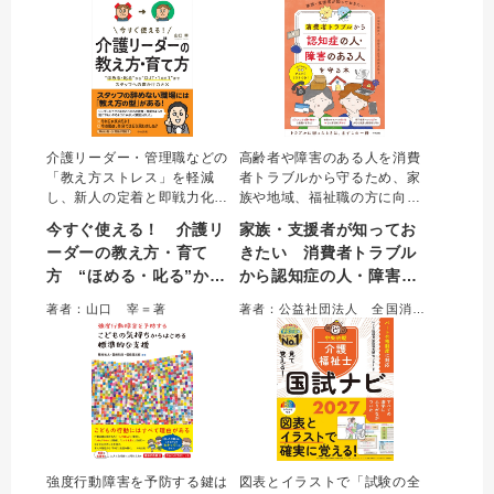
し」をアップデートする。
介護リーダー・管理職などの
高齢者や障害のある人を消費
「教え方ストレス」を軽減
者トラブルから守るため、家
し、新人の定着と即戦力化を
族や地域、福祉職の方に向け
実現するための人材育成実践
たガイドブック。被害のサイ
今すぐ使える！ 介護リ
家族・支援者が知ってお
ガイド。心理学と教育理論に
ンへの「気づき」や、心に寄
ーダーの教え方・育て
きたい 消費者トラブル
もとづいた具体的な「教え方
り添う「声かけ」、専門機関
方 “ほめる・叱る”か
から認知症の人・障害の
の型」を提示し、指導者が
への「つなぎ」かたを、具体
「報われる努力」に集中でき
的な事例とともにわかりやす
ら“ＯＪＴ・１ｏｎ１”ま
ある人を守る本
著者：山口 宰＝著
著者：公益社団法人 全国消費生活相談員協会＝著
る、明日から使えるノウハウ
く解説した。
でスタッフへの声かけ〇
を網羅した一冊。
と×
強度行動障害を予防する鍵は
図表とイラストで「試験の全