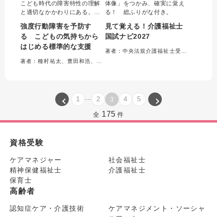
こども時代の障害特性の理解
体像」をつかみ、確実に覚え
と適切なかかわりにある。本
る！ 総ふりがな付き。
書は福祉・教育現場や家庭で
強度行動障害を予防す
見て覚える！介護福祉士
実践に欠かせない知識や対応
る こどもの気持ちから
国試ナビ2027
方法をエピソードを交えて解
はじめる標準的な支援
説。こどもの気持ちに寄り添
著者：中央法規介護福祉士受験対策研究会＝編集
い、生きづらさを安心に変え
著者：種村祐太、豊田和浩、福島龍三郎＝編著
る必読の一冊です。
...
1
2
4
5
3
175
全
件
資格受験
ケアマネジャー
社会福祉士
精神保健福祉士
介護福祉士
保育士
高齢者
認知症ケア・介護技術
ケアマネジメント・ソーシャ