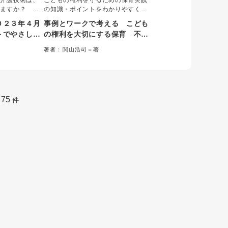
る介護技術は、
こどもの権利を守るための保育実践
いますか？ 職
の知識・ポイントをわかりやすく整
異なると、利用
理。こども基本法など、保育現場で
０２３年４月
事例とワークで考える こども
じることもあり
役立つ法令をやさしく解説し、「給
トでやさしく
の権利を大切にする保育 不適
、職場全体で質
食」「午睡」「トイレ」などの身近
のキホン こ
切な保育等を予防・解決する園
、さまざまな身
な場面を通して、こどもの権利を侵
著者：関山浩司＝著
ておくべき重要
いポイント１
さないための個人・園としての取り
づくり
トで示します。
組みを具体的に学べる。
175
件