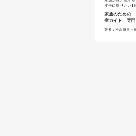
家族が認知症かも
ず手に取りたい1
相談先、認知症の
家族のための 
へのかかわり方、
症ガイド 専門
の種類・使い方、
える病気・介護
死亡後の手続きま
著者：松永慎史＝
理。家族支援に強
対話形式でやさし