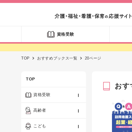
資格受験
TOP
おすすめブックス一覧
20ページ
TOP
おす
資格受験
ケアマネジャー
高齢者
社会福祉士
認知症ケア・介護技術
こども