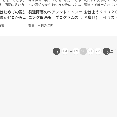
？と思ったときま
発達障害のある子どもの親が子ども
利用者に提供してい
冊。病院の選び方・
への適切なかかわり方を身につける
職場内で統一されて
種類・症状、本人
「ペアレント・トレーニング」を、
員ごとにケア方法が
はじめての認知
発達障害のペアレント・トレー
おはよう２１（２
介護保険サービス
効率的に実践するためのマニュア
者は混乱し不安に感
医がゼロから教
ニング簡易版 プログラムの進
号増刊） イラス
活用できる制度、
ル。通常全10回のプログラムを全6
ます。本増刊号では
・サービス
め方と運営のコツ
理解する介護技術
でフルカラーで整
回に凝縮し、ADHDだけでなくASD
の向上を図るために
編著
著者：中田洋二郎
い認知症専門医が
の子どもにも効果的な内容へと改
体介護別に、押さえ
れだけは押さえた
く解説する。
良。詳細な進め方と運営のコツがわ
点をチェックポイン
００
かる。
...
14
19
21
22
20
全