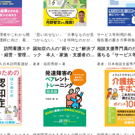
理者やこれから開
「思い出せない」「大事なものが見
サービス等利用計画
護師に向け、着実
つからない」「いま何時なのかがわ
報告書の書き方事例
めの視点をわかり
からない」など、認知症の人が感じ
内容を、「良い例」
 訪問看護ステ
認知症の人の“困りごと”解決ブ
相談支援専門員の
時の準備やタイム
る９０の“困りごと”を解決するヒント
比しながら、多様な
業・経営・管理
ック 本人・家族・支援者の気
落ちる「サービス
ーケティング、人
を紹介する。本人は生活のどんな部
りやすく解説した。
と着実なマネジ
持ちがラクになる９０のヒント
＆「モニタリング
務管理、さらに開
分に困難さを感じ、それにどう対応
方を含め、よりよい
法人日本訪問看護財団
著者：稲田秀樹＝著
著者：日本相談支援専
悩みまで、QA形式
出そう
すればよいかがわかる。本人、家
ための相談支援のプ
くり方
、藤野泰平、柳澤優
た。
族、支援者の心を軽くする一冊。
べる一冊。