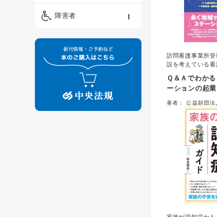
精神保健福祉士
ケアマネジメント・ソ
保育・教育／発達障害
障害者
ーシャルワーク
／子育て
介護福祉士
看護
障害者支援・福祉
保育士
訪問看護事業所管
制度
設を考えている看
な起業・経営のた
Ｑ＆Ａでわかる
やすく伝授。起業
ーションの起
スケジュール、マ
確かなスタート
材確保・育成、労
著者： 公益財団
設後に陥りがちな
メントで成果を
＝編集／平原優美
で具体的に解説し
子、加藤 希＝著