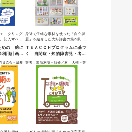
、モニタリング
身近で手軽な素材を使った「自立課
集。記入すべき
題」を紹介した大好評書の第2弾。ね
「悪い例」を対
らい別に多数の課題を掲載し、個別
ための 腑に
ＴＥＡＣＣＨプログラムに基づ
事例を通じわか
性に応じたかかわりができる。ま
等利用計画」
く 自閉症・知的障害児・者の
加算取得の考え
た、シューボックス、ファイル、マ
報告書」のつ
ための自立課題アイデア集 第
支援を実現する
グネットの課題タイプごとに作り方
門員協会＝編集
著者：諏訪利明＝監修／林 大輔＝著
ロセス全体を学
動画をWEBに掲載。現場でよくある
２集 目的別に選べる１０２例
疑問もQ＆Aで収載した。