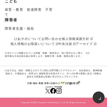
こども
保育・教育 発達障害 子育
て
障害者
障害者支援・福祉
けあサポについて
お問い合わせ
個人情報保護方針
個人情報のお取扱いについて
中央法規
アーカイブ
※当サイトに掲載されている情報・画像・図表等は、特に明示がない限り、その
著作権を中央法規出版が保有します。無断引用・転載・複製は禁じます。
けあサポは、福祉・医療などのケアに関わる専門職とケアマネジャー、社会福祉士、精神保健
福祉士、介護福祉士、保育士の
資格取得を目指す方々に、日々の仕事や受験に役立つ情報を
提供する実践的な情報と学びのウェブサイトです。
Copyright ©2025 Chuohoki Publishing Co.,Ltd. All Rights Reserved.