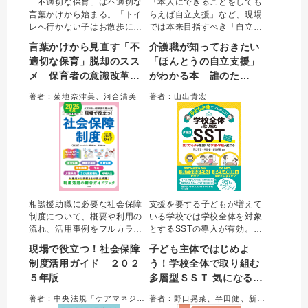
「不適切な保育」は不適切な
「本人にできることをしても
言葉かけから始まる。「トイ
らえば自立支援」など、現場
レへ行かない子はお散歩に行
では本来目指すべき「自立支
けません」など、ついやって
援」が思い込みで誤解された
言葉かけから見直す「不
介護職が知っておきたい
しまいそうな不適切な場面を
り、介護職の都合で曲解され
適切な保育」脱却のスス
「ほんとうの自立支援」
取り上げ、視点や意識を転換
るケースが多い。マンガや事
メ 保育者の意識改革と
がわかる本 誰のた
するためのヒントを解説。
例を通し「思い込み自立支
個々の保育を見直すだけでな
援」から「本来の自立支援」
園としての取り組み
め？ 何のため？
著者：菊地奈津美、河合清美
著者：山出貴宏
く、園として組織的に予防す
へと見直すための具体的な対
るための参考にもなる。
応とヒントを解説。
相談援助職に必要な社会保障
支援を要する子どもが増えて
制度について、概要や利用の
いる学校では学校全体を対象
流れ、活用事例をフルカラー
とするSSTの導入が有効。周
のイラストや図表でわかりや
囲に合わせて本人を変える
現場で役立つ！社会保障
子ども主体ではじめよ
すく解説。生活保護、障害者
SSTではなく、本人の気持ち
制度活用ガイド ２０２
う！学校全体で取り組む
福祉、医療保障、権利擁護、
や意思を尊重して行うSSTの
５年版
多層型ＳＳＴ 気になる子
年金、子ども家庭福祉、地域
実践、多層型支援（第１層＝
共生に加え、新たに介護保険
すべての子ども、第２層＝個
が複数いる学級・学校が
著者：中央法規「ケアマネジャー」編集部＝編集／福島敏之＝著
著者：野口晃菜、半田健、新川広樹＝編著
制度を収載した2025年版。
別ニーズのある子ども）の導
変わる