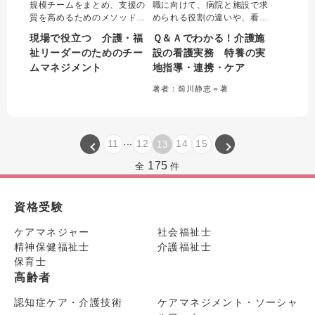
規模チームをまとめ、支援の
職に向けて、病院と施設で求
質を高めるためのメソッドが
められる役割の違いや、看取
詰まった一冊。よいチームに
り、医療的なケア、多職種と
現場で役立つ 介護・福
Ｑ＆Ａでわかる！介護施
するための方法を、基本的考
の連携やラポール形成など、
祉リーダーのためのチー
設の看護実務 特養の実
え方、リーダー論、人材育
日常業務に関するコツをQ＆A
ムマネジメント
地指導・連携・ケア
成、チーム運営の４つの視点
形式で解説した。協働する介
から解説。各章ごとに実践事
護職にも役立つ一冊。実地指
著者：前川静恵＝著
例を盛り込み、実践に結び付
導にかかわる様式記入例も多
けて学ぶことができる。
数収載した。
...
11
12
14
15
13
175
全
件
資格受験
ケアマネジャー
社会福祉士
精神保健福祉士
介護福祉士
保育士
高齢者
認知症ケア・介護技術
ケアマネジメント・ソーシャ