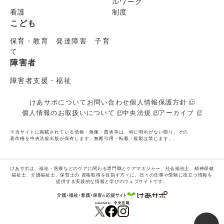
ルワーク
看護
制度
こども
保育・教育 発達障害 子育
て
障害者
障害者支援・福祉
けあサポについて
お問い合わせ
個人情報保護方針
個人情報のお取扱いについて
中央法規
アーカイブ
※当サイトに掲載されている情報・画像・図表等は、特に明示がない限り、その
著作権を中央法規出版が保有します。無断引用・転載・複製は禁じます。
けあサポは、福祉・医療などのケアに関わる専門職とケアマネジャー、社会福祉士、精神保健
福祉士、介護福祉士、保育士の
資格取得を目指す方々に、日々の仕事や受験に役立つ情報を
提供する実践的な情報と学びのウェブサイトです。