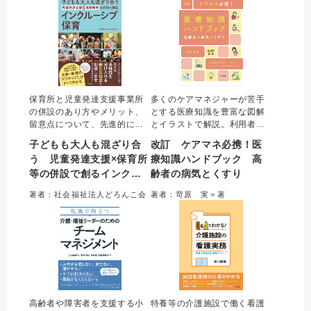
入方法を具体的に紹介。
保育所と児童発達支援事業所
多くのケアマネジャーが苦手
の併設のあり方やメリット、
とする医療知識を豊富な図解
留意点について、先進的に併
とイラストで解説。利用者へ
設施設を展開してきた社会福
のかかわり・アセスメントに
子どもも大人も混ざり合
改訂 ケアマネ必携！医
祉法人どろんこ会の事例を通
必要な病気の知識とあわせ
う 児童発達支援×保育所
療知識ハンドブック 高
して解説する。障害の有無に
て、医師や看護師との連携の
等の併設で創るインクル
齢者の病気とくすり
かかわらず子どもたちがとも
ポイント、よく使われる薬の
に生活し、集団の中で生きる
情報もまとめた。フレイルな
ーシブ保育
著者：社会福祉法人どろんこ会
著者：苛原 実＝著
力を育む姿や、そのための保
ど近年のトピックも収載した
育の工夫を示す。
「入門書」に最適の一冊。
高齢者や障害者を支援する小
特養等の介護施設で働く看護