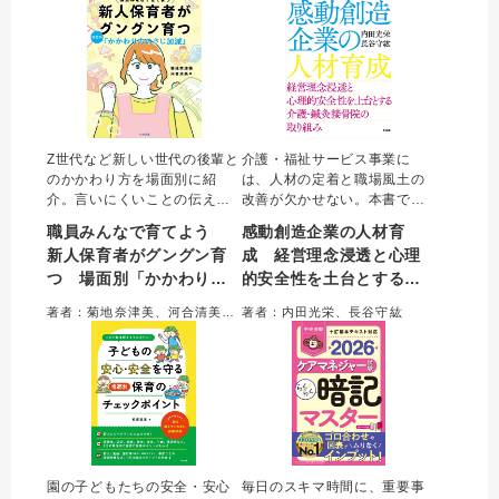
時間に読み進められる。
Z世代など新しい世代の後輩と
介護・福祉サービス事業に
のかかわり方を場面別に紹
は、人材の定着と職場風土の
介。言いにくいことの伝え方
改善が欠かせない。本書で
や育て方のコツ、ほどよい塩
は、愛知を中心に事業を展開
職員みんなで育てよう
感動創造企業の人材育
梅の関係づくりが学べる。主
する栄光会の取り組みから、
新人保育者がグングン育
成 経営理念浸透と心理
任だけでなく全職員が育成を
良好な人間関係と組織の高い
つ 場面別「かかわり方
的安全性を土台とする介
意識するきっかけとなる実用
成果を両立して経営理念を実
書。
現する具体的な施策やリーダ
のさじ加減」
護・鍼灸接骨院の取り組
著者：菊地奈津美、河合清美＝著
著者：内田光栄、長谷守紘
ーの成長事例を紹介。
み
園の子どもたちの安全・安心
毎日のスキマ時間に、重要事