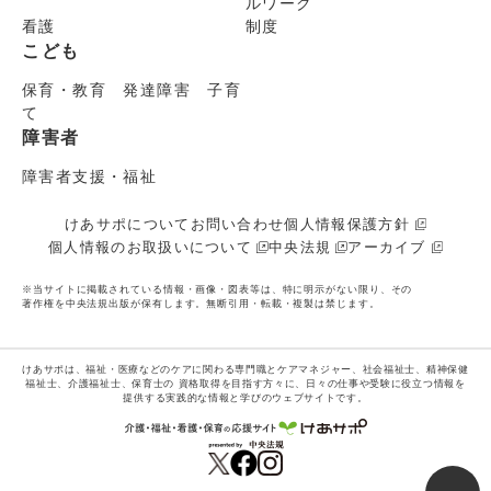
ルワーク
看護
制度
こども
保育・教育 発達障害 子育
て
障害者
障害者支援・福祉
けあサポについて
お問い合わせ
個人情報保護方針
個人情報のお取扱いについて
中央法規
アーカイブ
※当サイトに掲載されている情報・画像・図表等は、特に明示がない限り、その
著作権を中央法規出版が保有します。無断引用・転載・複製は禁じます。
けあサポは、福祉・医療などのケアに関わる専門職とケアマネジャー、社会福祉士、精神保健
福祉士、介護福祉士、保育士の
資格取得を目指す方々に、日々の仕事や受験に役立つ情報を
提供する実践的な情報と学びのウェブサイトです。