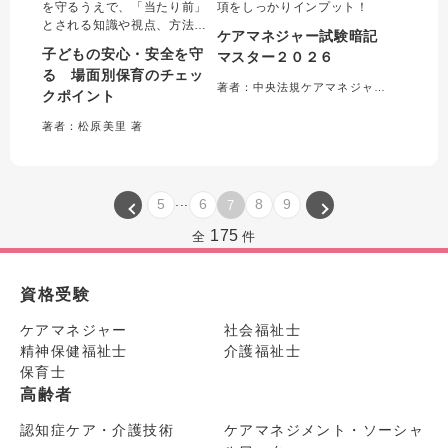
を守るうえで、「当たり前」
項をしっかりインプット！
とされる知識や視点、方法が
ケアマネジャー試験暗記
若手や新人に伝わらず、共有
子どもの安心・安全を守
マスター２０２６
することはなかなか難しい。
る 場面別保育のチェッ
本書ではそれらのベテランの
著者：中央法規ケアマネジャー受験対策研究会＝編集
クポイント
知見や「当たり前」を可視化
して、一日の流れ、一年の流
著者：松原美里 著
れに沿って「Why」「How」
をわかりやすく解説する。
...
5
6
8
9
7
175
全
件
資格受験
ケアマネジャー
社会福祉士
精神保健福祉士
介護福祉士
保育士
高齢者
認知症ケア・介護技術
ケアマネジメント・ソーシャ