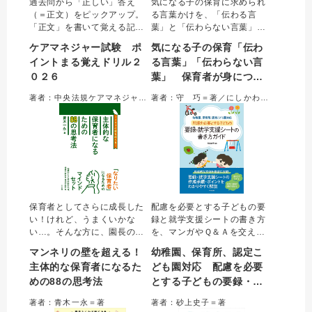
過去問から「正しい」答え
気になる子の保育に求められ
（＝正文）をピックアップ。
る言葉かけを、「伝わる言
「正文」を書いて覚える記入
葉」と「伝わらない言葉」の
式の問題集。
対比で具体的に学ぶ一冊。気
ケアマネジャー試験 ポ
気になる子の保育「伝わ
になる子やその親、クラスの
イントまる覚えドリル２
る言葉」「伝わらない言
子、職員に対してなど約３０
０２６
葉」 保育者が身につけ
の例を収載。伝わる（伝わら
ない）理由を理解すること
たい配慮とコミュニケー
著者：中央法規ケアマネジャー受験対策研究会＝編集
著者：守 巧＝著／にしかわたく＝イラスト
で、必要な配慮とコミュニケ
ション
ーション法が身につく。
保育者としてさらに成長した
配慮を必要とする子どもの要
い！けれど、うまくいかな
録と就学支援シートの書き方
い…。そんな方に、園長の経
を、マンガやＱ＆Ａを交えて
験もある著者が「自己効力感
わかりやすく解説。実際の園
マンネリの壁を超える！
幼稚園、保育所、認定こ
を上げる」「保育と子育ての
や小学校での活用事例も取り
主体的な保育者になるた
ども園対応 配慮を必要
違い」など、ワンランク上の
上げ、要録・就学支援シート
めの88の思考法
とする子どもの要録・就
保育者として身につけたい88
に関する疑問は最初から最後
の思考法を紹介。1つの思考法
までこれ一冊で完結すること
学支援シートの書き方ガ
著者：青木一永＝著
著者：砂上史子＝著
を見開き頁で解説し、すきま
ができる。
イド