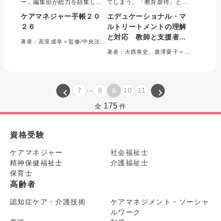
ー」編集部が総力を結集して
てしまう。「教育虐待」とと
つくったケアマネ向け手帳。
もに注目を集めているエデュ
ケアマネジャー手帳２０
エデュケーショナル・マ
書き込みやすくて使いやすい
ケーショナル・マルトリート
２６
ルトリートメントの理解
デザインで時間管理をサポー
メントについて、教師と支援
と対応 教師と支援者が
トする。実務に役立つ資料満
者が正しく理解し、支援する
著者：高室成幸＝監修/中央法規「ケアマネジャー手帳」製作委員会＝編集
載の便利帳（取り外し可能）
ための知識と実践方法をまと
「教育虐待」を防ぐため
著者：大西将史、廣澤愛子＝編著
付き！「できる」ケアマネ必
めた書。多様な事例をもとに
にできること
須の一冊。
支援の実際を解説。
...
7
8
10
11
9
175
全
件
資格受験
ケアマネジャー
社会福祉士
精神保健福祉士
介護福祉士
保育士
高齢者
認知症ケア・介護技術
ケアマネジメント・ソーシャ
ルワーク