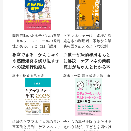
問題行動のある子どもの背景
ケアマネジャーは、多様な課
にセルフコントロールの脆弱
題をもつ利用者、家族から業
性がある。そこには「認知の
務範囲を超えるような役割を
歪み」の存在も。対応策とし
求められることがある。本書
教室できる かんしゃく
弁護士が法的根拠をもと
ては行動を是正し、認知の歪
では、ケアマネジャーが実務
や感情爆発を繰り返す子
に解説 ケアマネの業務
みを修正し、適切な行動の定
のなかで判断に迷ういわゆる
への認知行動療法
範囲がちゃんとわかる本
着を図る認知行動療法のスキ
グレーゾーン業務を取り上
ルが欠かせない。学校の構造
げ、その具体的な対応方法
著者：松浦直己＝著
著者：外岡 潤＝編著／流山市介護支援専門員連絡会＝編集協力
化を活用した教育的認知行動
を、介護問題に強い弁護士が
療法が子どもを変える。
法的根拠に基づき指南する。
現場のケアマネに人気の高い
子どもの幸せを願うあたりま
高室氏と月刊「ケアマネジャ
えの心理が、子どもを傷つけ