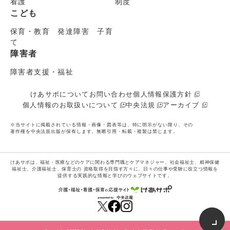
看護
制度
こども
保育・教育 発達障害 子育
て
障害者
障害者支援・福祉
けあサポについて
お問い合わせ
個人情報保護方針
個人情報のお取扱いについて
中央法規
アーカイブ
※当サイトに掲載されている情報・画像・図表等は、特に明示がない限り、その
著作権を中央法規出版が保有します。無断引用・転載・複製は禁じます。
けあサポは、福祉・医療などのケアに関わる専門職とケアマネジャー、社会福祉士、精神保健
福祉士、介護福祉士、保育士の
資格取得を目指す方々に、日々の仕事や受験に役立つ情報を
提供する実践的な情報と学びのウェブサイトです。