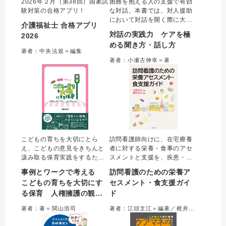
2026年２月（第38回）国家試
困難を抱える人の支援で有効
験対策の合格アプリ！
な対話。本書では、対人援助
において対話を開く際に大切
介護福祉士 合格アプリ
なことを「３つの原則」「５
対話の実践力 ケアを極
2026
つの型」に集約し、事例をも
める聞き方・話し方
ちいて超実践的に解説した。
著者：中央法規＝編集
対話を展開するときのポイン
著者：小瀬古伸幸＝著
トや注意点など、支援現場で
安全に対話を重ねていくため
のエッセンスが満載。
こどもの育ちを大切にとら
訪問看護師向けに、在宅療養
え、こどもの意見をきちんと
者に対する栄養・食事のアセ
汲み取る保育実践をするため
スメントと支援を、疾患・症
の知識・ポイントをわかりや
状別、ステージ別にまとめ
事例とワークで考える
訪問看護のための栄養ア
すく整理。保育現場で役立つ
た。栄養の基礎知識から、支
こどもの育ちを大切にす
セスメント・食支援ガイ
各種ガイドラインを保育場面
援の基本、現場で出会いがち
る保育 人権擁護の観点
ド
の事例を通して理解できるよ
なエピソード、具体的な方
うにし、個人・園としての取
法・手技までを解説。訪問看
から望ましい保育を実現
著者：著＝関山浩司
著者：江頭文江＝編著／梶井文子＝編集
り組みを具体的に学べる。
護師だけでなく看護教育のテ
する園づくり
キストとしても活用できる。