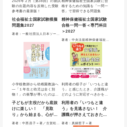
2026年２月（第38回）の新試
精神保健福祉士国家試験に合
験の出題内容を反映した受験
格するための知識を「一問一
参考書の最新版！
答」で習得できる問題集
社会福祉士国家試験模擬
精神保健福祉士国家試験
問題集2027
合格一問一答＜専門科目
＞2027
著者：一般社団法人日本ソーシャルワーク教育学校連盟＝監修
著者：中央法規精神保健福祉士受験対策研究会
小学校教師から幼稚園教諭へ
利用者の様子が「いつもと違
―「１年生と幼児は全く別
う」と感じたとき、介護職が
物！」の衝撃が導いたのは、
どのように対応すべきかを簡
「教える」から「子どもと横
潔にまとめた本。観察するポ
子どもが主役だから底抜
利用者の「いつもと違
並びでともに学ぶ」への大転
イント、原因と考えられる病
けに楽しい！ 「見取
う」を見逃さない！ 介
換。幼児の溢れる生命力と好
気や状態、介護職としての対
り」から始まる、心が動
護職が押さえておきたい
奇心に真正面から向き合う現
応、医療職に報告すること、
場から綴られる保育の奥深
具体的な報告例を示す。
く保育実践
観察・対応のポイント
著者：中西昌子＝著／古賀松香＝サポーター
著者：真鍋哲子＝著
さ。あなたの「保育のまなざ