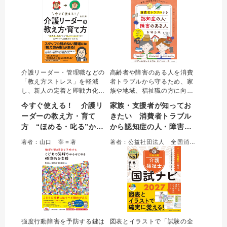
し」をアップデートする。
介護リーダー・管理職などの
高齢者や障害のある人を消費
「教え方ストレス」を軽減
者トラブルから守るため、家
し、新人の定着と即戦力化を
族や地域、福祉職の方に向け
実現するための人材育成実践
たガイドブック。被害のサイ
今すぐ使える！ 介護リ
家族・支援者が知ってお
ガイド。心理学と教育理論に
ンへの「気づき」や、心に寄
ーダーの教え方・育て
きたい 消費者トラブル
もとづいた具体的な「教え方
り添う「声かけ」、専門機関
方 “ほめる・叱る”か
から認知症の人・障害の
の型」を提示し、指導者が
への「つなぎ」かたを、具体
「報われる努力」に集中でき
的な事例とともにわかりやす
ら“ＯＪＴ・１ｏｎ１”ま
ある人を守る本
著者：山口 宰＝著
著者：公益社団法人 全国消費生活相談員協会＝著
る、明日から使えるノウハウ
く解説した。
でスタッフへの声かけ〇
を網羅した一冊。
と×
強度行動障害を予防する鍵は
図表とイラストで「試験の全