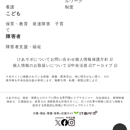
ルワーク
看護
制度
こども
保育・教育 発達障害 子育
て
障害者
障害者支援・福祉
けあサポについて
お問い合わせ
個人情報保護方針
個人情報のお取扱いについて
中央法規
アーカイブ
※当サイトに掲載されている情報・画像・図表等は、特に明示がない限り、その
著作権を中央法規出版が保有します。無断引用・転載・複製は禁じます。
けあサポは、福祉・医療などのケアに関わる専門職とケアマネジャー、社会福祉士、精神保健
福祉士、介護福祉士、保育士の
資格取得を目指す方々に、日々の仕事や受験に役立つ情報を
提供する実践的な情報と学びのウェブサイトです。