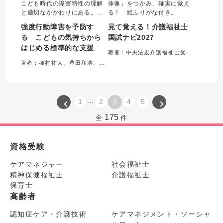
こども時代の障害特性の理解
体像」をつかみ、確実に覚え
と適切なかかわりにある。本
る！ 総ふりがな付き。
書は福祉・教育現場や家庭で
強度行動障害を予防す
見て覚える！介護福祉士
実践に欠かせない知識や対応
る こどもの気持ちから
国試ナビ2027
方法をエピソードを交えて解
はじめる標準的な支援
説。こどもの気持ちに寄り添
著者：中央法規介護福祉士受験対策研究会＝編集
い、生きづらさを安心に変え
著者：種村祐太、豊田和浩、福島龍三郎＝編著
る必読の一冊です。
...
1
2
4
5
3
175
全
件
資格受験
ケアマネジャー
社会福祉士
精神保健福祉士
介護福祉士
保育士
高齢者
認知症ケア・介護技術
ケアマネジメント・ソーシャ