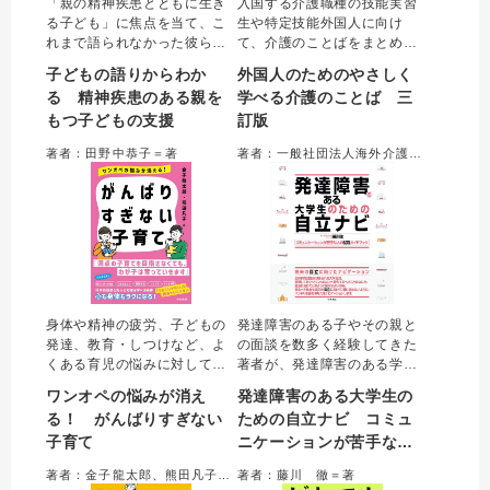
「親の精神疾患とともに生き
入国する介護職種の技能実習
る子ども」に焦点を当て、こ
生や特定技能外国人に向け
れまで語られなかった彼らの
て、介護のことばをまとめた
困難や支援方法を具体的に解
一冊。あいさつから病気・症
子どもの語りからわか
外国人のためのやさしく
説。著者の調査で得られた
状、生活援助、身体介護など
る 精神疾患のある親を
学べる介護のことば 三
「子どもの語り」から子ども
の場面ごとに知っておくべき
もつ子どもの支援
訂版
たちの実態を明らかにし、支
ことばをわかりやすく示し
援方法を示す。地域の支援者
た。入国後の自己学習にも使
著者：田野中恭子＝著
著者：一般社団法人海外介護士育成協議会＝編集／甘利庸子、髙橋絵美＝編著
や教育関係者必携の一冊。
えるテキスト。訪問介護に関
する用語を追加した三訂版。
身体や精神の疲労、子どもの
発達障害のある子やその親と
発達、教育・しつけなど、よ
の面談を数多く経験してきた
くある育児の悩みに対して育
著者が、発達障害のある学生
児学の専門家がアドバイスす
に向けて、大学からスムーズ
ワンオペの悩みが消え
発達障害のある大学生の
る。一人で抱え込まず、家族
に社会生活へ移行し自立する
る！ がんばりすぎない
ための自立ナビ コミュ
や周囲と協力して育児をする
までの道筋を解説。充実した
子育て
ニケーションが苦手な人
ヒントが満載で、読めば育児
学生生活を送るための大切な
の不安感や負担感が軽くな
視点、就職を見据えた活動や
の就活ガイドブック
著者：金子龍太郎、熊田凡子＝著
著者：藤川 徹＝著
る。
準備、必要なサポートなどに