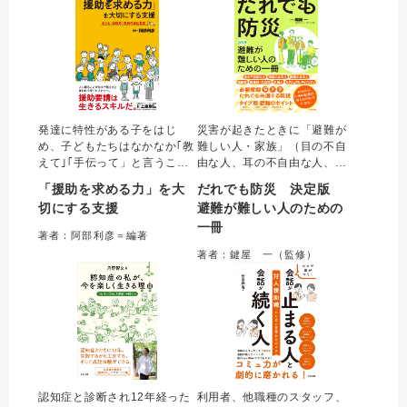
ついて具体的に伝える。
発達に特性がある子をはじ
災害が起きたときに「避難が
め、子どもたちはなかなか｢教
難しい人・家族」（目の不自
えて｣｢手伝って」と言うこと
由な人、耳の不自由な人、足
ができない。本書では、子ど
の不自由な人、持病のある
「援助を求める力」を大
だれでも防災 決定版
もたちが｢人に援助を求めてう
人、知的障害のある人、精神
切にする支援
避難が難しい人のための
まくいく経験」を積み重ね、
障害のある人、高齢者、妊産
一冊
自立・社会参加につながるよ
婦・乳幼児、セクシュアル・
著者：阿部利彦＝編著
う、教員の働きかけのコツや
マイノリティ、外国人）にと
著者：鍵屋 一（監修）
クラスづくりのポイント等を
って必要な情報が一目でわか
わかりやすく解説する。
る待望のガイドブック
認知症と診断され12年経った
利用者、他職種のスタッフ、