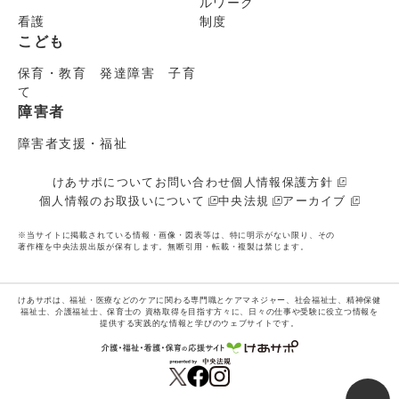
ルワーク
看護
制度
こども
保育・教育 発達障害 子育
て
障害者
障害者支援・福祉
けあサポについて
お問い合わせ
個人情報保護方針
個人情報のお取扱いについて
中央法規
アーカイブ
※当サイトに掲載されている情報・画像・図表等は、特に明示がない限り、その
著作権を中央法規出版が保有します。無断引用・転載・複製は禁じます。
けあサポは、福祉・医療などのケアに関わる専門職とケアマネジャー、社会福祉士、精神保健
福祉士、介護福祉士、保育士の
資格取得を目指す方々に、日々の仕事や受験に役立つ情報を
提供する実践的な情報と学びのウェブサイトです。