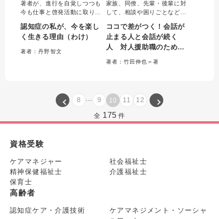
著者が、進行を自覚しつつも
家族、同僚、先輩・後輩に対
今も仕事と啓発活動に取り組
して、相談や困りごとなどに
める理由と工夫を伝える。
対応する際の「会話が続く言
認知症の私が、今を楽し
ココで差がつく！会話が
日々を楽しく過ごしたり、進
葉かけ」をケース別にイラス
く生きる理由（わけ）
止まる人と会話が続く
行の不安を軽減するヒントの
トを用いて解説。ちゃんと受
人 対人援助職のための
ほか、ピアサポートの場面例
け答えしたはずなのに会話が
著者：丹野智文
も収載。当事者が読めば元気
進まない、かえってこじれて
言葉かけガイド
著者：竹田伸也＝著
になる、家族や支援者は目か
しまうといった対人援助職の
ら鱗の視点が満載の1冊。
悩みを解決する一冊。
...
8
9
11
12
10
175
全
件
資格受験
ケアマネジャー
社会福祉士
精神保健福祉士
介護福祉士
保育士
高齢者
認知症ケア・介護技術
ケアマネジメント・ソーシャ