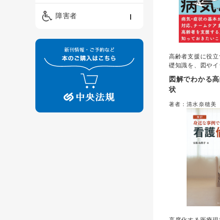
精神保健福祉士
ケアマネジメント・ソ
保育・教育／発達障害
障害者
ーシャルワーク
／子育て
介護福祉士
看護
障害者支援・福祉
保育士
高齢者支援に役立
制度
礎知識を、図やイ
わかりやすく解説
図解でわかる高
する高齢者の体調
状
の観察やケアのポ
携まで網羅的にま
著者：清水奈穂美
ケアマネジャーな
め、介護・看護学