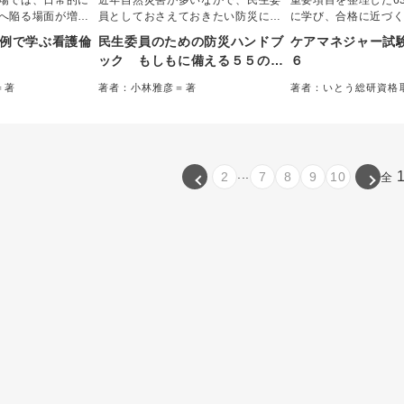
場では、日常的に
近年自然災害が多いなかで、民生委
重要項目を整理した6
へ陥る場面が増え
員としておさえておきたい防災に関
に学び、合格に近づ
何かおかしい、こ
する知識や災害時の対応方法などを
例で学ぶ看護倫
民生委員のための防災ハンドブ
ケアマネジャー試
思い悩む看護師や
５５の問いをもとに解説する。防災
ック もしもに備える５５のＱ
６
な考え方・行動を
や災害時の取り組み、災害時に特に
＆Ａ
。 患者の高齢化や
配慮を必要とする人への支援などに
＝著
著者：小林雅彦＝著
著者：いとう総研資格
伴う法的・倫理的
ついて正しく理解し、もしもに備え
ー＝編集
訂版。
る一冊。
...
2
7
8
9
10
全