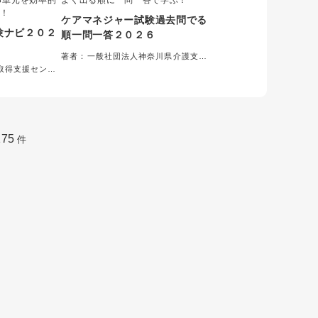
3単元を効率的
よく出る順に一問一答で学ぶ！
く！
ケアマネジャー試験過去問でる
験ナビ２０２
順一問一答２０２６
著者：一般社団法人神奈川県介護支援
専門員協会＝編集
取得支援センタ
175
件