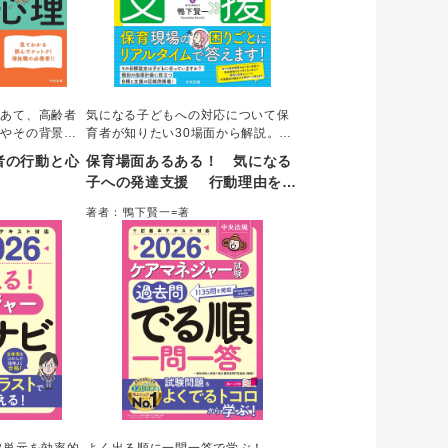
をあて、高齢者
気になる子どもへの対応について保
由やその背景を
育者が知りたい30場面から解説。う
て視覚的に解
まくいかない原因は、発達に関する
者の行動と心
保育場面あるある！ 気になる
の理解だけでな
知識や背景への理解不足からくる間
子への発達支援 行動理由をつ
の部分が見える
違った目標設定にある。本書では、
かんで支援を劇的に変える
アマネジャーな
目標設定を見直して、それに応じた
著者：鴨下賢一=著
本人を理解した
支援を場面ごとに詳細解説。個別支
うになる一冊。
援計画で使える記載例も掲載する。