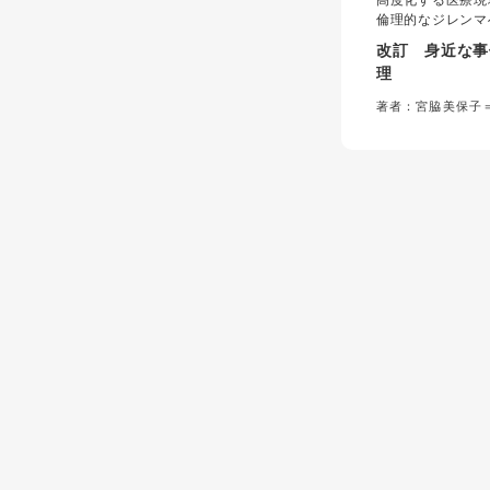
高度化する医療現
倫理的なジレンマ
ている。本書は「
改訂 身近な事
れでいいのか」と
理
看護学生に倫理的
教えてくれる一冊
著者：宮脇美保子
医療技術の進歩に
変化に対応した改