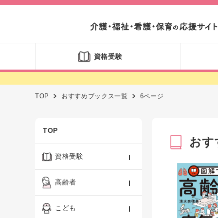
資格受験
TOP
おすすめブックス一覧
6ページ
TOP
おす
資格受験
ケアマネジャー
高齢者
社会福祉士
認知症ケア・介護技術
こども