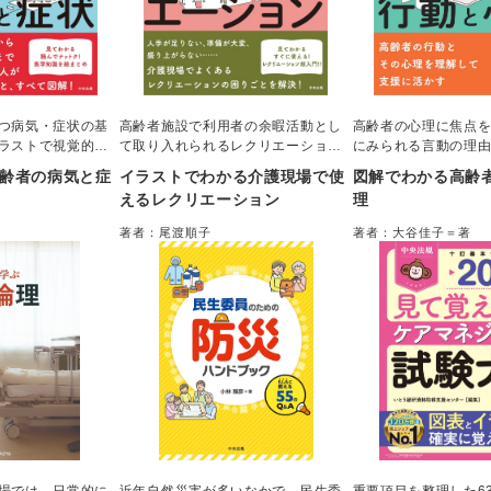
つ病気・症状の基
高齢者施設で利用者の余暇活動とし
高齢者の心理に焦点
ラストで視覚的に
て取り入れられるレクリエーション
にみられる言動の理
した一冊。日頃接
について、その企画・実施にあたり
図やイラストを用い
齢者の病気と症
イラストでわかる介護現場で使
図解でわかる高齢
変化に気づくため
苦手意識をもつ介護職は多く存在す
説。高齢者そのもの
えるレクリエーション
理
イント、多職種連
る。本書はこのような介護職に向
く、心理という内面
とめた。介護職や
け、レクリエーションに関する“困り
ことで、介護職やケ
著者：尾渡順子
著者：大谷佳子＝著
どの専門職をはじ
ごと”を解決するための考え方、実際
どの専門職が高齢者
生にもお勧め。
に活用できるプログラムを提案。
かかわりができるよ