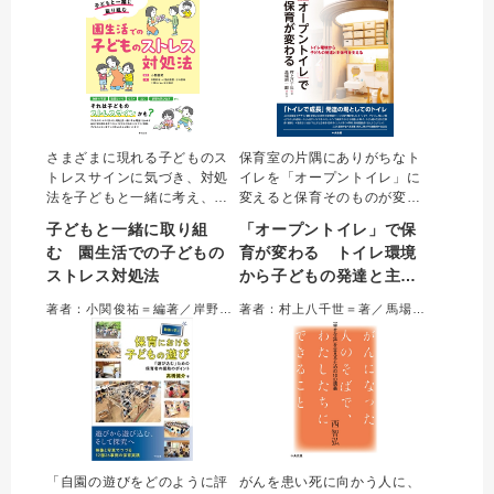
方がよくわかる1冊。
案する。
さまざまに現れる子どものス
保育室の片隅にありがちなト
トレスサインに気づき、対処
イレを「オープントイレ」に
法を子どもと一緒に考え、取
変えると保育そのものが変わ
り組むための書。身体の不調
る。子どもが主体的にトイレ
子どもと一緒に取り組
「オープントイレ」で保
や登園しぶり、たたく、部屋
へ行ける、保育者の負担が軽
む 園生活での子どもの
育が変わる トイレ環境
を飛び出すなど、園でよくあ
減するなど、よいことだら
ストレス対処法
から子どもの発達と主体
る場面から、認知行動療法の
け。トイレ改修例のほか、設
考え方をベースに対処法を解
備や動線の見直し方法も紹
性を支える
著者：小関俊祐＝編著／岸野莉奈、小池由香里、杉山智風、土屋さとみ、新川瑶子＝著
著者：村上八千世＝著／馬場耕一郎＝監修
説。保護者との情報共有の仕
介。子ども目線で、トイレか
方も具体的に提案する。
ら保育環境を見直す実践書。
「自園の遊びをどのように評
がんを患い死に向かう人に、