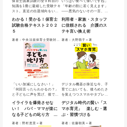
保育士国家試験の全９科目の
いっぱい食べて偉いですね」
知識を1冊に凝縮した受験テキ
「年齢の割に若く見えます」
スト。直近の出題傾向をいち
――悪気のないその一言、本
早く踏まえた内容で、よく出
当に大丈夫？ 利用者や利用者
わかる！受かる！保育士
利用者・家族・スタッフ
るテーマを効率的に学習でき
の家族・他のスタッフとのコ
試験合格テキスト２０２
に信頼される 介護のス
る。「キーワード」「重要
ミュニケーションで「言って
５
テキ言い換え術
度」「出題実績」「用語解
しまいがちな言葉」から「信
説」「○×チェック問題」など
頼される言葉」への言い換え
著者：中央法規保育士受験対策研究会＝編集
著者：大野萌子＝著
も豊富に収載。便利な赤シー
を○×で紹介。適切な言葉選び
ト付き。
がわかる一冊。
「いい加減にしなさい！」
デジタル機器が身近な今、子
「何回言ったらわかるの？」
育てにおいても、後ろめたさ
と子どもに声を荒げ、後で後
を覚えつつスマホやタブレッ
悔したことありませんか？
トを子どもに持たせその場を
イライラを爆発させな
デジタル時代の賢い「ス
つい怒ってしまいそうな20シ
しのぐ保護者は多い。デジタ
い！ パパ・ママが楽に
マホ育児」 楽しむ・選
ーンを取り上げ、親が楽にな
ル機器が乳児・幼児の脳に与
なる子どもの叱り方 子
ぶ・習慣づける
る具体的なアンガーマネジメ
える影響を踏まえたうえで、
ントのテクニックを伝授。子
スマホとの上手な付き合い方
育てにいかすアンガーマ
著者：野村恵里＝著
著者：佐藤朝美＝著
どもへの上手な怒り方・叱り
や、育児での賢い使い方を提
ネジメント