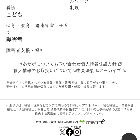
ルワーク
看護
制度
こども
保育・教育 発達障害 子育
て
障害者
障害者支援・福祉
けあサポについて
お問い合わせ
個人情報保護方針
個人情報のお取扱いについて
中央法規
アーカイブ
※当サイトに掲載されている情報・画像・図表等は、特に明示がない限り、その
著作権を中央法規出版が保有します。無断引用・転載・複製は禁じます。
けあサポは、福祉・医療などのケアに関わる専門職とケアマネジャー、社会福祉士、精神保健
福祉士、介護福祉士、保育士の
資格取得を目指す方々に、日々の仕事や受験に役立つ情報を
提供する実践的な情報と学びのウェブサイトです。