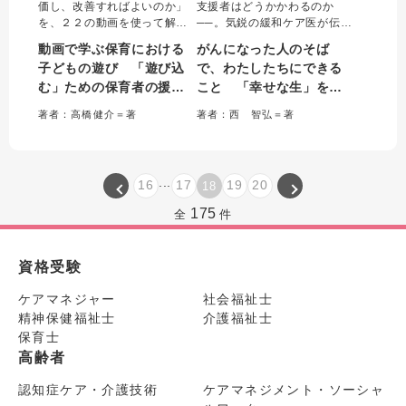
価し、改善すればよいのか」
支援者はどうかかわるのか
を、２２の動画を使って解説
──。気鋭の緩和ケア医が伝え
した。年齢・場面ごとに、さ
る、本人らしい「幸せな生」
動画で学ぶ保育における
がんになった人のそば
まざまな遊びを動画で紹介
の支え方。「がんになるとは
子どもの遊び 「遊び込
で、わたしたちにできる
し、保育者のかかわりを考え
どういうことか」「がんによ
む」ための保育者の援助
こと 「幸せな生」を支
る１冊。クラス全体を見る目
る『痛み』とは」「『もう死
を鍛えられ、サークル・タイ
なせて』と言われたとき」
のポイント
えるための１０の講義
著者：高橋健介＝著
著者：西 智弘＝著
ムやオンライン公開保育の進
等、知識から心構えまで講義
め方などもわかる。
形式でやさしく解説した。
...
16
17
19
20
18
175
全
件
資格受験
ケアマネジャー
社会福祉士
精神保健福祉士
介護福祉士
保育士
高齢者
認知症ケア・介護技術
ケアマネジメント・ソーシャ