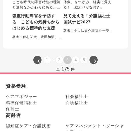
こども時代の障害特性の理解
体像」をつかみ、確実に覚え
と適切なかかわりにある。本
る！ 総ふりがな付き。
書は福祉・教育現場や家庭で
強度行動障害を予防す
見て覚える！介護福祉士
実践に欠かせない知識や対応
る こどもの気持ちから
国試ナビ2027
方法をエピソードを交えて解
はじめる標準的な支援
説。こどもの気持ちに寄り添
著者：中央法規介護福祉士受験対策研究会＝編集
い、生きづらさを安心に変え
著者：種村祐太、豊田和浩、福島龍三郎＝編著
る必読の一冊です。
...
1
2
4
5
3
175
全
件
資格受験
ケアマネジャー
社会福祉士
精神保健福祉士
介護福祉士
保育士
高齢者
認知症ケア・介護技術
ケアマネジメント・ソーシャ