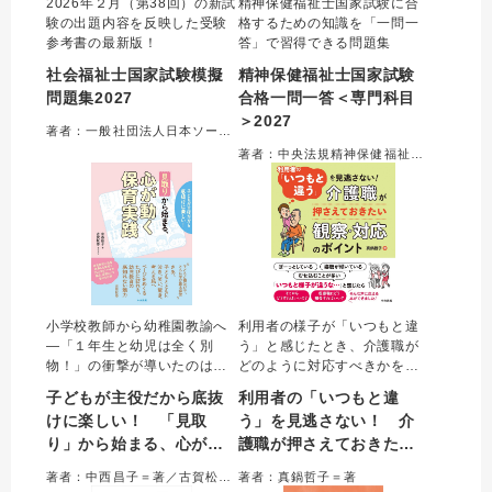
2026年２月（第38回）の新試
精神保健福祉士国家試験に合
験の出題内容を反映した受験
格するための知識を「一問一
参考書の最新版！
答」で習得できる問題集
社会福祉士国家試験模擬
精神保健福祉士国家試験
問題集2027
合格一問一答＜専門科目
＞2027
著者：一般社団法人日本ソーシャルワーク教育学校連盟＝監修
著者：中央法規精神保健福祉士受験対策研究会
小学校教師から幼稚園教諭へ
利用者の様子が「いつもと違
―「１年生と幼児は全く別
う」と感じたとき、介護職が
物！」の衝撃が導いたのは、
どのように対応すべきかを簡
「教える」から「子どもと横
潔にまとめた本。観察するポ
子どもが主役だから底抜
利用者の「いつもと違
並びでともに学ぶ」への大転
イント、原因と考えられる病
けに楽しい！ 「見取
う」を見逃さない！ 介
換。幼児の溢れる生命力と好
気や状態、介護職としての対
り」から始まる、心が動
護職が押さえておきたい
奇心に真正面から向き合う現
応、医療職に報告すること、
場から綴られる保育の奥深
具体的な報告例を示す。
く保育実践
観察・対応のポイント
著者：中西昌子＝著／古賀松香＝サポーター
著者：真鍋哲子＝著
さ。あなたの「保育のまなざ