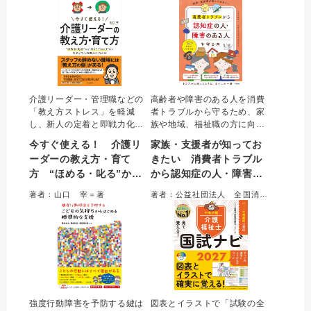
し」をアップデートする。
介護リーダー・管理職などの
高齢者や障害のある人を消費
「教え方ストレス」を軽減
者トラブルから守るため、家
し、新人の定着と即戦力化を
族や地域、福祉職の方に向け
実現するための人材育成実践
たガイドブック。被害のサイ
今すぐ使える！ 介護リ
家族・支援者が知ってお
ガイド。心理学と教育理論に
ンへの「気づき」や、心に寄
ーダーの教え方・育て
きたい 消費者トラブル
もとづいた具体的な「教え方
り添う「声かけ」、専門機関
方 “ほめる・叱る”か
から認知症の人・障害の
の型」を提示し、指導者が
への「つなぎ」かたを、具体
「報われる努力」に集中でき
的な事例とともにわかりやす
ら“ＯＪＴ・１ｏｎ１”ま
ある人を守る本
著者：山口 宰＝著
著者：公益社団法人 全国消費生活相談員協会＝著
る、明日から使えるノウハウ
く解説した。
でスタッフへの声かけ〇
を網羅した一冊。
と×
強度行動障害を予防する鍵は
図表とイラストで「試験の全