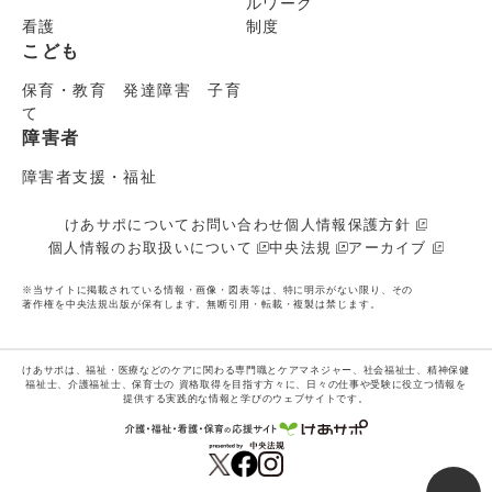
ルワーク
看護
制度
こども
保育・教育 発達障害 子育
て
障害者
障害者支援・福祉
けあサポについて
お問い合わせ
個人情報保護方針
個人情報のお取扱いについて
中央法規
アーカイブ
※当サイトに掲載されている情報・画像・図表等は、特に明示がない限り、その
著作権を中央法規出版が保有します。無断引用・転載・複製は禁じます。
けあサポは、福祉・医療などのケアに関わる専門職とケアマネジャー、社会福祉士、精神保健
福祉士、介護福祉士、保育士の
資格取得を目指す方々に、日々の仕事や受験に役立つ情報を
提供する実践的な情報と学びのウェブサイトです。