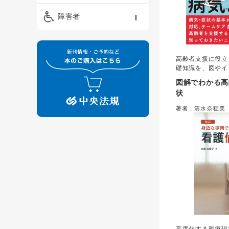
精神保健福祉士
ケアマネジメント・ソ
保育・教育／発達障害
障害者
ーシャルワーク
／子育て
介護福祉士
看護
障害者支援・福祉
保育士
高齢者支援に役立
制度
礎知識を、図やイ
わかりやすく解説
図解でわかる高
する高齢者の体調
状
の観察やケアのポ
携まで網羅的にま
著者：清水奈穂美
ケアマネジャーな
め、介護・看護学