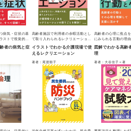
つ病気・症状の基
高齢者施設で利用者の余暇活動とし
高齢者の心理に焦点
ラストで視覚的に
て取り入れられるレクリエーション
にみられる言動の理
した一冊。日頃接
について、その企画・実施にあたり
図やイラストを用い
齢者の病気と症
イラストでわかる介護現場で使
図解でわかる高齢
変化に気づくため
苦手意識をもつ介護職は多く存在す
説。高齢者そのもの
えるレクリエーション
理
イント、多職種連
る。本書はこのような介護職に向
く、心理という内面
とめた。介護職や
け、レクリエーションに関する“困り
ことで、介護職やケ
著者：尾渡順子
著者：大谷佳子＝著
どの専門職をはじ
ごと”を解決するための考え方、実際
どの専門職が高齢者
生にもお勧め。
に活用できるプログラムを提案。
かかわりができるよ