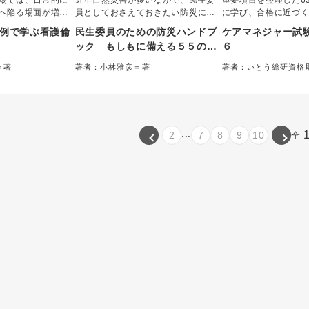
場では、日常的に
近年自然災害が多いなかで、民生委
重要項目を整理した6
へ陥る場面が増え
員としておさえておきたい防災に関
に学び、合格に近づ
何かおかしい、こ
する知識や災害時の対応方法などを
例で学ぶ看護倫
民生委員のための防災ハンドブ
ケアマネジャー試
思い悩む看護師や
５５の問いをもとに解説する。防災
ック もしもに備える５５のＱ
６
な考え方・行動を
や災害時の取り組み、災害時に特に
＆Ａ
。 患者の高齢化や
配慮を必要とする人への支援などに
＝著
著者：小林雅彦＝著
著者：いとう総研資格
伴う法的・倫理的
ついて正しく理解し、もしもに備え
ー＝編集
訂版。
る一冊。
...
2
7
8
9
10
全