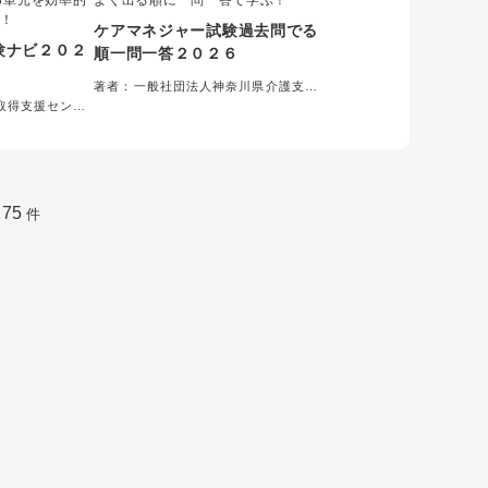
3単元を効率的
よく出る順に一問一答で学ぶ！
く！
ケアマネジャー試験過去問でる
験ナビ２０２
順一問一答２０２６
著者：一般社団法人神奈川県介護支援
専門員協会＝編集
取得支援センタ
175
件