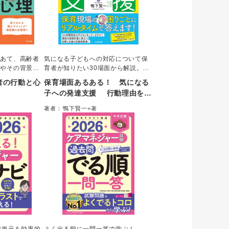
をあて、高齢者
気になる子どもへの対応について保
由やその背景を
育者が知りたい30場面から解説。う
て視覚的に解
まくいかない原因は、発達に関する
者の行動と心
保育場面あるある！ 気になる
の理解だけでな
知識や背景への理解不足からくる間
子への発達支援 行動理由をつ
の部分が見える
違った目標設定にある。本書では、
かんで支援を劇的に変える
アマネジャーな
目標設定を見直して、それに応じた
著者：鴨下賢一=著
本人を理解した
支援を場面ごとに詳細解説。個別支
うになる一冊。
援計画で使える記載例も掲載する。