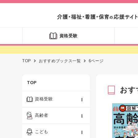
資格受験
TOP
おすすめブックス一覧
6ページ
TOP
おす
資格受験
ケアマネジャー
高齢者
社会福祉士
認知症ケア・介護技術
こども