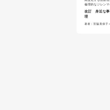
高度化する医療現
倫理的なジレンマ
ている。本書は「
改訂 身近な事
れでいいのか」と
理
看護学生に倫理的
教えてくれる一冊
著者：宮脇美保子
医療技術の進歩に
変化に対応した改