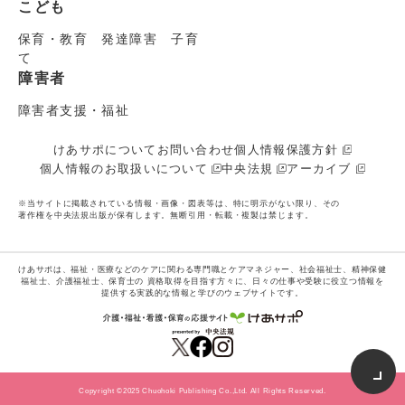
こども
保育・教育 発達障害 子育
て
障害者
障害者支援・福祉
けあサポについて
お問い合わせ
個人情報保護方針
個人情報のお取扱いについて
中央法規
アーカイブ
※当サイトに掲載されている情報・画像・図表等は、特に明示がない限り、その
著作権を中央法規出版が保有します。無断引用・転載・複製は禁じます。
けあサポは、福祉・医療などのケアに関わる専門職とケアマネジャー、社会福祉士、精神保健
福祉士、介護福祉士、保育士の
資格取得を目指す方々に、日々の仕事や受験に役立つ情報を
提供する実践的な情報と学びのウェブサイトです。
Copyright ©2025 Chuohoki Publishing Co.,Ltd. All Rights Reserved.