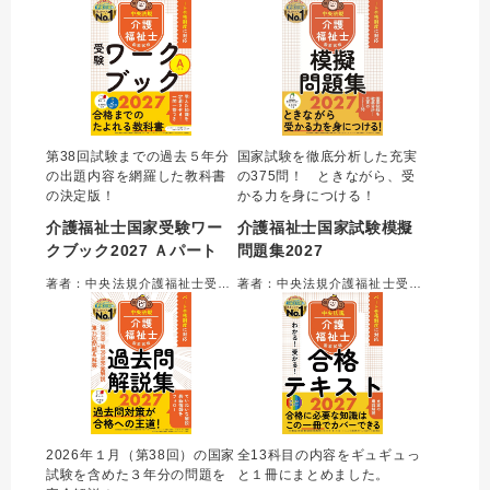
第38回試験までの過去５年分
国家試験を徹底分析した充実
の出題内容を網羅した教科書
の375問！ ときながら、受
の決定版！
かる力を身につける！
介護福祉士国家受験ワー
介護福祉士国家試験模擬
クブック2027 Ａパート
問題集2027
著者：中央法規介護福祉士受験対策研究会＝編集
著者：中央法規介護福祉士受験対策研究会＝編集
2026年１月（第38回）の国家
全13科目の内容をギュギュっ
試験を含めた３年分の問題を
と１冊にまとめました。