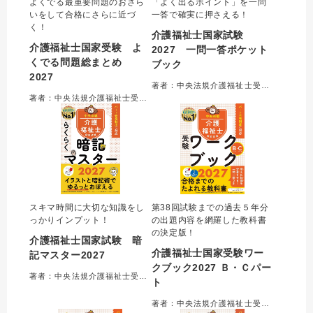
よくでる最重要問題のおさら
「よく出るポイント」を一問
いをして合格にさらに近づ
一答で確実に押さえる！
く！
介護福祉士国家試験
介護福祉士国家受験 よ
2027 一問一答ポケット
くでる問題総まとめ
ブック
2027
著者：中央法規介護福祉士受験対策研究会＝編集
著者：中央法規介護福祉士受験対策研究会＝編集
スキマ時間に大切な知識をし
第38回試験までの過去５年分
っかりインプット！
の出題内容を網羅した教科書
の決定版！
介護福祉士国家試験 暗
介護福祉士国家受験ワー
記マスター2027
クブック2027 Ｂ・Ｃパー
著者：中央法規介護福祉士受験対策研究会＝編集
ト
著者：中央法規介護福祉士受験対策研究会＝編集