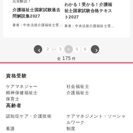
完全解説！
わかる！受かる！介護福
介護福祉士国家試験過去
祉士国家試験合格テキス
問解説集2027
ト2027
著者：中央法規介護福祉士受験対策研究会＝編集
著者：中央法規介護福祉士受験対策研究会＝編集
...
2
3
5
6
4
175
全
件
資格受験
ケアマネジャー
社会福祉士
精神保健福祉士
介護福祉士
保育士
高齢者
認知症ケア・介護技術
ケアマネジメント・ソーシャ
ルワーク
看護
制度