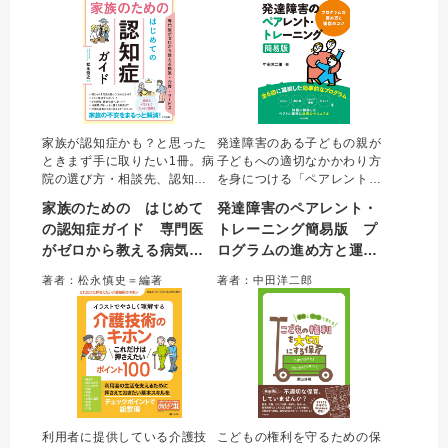
冊。
＆Aで収載した。
家族が認知症かも？と思った
発達障害のある子どもの親が
ときまず手に取りたい1冊。病
子どもへの適切なかかわり方
院の選び方・相談先、認知症
を身につける「ペアレント・
の種類・症状、本人へのかか
トレーニング」を、効率的に
家族のための はじめて
発達障害のペアレント・
わり方、介護保険サービスの
実践するためのマニュアル。
の認知症ガイド 専門医
トレーニング簡易版 プ
種類・使い方、活用できる制
通常全10回のプログラムを全
がゼロから教える病気・
ログラムの進め方と運営
度、死亡後の手続きまでフル
6回に凝縮し、ADHDだけでな
カラーで整理。家族支援に強
くASDの子どもにも効果的な
介護・サービス
のコツ
著者：松永慎史＝編著
著者：中田洋二郎
い認知症専門医が対話形式で
内容へと改良。詳細な進め方
やさしく解説する。
と運営のコツがわかる。
利用者に提供している介護技
こどもの権利を守るための保