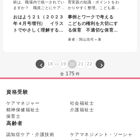
術は、職場内で統一されてい
育実践の知識・ポイントをわ
ますか？ 職員ごとにケア方
かりやすく整理。こども基本
法が異なると、利用者は混乱
法など、保育現場で役立つ法
おはよう２１（２０２３
事例とワークで考える
し不安に感じることもありま
令をやさしく解説し、「給
年４月号増刊） イラス
こどもの権利を大切にす
す。本増刊号では、職場全体
食」「午睡」「トイレ」など
トでやさしく理解する介
る保育 不適切な保育等
で質の向上を図るために、さ
の身近な場面を通して、こど
まざまな身体介護別に、押さ
もの権利を侵さないための個
護技術のキホン これだ
を予防・解決する園づく
著者：関山浩司＝著
えておくべき重要点をチェッ
人・園としての取り組みを具
けは押さえたいポイント
り
クポイントで示します。
体的に学べる。
１００
...
18
19
21
22
20
175
全
件
資格受験
ケアマネジャー
社会福祉士
精神保健福祉士
介護福祉士
保育士
高齢者
認知症ケア・介護技術
ケアマネジメント・ソーシャ