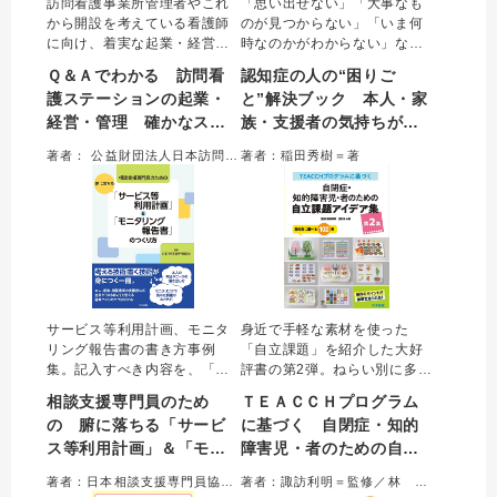
訪問看護事業所管理者やこれ
「思い出せない」「大事なも
から開設を考えている看護師
のが見つからない」「いま何
に向け、着実な起業・経営の
時なのかがわからない」な
ための視点をわかりやすく伝
ど、認知症の人が感じる９０
Ｑ＆Ａでわかる 訪問看
認知症の人の“困りご
授。起業時の準備やタイムス
の“困りごと”を解決するヒント
護ステーションの起業・
と”解決ブック 本人・家
ケジュール、マーケティン
を紹介する。本人は生活のど
経営・管理 確かなスタ
族・支援者の気持ちがラ
グ、人材確保・育成、労務管
んな部分に困難さを感じ、そ
理、さらに開設後に陥りがち
れにどう対応すればよいかが
ートと着実なマネジメン
クになる９０のヒント
著者： 公益財団法人日本訪問看護財団＝編集／平原優美、藤野泰平、柳澤優子、加藤 希＝著
著者：稲田秀樹＝著
な悩みまで、QA形式で具体的
わかる。本人、家族、支援者
トで成果を出そう
に解説した。
の心を軽くする一冊。
サービス等利用計画、モニタ
身近で手軽な素材を使った
リング報告書の書き方事例
「自立課題」を紹介した大好
集。記入すべき内容を、「良
評書の第2弾。ねらい別に多数
い例」「悪い例」を対比しな
の課題を掲載し、個別性に応
相談支援専門員のため
ＴＥＡＣＣＨプログラム
がら、多様な事例を通じわか
じたかかわりができる。ま
の 腑に落ちる「サービ
に基づく 自閉症・知的
りやすく解説した。加算取得
た、シューボックス、ファイ
ス等利用計画」＆「モニ
障害児・者のための自立
の考え方を含め、よりよい支
ル、マグネットの課題タイプ
援を実現するための相談支援
ごとに作り方動画をWEBに掲
タリング報告書」のつく
課題アイデア集 第２集
著者：日本相談支援専門員協会＝編集
著者：諏訪利明＝監修／林 大輔＝著
のプロセス全体を学べる一
載。現場でよくある疑問もQ
り方
目的別に選べる１０２例