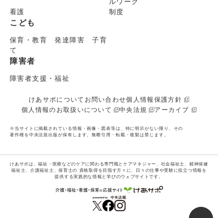
ルワーク
看護
制度
こども
保育・教育 発達障害 子育
て
障害者
障害者支援・福祉
けあサポについて
お問い合わせ
個人情報保護方針
個人情報のお取扱いについて
中央法規
アーカイブ
※当サイトに掲載されている情報・画像・図表等は、特に明示がない限り、その
著作権を中央法規出版が保有します。無断引用・転載・複製は禁じます。
けあサポは、福祉・医療などのケアに関わる専門職とケアマネジャー、社会福祉士、精神保健
福祉士、介護福祉士、保育士の
資格取得を目指す方々に、日々の仕事や受験に役立つ情報を
提供する実践的な情報と学びのウェブサイトです。