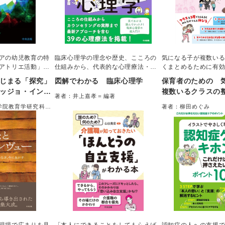
アの幼児教育の特
臨床心理学の理念や歴史、こころの
気になる子が複数い
アトリエ活動」に
仕組みから、代表的な心理療法・ア
くまとめるために有
解説した初めての
プローチ、臨床心理学の支援対象、
支援システム」の考
じまる「探究」
図解でわかる 臨床心理学
保育者のための 
の実践を通して、
臨床心理学の活躍する場まで、臨床
解説した。保育所等
ッジョ・インス
複数いるクラスの
実践するためのポ
心理学を学ぶ人・カウンセリングを
行う著者が、現場で
著者：井上嘉孝＝編著
教育
的なかかわりで子
。年齢別のアトリ
実践する人が知っておきたい100項
るクラス運営の工夫
学院教育学研究科附
著者：柳田めぐみ
インなど、豊富な
目をまとめました！
真で紹介。個別支援
ち着く・まとまる
策学センター＝監修
した。
としての対応なども
純佳、渋谷保育園＝