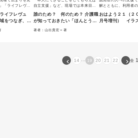
現場で広まりを見
「本人にできることをしてもらえば
認知症の人への支援
」「ライフレヴュ
自立支援」など、現場では本来目指
解とともに、利用者
践の質を担保する
すべき「自立支援」が思い込みで誤
と「今」を知り、そ
ライフレヴュ
誰のため？ 何のため？ 介護職
おはよう２１（２
40年にわたり、日
解されたり、介護職の都合で曲解さ
を行うことが大切で
域をつなぎ、今
が知っておきたい「ほんとうの
月号増刊） イラ
の実践や研究を牽
れるケースが多い。マンガや事例を
る、②その人を知る
自立支援」がわかる本
く理解する認知症
、実施の目的や意
通し「思い込み自立支援」から「本
トに基づく支援を行
著
著者：山出貴宏＝著
果評価、倫理的配
来の自立支援」へと見直すための具
ステップで、認知症
ン これだけは押
的に解説する。
体的な対応とヒントを解説。
かりやすく解説しま
ント１００
...
14
20
21
22
19
全