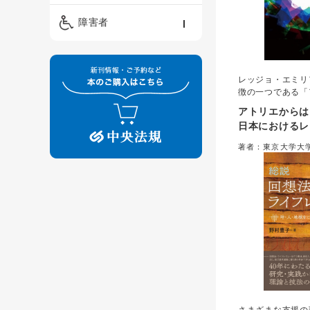
精神保健福祉士
ケアマネジメント・ソ
保育・教育／発達障害
障害者
ーシャルワーク
／子育て
介護福祉士
看護
障害者支援・福祉
保育士
レッジョ・エミリ
制度
徴の一つである「
ついて、具体的に
アトリエからは
書。渋谷保育園で
日本におけるレ
日本の保育現場で
パイアの乳幼児
イントを紹介する
著者：東京大学大
エ活動や環境デザ
属発達保育実践政
写真で内容を整理
／浅井幸子、津田
編著