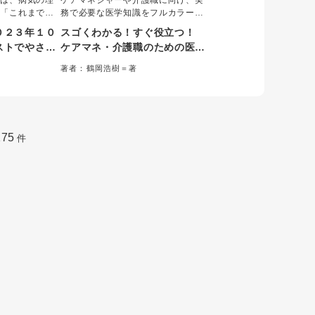
では、病気の理
ケアマネジャーや介護職に向け、実
の「これまで」
務で必要な医学知識をフルカラーで
れに応じたケア
解説。高齢者に多い病気について、
０２３年１０
スゴくわかる！すぐ役立つ！
す。①病気を知
症状や病気の原因・特徴、症状の進
ストでやさし
ケアマネ・介護職のための医学
、③アセスメン
行、薬の種類や副作用等を図やイラ
ケアのキホ
知識ガイド
うという３つの
ストでわかりやすく整理した。医療
著者：鶴岡浩樹＝著
ケアの基本をわ
さえたいポイ
職への伝え方は会話例を示したうえ
す。
で上手に伝えるためのコツを伝授。
175
件