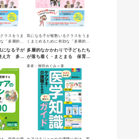
るクラスをうま
気になる子が複数いるクラスをうま
効な「多層的な
くまとめるために有効な「多層的な
え方をやさしく
支援システム」の考え方をやさしく
気になる子が
多層的なかかわりで子どもたち
への巡回訪問を
解説した。保育所等への巡回訪問を
整え方 多層
が落ち着く・まとまる 保育者
すぐに実践でき
行う著者が、現場ですぐに実践でき
どもたちが落
のための 気になる子が複数いる
をイラスト・写
るクラス運営の工夫をイラスト・写
著者：柳田めぐみ＝著
のポイントや園
真で紹介。個別支援のポイントや園
クラスの整え方
よくわかる。
としての対応などもよくわかる。