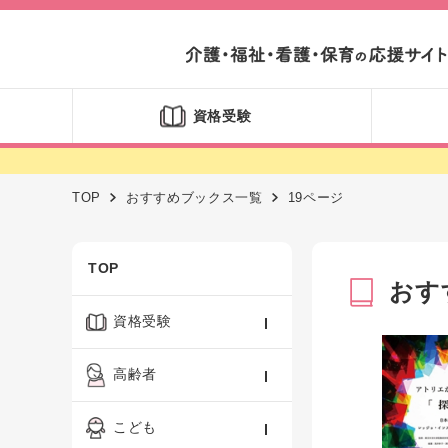
資格受験
TOP
おすすめブックス一覧
19ページ
TOP
おす
資格受験
ケアマネジャー
高齢者
社会福祉士
認知症ケア・介護技術
こども