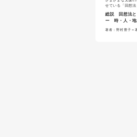
さまざまな支援の
せている「回想法
ー」について、実
総説 回想法と
ための理論書。約
ー 時・人・地
本における当分野
に生かす
引してきた著者が
著者：野村豊子＝
義、実施方法、効
慮等について網羅