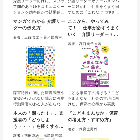
介護リーダー向けに、スタッ
介護リーダーがチームメンバ
フ間のあらゆるコミュニケー
ーに好かれ、仕事をうまく回
ションを効率的かつ効果的に
すために「これだけは押さえ
する技術を解説。短時間で効
ておくべき必要なスキル」を
マンガでわかる 介護リー
ここから、やってみ
率よく行う「申し送り」、相
７つに絞り、勘所を５ステッ
ダーの伝え方
て！ 仕事が必ずうまく
手に納得して動いてもらえる
プで解説。後半は、読むと元
いく 介護リーダー７つ
「指示出し」、本音で話して
気になる高口節で、35個のお
著者：三好貴之＝著／國廣幸亜＝マンガ
もらえる「面談」などの手法
悩みに答える。新任からベテ
の勘所
著者：髙口光子＝著
について、マンガを読むだけ
ラン介護リーダーにも役立つ
でも理解できる。
決定版。
障害特性に適した環境調整や
こども家庭庁の掲げる「こど
支援が行われない場合に強度
もまんなか」社会の実現に向
行動障害のある人があらわす
けた、保育の心得から実践に
行動やこだわりは様々であ
あたっての具体的なヒントな
本人の「困った！」、支
『こどもまんなか」保育
り、支援者の対応力が重要で
ど、現場で迷ったとき、悩ん
援者の「どうしよ
の考え方・すすめ方』
ある。本書では24人の実践か
だときに役に立つ視点が満
う・・・」を軽くする
ら、本人との向き合い方、権
載。こどもまんなか保育の実
著者：保育士野郎
利擁護の視点、チーム支援な
現への道を、新進気鋭の保育
強度行動障害のある人を
著者：西田武志、福島龍三郎＝編著
どのヒントやアイデアをわか
者・保育士野郎が提案する。
支えるヒントとアイデア