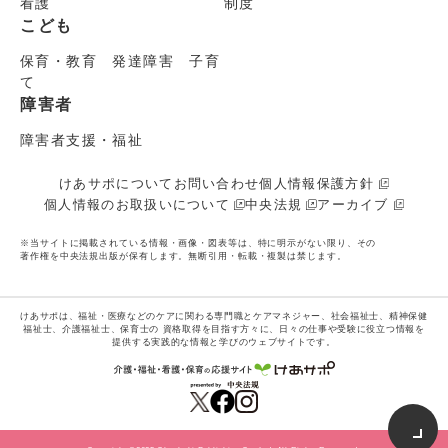
看護
制度
こども
保育・教育 発達障害 子育
て
障害者
障害者支援・福祉
けあサポについて
お問い合わせ
個人情報保護方針
個人情報のお取扱いについて
中央法規
アーカイブ
※当サイトに掲載されている情報・画像・図表等は、特に明示がない限り、その
著作権を中央法規出版が保有します。無断引用・転載・複製は禁じます。
けあサポは、福祉・医療などのケアに関わる専門職とケアマネジャー、社会福祉士、精神保健
福祉士、介護福祉士、保育士の
資格取得を目指す方々に、日々の仕事や受験に役立つ情報を
提供する実践的な情報と学びのウェブサイトです。