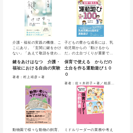
りやすく解説する。
介護・福祉の実践の機微、こ
子どもの豊かな成長には、乳
こにあり。「玄関に鍵をかけ
幼児期からの「動けるから
ない」「あえて敬語を使わな
だ」の土台づくりが重要であ
い」……それは、人が人であ
る。本書では、保育現場で行
鍵をあけはなつ 介護・
保育で使える からだの
るための基本をしなやかに守
われている運動遊びにひと工
福祉における自由の実験
土台を作る運動遊び１０
ろうとする支援の形。ふつう
夫を加えた、身体機能を向上
０
の生活、ありふれた日々をサ
させる１００の遊びを紹介。
著者：村上靖彦＝著
ポートする種々の工夫と気づ
子どもの発達や観察ポイント
著者：佐々木祥子＝著／柏原成年＝協力
かいを、支援者9人の語りから
なども解説し、遊びを通した
豊かに拾い上げる。
身体づくりを提案する。
動物園で様々な動物の飼育、
ミドルリーダーの業務や考え