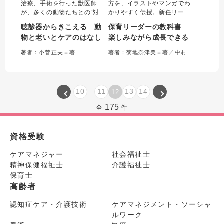
治療、手術を行った獣医師
方を、イラストやマンガでわ
が、多くの動物たちとの“対
かりやすく伝授。新任リーダ
話”を通じて、野生動物の生き
ー・絢夏のストーリーを通
聴診器からきこえる 動
保育リーダーの教科書
る意味や群れの中での生きが
じ、新人育成から保育実践、
物と老いとケアのはなし
楽しみながら成長できる
い、老いていく動物のQOL、
保護者対応、行事の進め方ま
動物園における動物福祉のあ
で、さまざまな場面でリーダ
著者：小菅正夫＝著
著者：菊地奈津美＝著／中村章啓＝協力／シロシオ＝漫画
り方、そして超高齢化する人
ーがぶつかる壁や困りごとを
間社会や動物同士のケアにま
解決する。リーダー業務に悩
で思いを馳せた一冊。
む保育者のための一冊。
...
10
11
13
14
12
175
全
件
資格受験
ケアマネジャー
社会福祉士
精神保健福祉士
介護福祉士
保育士
高齢者
認知症ケア・介護技術
ケアマネジメント・ソーシャ
ルワーク