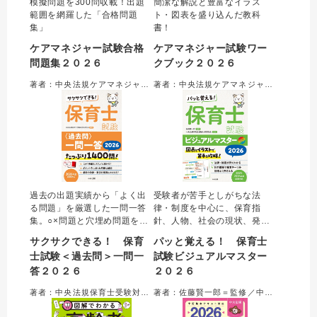
模擬問題を300問収載！出題
簡潔な解説と豊富なイラス
範囲を網羅した「合格問題
ト・図表を盛り込んだ教科
集」
書！
ケアマネジャー試験合格
ケアマネジャー試験ワー
問題集２０２６
クブック２０２６
著者：中央法規ケアマネジャー受験対策研究会＝編集
著者：中央法規ケアマネジャー受験対策研究会＝編集
過去の出題実績から「よく出
受験者が苦手としがちな法
る問題」を厳選した一問一答
律・制度を中心に、保育指
集。○×問題と穴埋め問題を合
針、人物、社会の現状、発
わせて約１４００問収載。○×
達、健康、表現など、保育士
サクサクできる！ 保育
パッと覚える！ 保育士
を判断するためのポイントに
試験でよく問われるテーマを
士試験＜過去問＞一問一
試験ビジュアルマスター
絞った解説で、合格に必要な
科目横断的に解説。効率的に
答２０２６
２０２６
知識を確実に身につけること
重要項目を押さえられる。オ
ができる。最新の制度や統計
ールカラーかつ図表がメイン
著者：中央法規保育士受験対策研究会＝編集
著者：佐藤賢一郎＝監修／中央法規保育士受験対策研究会＝編集
数値にアップデート。便利な
の内容で、難しい知識も「見
赤シート付き。
て覚える」ことができる。