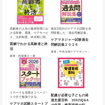
高齢者の人生の最終段階にお
過去5回分のケアマネ試験を全
ける医療、看護、ケアサービ
問収載した「過去問解説集」
ス、法的制度、終末期に関す
ケアマネジャー試験過去
る用語をわかりやすくまとめ
図解でわかる高齢者と終
問解説集２０２６
た初の「終活入門書」。著者
活
が持つ、行政書士・看護師・
著者：中央法規ケアマネジャー受験対策研究会＝編集
介護支援専門員の資格を活か
著者：的場隆之＝著
し、医療・福祉・法務の各分
野を横断した他書にはない包
括的な実践解説が特長。
１テーマを見開き２ページ・
配慮が必要な子どもの発
１０分で勉強できる。
達支援百科 100のQ&A
ケアマネ試験スタートブ
で保育・療育現場の悩み