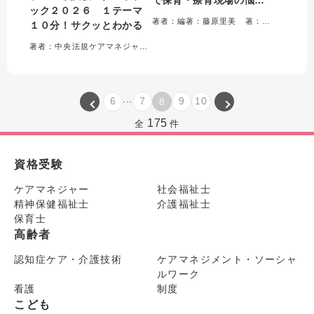
ック２０２６ １テーマ
を解決!
著者：編著：藤原里美 著：三宅浩子・久保田真規子・黒葛真理子
１０分！サクッとわかる
著者：中央法規ケアマネジャー受験対策研究会＝編集
...
6
7
9
10
8
175
全
件
資格受験
ケアマネジャー
社会福祉士
精神保健福祉士
介護福祉士
保育士
高齢者
認知症ケア・介護技術
ケアマネジメント・ソーシャ
ルワーク
看護
制度
こども