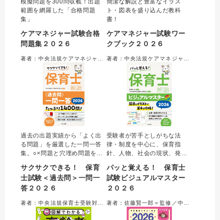
模擬問題を300問収載！出題
簡潔な解説と豊富なイラス
範囲を網羅した「合格問題
ト・図表を盛り込んだ教科
集」
書！
ケアマネジャー試験合格
ケアマネジャー試験ワー
問題集２０２６
クブック２０２６
著者：中央法規ケアマネジャー受験対策研究会＝編集
著者：中央法規ケアマネジャー受験対策研究会＝編集
過去の出題実績から「よく出
受験者が苦手としがちな法
る問題」を厳選した一問一答
律・制度を中心に、保育指
集。○×問題と穴埋め問題を合
針、人物、社会の現状、発
わせて約１４００問収載。○×
達、健康、表現など、保育士
サクサクできる！ 保育
パッと覚える！ 保育士
を判断するためのポイントに
試験でよく問われるテーマを
士試験＜過去問＞一問一
試験ビジュアルマスター
絞った解説で、合格に必要な
科目横断的に解説。効率的に
答２０２６
２０２６
知識を確実に身につけること
重要項目を押さえられる。オ
ができる。最新の制度や統計
ールカラーかつ図表がメイン
著者：中央法規保育士受験対策研究会＝編集
著者：佐藤賢一郎＝監修／中央法規保育士受験対策研究会＝編集
数値にアップデート。便利な
の内容で、難しい知識も「見
赤シート付き。
て覚える」ことができる。