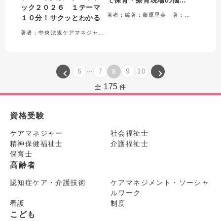
ック２０２６ １テーマ
を解決!
著者：編著：藤原里美 著：三宅浩子・久保田真規子・黒葛真理子
１０分！サクッとわかる
著者：中央法規ケアマネジャー受験対策研究会＝編集
...
6
7
9
10
8
175
全
件
資格受験
ケアマネジャー
社会福祉士
精神保健福祉士
介護福祉士
保育士
高齢者
認知症ケア・介護技術
ケアマネジメント・ソーシャ
ルワーク
看護
制度
こども