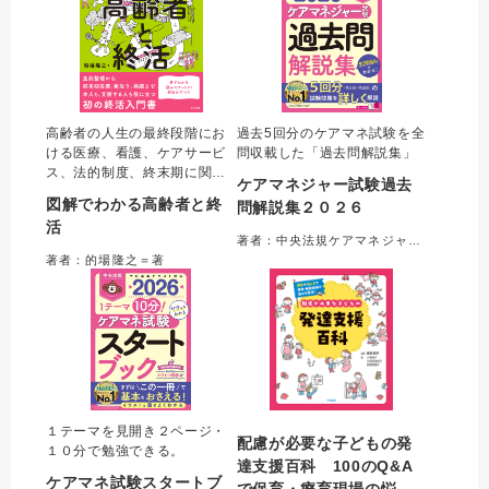
高齢者の人生の最終段階にお
過去5回分のケアマネ試験を全
ける医療、看護、ケアサービ
問収載した「過去問解説集」
ス、法的制度、終末期に関す
ケアマネジャー試験過去
る用語をわかりやすくまとめ
図解でわかる高齢者と終
問解説集２０２６
た初の「終活入門書」。著者
活
が持つ、行政書士・看護師・
著者：中央法規ケアマネジャー受験対策研究会＝編集
介護支援専門員の資格を活か
著者：的場隆之＝著
し、医療・福祉・法務の各分
野を横断した他書にはない包
括的な実践解説が特長。
１テーマを見開き２ページ・
配慮が必要な子どもの発
１０分で勉強できる。
達支援百科 100のQ&A
ケアマネ試験スタートブ
で保育・療育現場の悩み