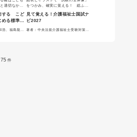
する鍵はこども
図表とイラストで「試験の全体像」
解と適切なかか
をつかみ、確実に覚える！ 総ふり
福祉・教育現場
がな付き。
防する こど
見て覚える！介護福祉士国試ナ
せない知識や対
じめる標準的
ビ2027
を交えて解説。
り添い、生きづ
和浩、福島龍三
著者：中央法規介護福祉士受験対策研
必読の一冊で
究会＝編集
175
件