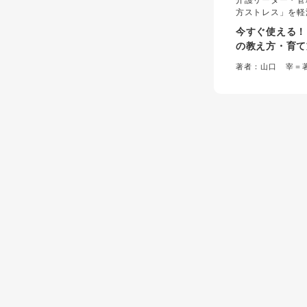
介護リーダー・管
方ストレス」を軽
と即戦力化を実現
今すぐ使える！
成実践ガイド。心
の教え方・育て
もとづいた具体的
叱る”から“Ｏ
を提示し、指導者
著者：山口 宰＝
力」に集中できる
１”までスタッ
ノウハウを網羅し
と×