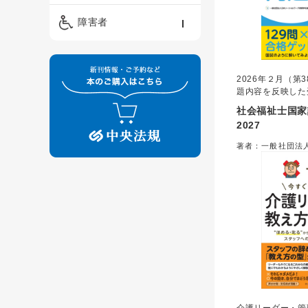
精神保健福祉士
ケアマネジメント・ソ
保育・教育／発達障害
障害者
ーシャルワーク
／子育て
介護福祉士
看護
障害者支援・福祉
保育士
2026年２月（第
制度
題内容を反映した
版！
社会福祉士国家
2027
著者：一般社団法
ーク教育学校連盟