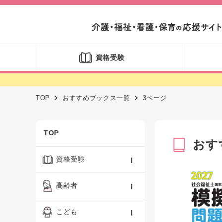
資格受験
TOP
おすすめブックス一覧
3ページ
TOP
おす
資格受験
ケアマネジャー
高齢者
社会福祉士
認知症ケア・介護技術
こども