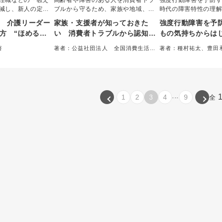
理職などの「教え
高齢者や障害のある人を消費者トラ
強度行動障害を予防
減し、新人の定着
ブルから守るため、家族や地域、福
時代の障害特性の理
するための人材育
祉職の方に向けたガイドブック。被
わりにある。本書は
 介護リーダー
家族・支援者が知っておきた
強度行動障害を予
理学と教育理論に
害のサインへの「気づき」や、心に
や家庭で実践に欠か
方 “ほめる・
い 消費者トラブルから認知症
もの気持ちからは
な「教え方の型」
寄り添う「声かけ」、専門機関への
応方法をエピソード
ＪＴ・１ｏｎ
の人・障害のある人を守る本
な支援
が「報われる努
「つなぎ」かたを、具体的な事例と
こどもの気持ちに寄
著
著者：公益社団法人 全国消費生活相
著者：種村祐太、豊田
、明日から使える
フへの声かけ〇
ともにわかりやすく解説した。
らさを安心に変える
談員協会＝著
郎＝編著
た一冊。
す。
...
1
2
4
9
3
全