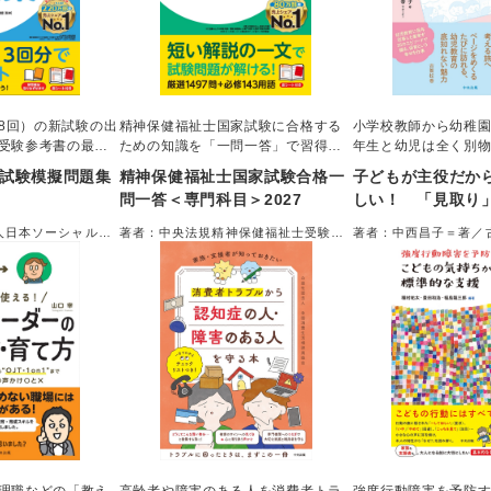
38回）の新試験の出
精神保健福祉士国家試験に合格する
小学校教師から幼稚
受験参考書の最新
ための知識を「一問一答」で習得で
年生と幼児は全く別
きる問題集
導いたのは、「教え
試験模擬問題集
精神保健福祉士国家試験合格一
子どもが主役だか
もと横並びでともに
問一答＜専門科目＞2027
しい！ 「見取り
換。幼児の溢れる生
る、心が動く保育
真正面から向き合う
人日本ソーシャルワ
著者：中央法規精神保健福祉士受験対
著者：中西昌子＝著／
る保育の奥深さ。あ
＝監修
策研究会
ーター
まなざし」をアップ