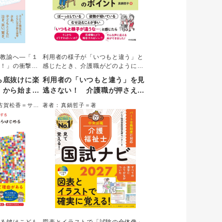
園教諭へ―「１
利用者の様子が「いつもと違う」と
物！」の衝撃が
感じたとき、介護職がどのように対
る」から「子ど
応すべきかを簡潔にまとめた本。観
ら底抜けに楽
利用者の「いつもと違う」を見
学ぶ」への大転
察するポイント、原因と考えられる
」から始ま
逃さない！ 介護職が押さえて
命力と好奇心に
病気や状態、介護職としての対応、
実践
おきたい観察・対応のポイント
現場から綴られ
医療職に報告すること、具体的な報
古賀松香＝サポ
著者：真鍋哲子＝著
なたの「保育の
告例を示す。
デートする。