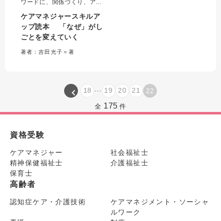
ワードに、関係づくり、アセ
スメント、ケアプラン作成
ケアマネジャースキルア
等、日常業務の意味を掘り下
ップ読本 「なぜ」がし
げ、仕事の本質をわかりやす
ごとを変えていく
く説明。インテーク～モニタ
リングまでの面接逐語録と詳
著者：吉田光子＝著
細な解説から具体的なスキル
を学ぶことができる一冊。
...
18
19
20
21
22
175
全
件
資格受験
ケアマネジャー
社会福祉士
精神保健福祉士
介護福祉士
保育士
高齢者
認知症ケア・介護技術
ケアマネジメント・ソーシャ
ルワーク