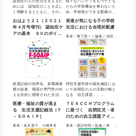
認知症の人の生活を支えるた
様々なハンディをもつ子ども
めには、認知症のことを正し
たちの学習機会を奪わないた
く理解するとともに、その人
め、学校側ができる配慮の方
の想いや状況に応じてかかわ
法を提案した一冊
おはよう２１（２０２１
発達が気になる子の学校
ることが必要です。
年４月号増刊） 認知症ケ
生活における合理的配慮
本人主体の支援に必要な知識
アの基本 ９０のポイン
とスキルを、コミュニケーシ
著者：鴨下賢一＝編著／池田千紗、荻野圭司、小玉武志、高橋知義、戸塚香代子＝著
ョン、アセスメント、環境整
ト 医学的理解と支援ス
備、看取りケア、チームケア
キルを総まとめ
など幅広い視点から整理しま
す。
経過記録の効率化、多職種連
特別支援学校や福祉施設にお
携の促進、職員の専門性の向
いて自閉症の人の活動の軸と
上を目的に開発された生活支
なる「自立課題」。
援記録法の手引き書。
本書はＴＥＡＣＣＨプログラ
医療・福祉の質が高ま
ＴＥＡＣＣＨプログラム
Ｆ－ＳＯＡＩＰ（焦点、主観
ムに基づいて、身近で手軽な
る 生活支援記録法［Ｆ
に基づく 自閉症児・者
的情報、客観的情報、判断、
素材を使った作り方を紹介。
－ＳＯＡＩＰ］
のための自立課題アイデ
介入・実践、計画）の６つの
さらに、日常生活での活用方
視点の身につけ方、記録の書
法も提案する。
ア集 身近な材料を活かす
著者：嶌末憲子、小嶋章吾
著者：諏訪利明＝監修／林 大輔＝著
き方、実践方法について、よ
数多くのアイデアを紹介する
９５例
くある場面を例に解説する。
ことで、個別性に応じたかか