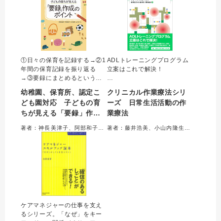
わりを支援する。
①日々の保育を記録する→②1
ADLトレーニングプログラム
年間の保育記録を振り返る
立案はこれで解決！
→③要録にまとめるという３
ステップを丁寧に解説！
日常生活活動（ＡＤＬ）を改
幼稚園、保育所、認定こ
クリニカル作業療法シリ
善するトレーニングをどう実
ども園対応 子どもの育
ーズ 日常生活活動の作
施するかを障害・疾病別に解
ちが見える「要録」作成
業療法
説。
基本動作、身の回り動作（身
のポイント
著者：神長美津子、阿部和子、大方美香、山下文一＝著
著者：藤井浩美、小山内隆生、黒渕永寿＝編集
辺動作）、日常生活関連動
作、社会参加の他、身体・精
神・知的・発達障害まで疾病
ごとに評価の方法・問題点の
上げ方・実施の計画立案の視
点を具体的に示した。
ケアマネジャーの仕事を支え
るシリーズ。「なぜ」をキー