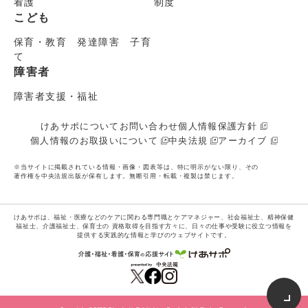
看護
制度
こども
保育・教育 発達障害 子育
て
障害者
障害者支援・福祉
けあサポについて
お問い合わせ
個人情報保護方針
個人情報のお取扱いについて
中央法規
アーカイブ
※当サイトに掲載されている情報・画像・図表等は、特に明示がない限り、その
著作権を中央法規出版が保有します。無断引用・転載・複製は禁じます。
けあサポは、福祉・医療などのケアに関わる専門職とケアマネジャー、社会福祉士、精神保健
福祉士、介護福祉士、保育士の
資格取得を目指す方々に、日々の仕事や受験に役立つ情報を
提供する実践的な情報と学びのウェブサイトです。