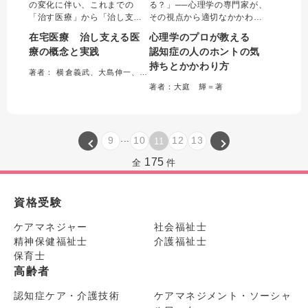
の変化に伴い、これまでの
る？」──心理学の専門家が、
「治す医療」から「治し支え
その視点から適切なかかわり
る医療」へ、医療の概念も変
方を解き明かす！ 「何度も同
在宅医療 治し支える医
心理学のプロが教える
化している。本書は、日本の
じことを尋ねる」「お風呂に
療の概念と実践
認知症の人のホントの気
医療で今後ますます重要とな
入ってくれない」、そんな難
持ちとかかわり方
る在宅医療について、医学生
しい状況ごとに、本人の心に
著者： 横倉義武、大島伸一、辻 哲夫、新田國夫＝監修／蘆野吉和、太田秀樹＝編集
及び在宅医を志す医師を対象
寄り添った対応をわかりやす
著者：大庭 輝＝著
に、その概念やあり方を体系
～くまとめた、認知症ケアの
的かつ詳細に解説する。
実践的な入門書。
...
9
10
12
13
11
175
全
件
資格受験
ケアマネジャー
社会福祉士
精神保健福祉士
介護福祉士
保育士
高齢者
認知症ケア・介護技術
ケアマネジメント・ソーシャ