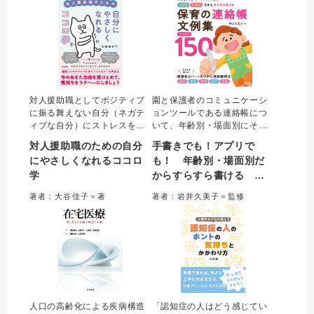
ト付き。
アイデアがわかる。
対人援助職としてポジティブ
園と保護者のコミュニケーシ
に振る舞えない自分（ネガテ
ョンツールである連絡帳につ
ィブな自分）にストレスを感
いて、年齢別・場面別にその
じる人がいる。しかし、大切
まま使える記入例を掲載。子
対人援助職のための自分
手書きでも！アプリで
なのは、ポジティブな振る舞
どもの姿や育ちを伝えるポイ
にやさしくなれるココロ
も！ 年齢別・場面別だ
いではなく、「マインド」で
ントや家庭からの記入に対す
学
からすらすら書ける 保
ある。本書は、ネガティブの
る返信のポイントが示されて
大切さも踏まえながら、ポジ
いるので、連絡帳を通して保
育の連絡帳文例集 たっ
著者：大谷佳子＝著
著者：岩井久美子＝監修
ティブマインドになる方法を
護者との信頼関係を育むこと
ぷり１５０
伝える。
ができる。
人口の高齢化による疾病構造
「認知症の人はどう感じてい