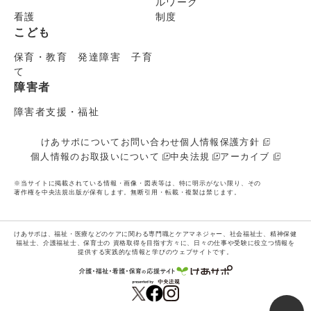
ルワーク
看護
制度
こども
保育・教育 発達障害 子育
て
障害者
障害者支援・福祉
けあサポについて
お問い合わせ
個人情報保護方針
個人情報のお取扱いについて
中央法規
アーカイブ
※当サイトに掲載されている情報・画像・図表等は、特に明示がない限り、その
著作権を中央法規出版が保有します。無断引用・転載・複製は禁じます。
けあサポは、福祉・医療などのケアに関わる専門職とケアマネジャー、社会福祉士、精神保健
福祉士、介護福祉士、保育士の
資格取得を目指す方々に、日々の仕事や受験に役立つ情報を
提供する実践的な情報と学びのウェブサイトです。