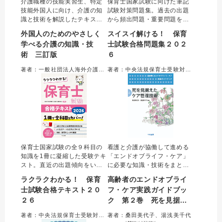
介護職種の技能実習生、特定
保育士国家試験に向けた筆記
技能外国人に向け、介護の知
試験対策問題集。過去の出題
識と技術を解説したテキス
から頻出問題・重要問題を厳
ト。介護の基本、老化の理
選し、選択肢ごとに丁寧に解
外国人のためのやさしく
スイスイ解ける！ 保育
解、生活支援技術など初任者
説。合格に必要な「正解する
学べる介護の知識・技
士試験合格問題集２０２
研修カリキュラムに沿い、イ
力」を確実に身につけること
術 三訂版
６
ラストを多用しわかりやすく
ができる。『合格テキスト』
編集した。訪問介護の内容を
との組み合わせで、より効果
著者：一般社団法人海外介護士育成協議会＝編集／甘利庸子＝編著
著者：中央法規保育士受験対策研究会＝編集
充実させた三訂版。分かち書
的・効率的な学習をサポー
き・漢字へのふりがなつき。
ト。便利な赤シート付き。
保育士国家試験の全９科目の
看護と介護が協働して進める
知識を1冊に凝縮した受験テキ
「エンドオブライフ・ケア」
スト。直近の出題傾向をいち
に必要な知識・技術をまとめ
早く踏まえた内容で、よく出
たシリーズ。本書では、エン
ラクラクわかる！ 保育
高齢者のエンドオブライ
るテーマを効率的に学習でき
ドオブライフ・ケアの質を高
士試験合格テキスト２０
フ・ケア実践ガイドブッ
る。「キーワード」「重要
めていくために欠かせない
２６
ク 第２巻 死を見据え
度」「出題実績」「用語解
「管理」の視点をまとめた。
説」「○×チェック問題」など
現場のスタッフも、よりよい
たケア管理技術
著者：中央法規保育士受験対策研究会＝編集
著者：桑田美代子、湯浅美千代
も豊富に収載。便利な赤シー
ケアを展開するために必要な