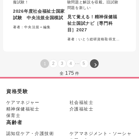
擬試験！
験問題と解説を収載。旧試験
問題を新しい
2026年度社会福祉士国家
見て覚える！精神保健福
試験 中央法規全国模試
祉士国試ナビ［専門科
著者：中央法規＝編集
目］2027
著者：いとう総研資格取得支援センター＝編集
...
2
3
4
5
1
175
全
件
資格受験
ケアマネジャー
社会福祉士
精神保健福祉士
介護福祉士
保育士
高齢者
認知症ケア・介護技術
ケアマネジメント・ソーシャ