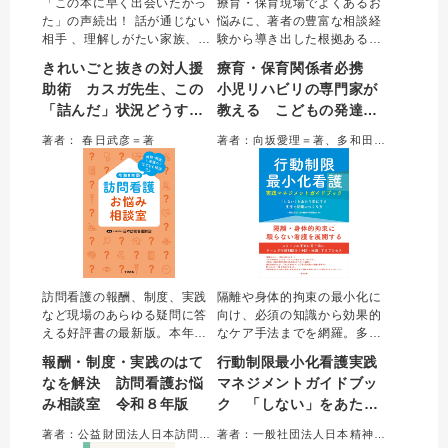
「この本に早く出会いたかっ
療育・保育現場でよくあるお
た」の声続出！ 話が通じない
悩みに、著者の豊富な相談経
相手 、理解しがたい家族、拭
験から導き出した根拠ある支
えない無力感…。精神科医カ
援を提案。「からだ」や「こ
きれいごと抜きの対人援
療育・保育関係者必携
スガ先生とトリイさんの会話
とば」など、5つの発達の困り
助術 カスガ先生、この
小児リハビリの専門家が
で、現場の「詰んだ状況」を
ごとの視点から、年齢に応じ
「詰んだ」状況どうすれ
教える こどもの発達と
解きほぐし、落としどころや
た専門性の高い解決策を解説
自分を守る戦略がわかる。人
した。日常の業務に即取り入
ばいいですか？
支援まるっとガイド
著者： 春日武彦＝著
著者：向坂愛理＝著、多和田 忍＝医学協力
とかかわるすべての専門職に
れられる内容で、専門職のバ
贈る処方箋。
イブルとなる一冊。
訪問看護の報酬、制度、実践
隔離や身体的拘束の最小化に
など現場のあらゆる疑問に答
向け、必須の知識から効果的
える好評書の最新版。本年版
なケア手法までを網羅。多様
は診療報酬改定・介護報酬臨
な実践事例をもとに、「行動
報酬・制度・実践のはて
行動制限最小化看護実践
時改定に対応。ベースアップ
制限に頼らない看護」を現場
なを解決 訪問看護お悩
マネジメントガイドブッ
評価料の引上げや同一建物居
に根づかせるプロセスや組織
み相談室 令和８年版
ク 「しない」をあたり
住者への評価の見直し等の最
マネジメントを詳解する。医
新情報を実務に活かせるよう
療安全と尊厳あるケアを両立
前にする支援と組織のつ
著者：公益財団法人日本訪問看護財団＝編集
著者：一般社団法人日本精神科看護協会＝編集
わかりやすくまとめた。訪問
させるために欠かすことので
くり方