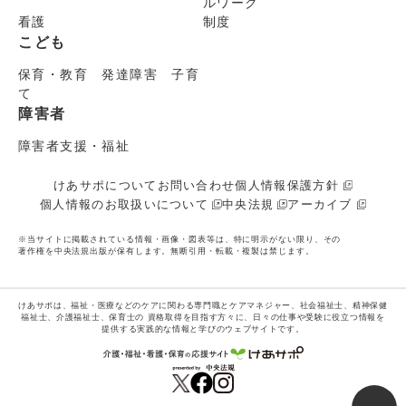
ルワーク
看護
制度
こども
保育・教育 発達障害 子育
て
障害者
障害者支援・福祉
けあサポについて
お問い合わせ
個人情報保護方針
個人情報のお取扱いについて
中央法規
アーカイブ
※当サイトに掲載されている情報・画像・図表等は、特に明示がない限り、その
著作権を中央法規出版が保有します。無断引用・転載・複製は禁じます。
けあサポは、福祉・医療などのケアに関わる専門職とケアマネジャー、社会福祉士、精神保健
福祉士、介護福祉士、保育士の
資格取得を目指す方々に、日々の仕事や受験に役立つ情報を
提供する実践的な情報と学びのウェブサイトです。