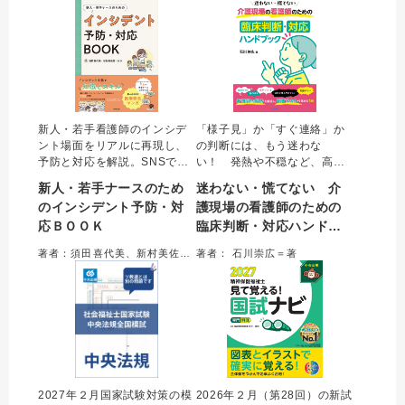
看護に携わる方、必読。
きない一冊。
新人・若手看護師のインシデ
「様子見」か「すぐ連絡」か
ント場面をリアルに再現し、
の判断には、もう迷わな
予防と対応を解説。SNSで人
い！ 発熱や不穏など、高齢
気の現役看護師による「ある
者の「急変サイン」を見逃さ
新人・若手ナースのため
迷わない・慌てない 介
ある」漫画も収録。インシデ
ないためのチェックポイント
のインシデント予防・対
護現場の看護師のための
ントの傾向と対策から報告書
を、経験豊富な介護施設の嘱
応ＢＯＯＫ
臨床判断・対応ハンドブ
の書き方まで網羅しチェック
託医がズバリ解説。気後れし
テストで理解度を確認。新
がちな医師への報告も、「何
ック
著者：須田喜代美、新村美佐香、はや＝著
著者： 石川崇広＝著
人・若手から研修担当者まで
を伝えるべきか」が明確にな
活用できる実践的な一冊。
り自信につながる。
2027年２月国家試験対策の模
2026年２月（第28回）の新試