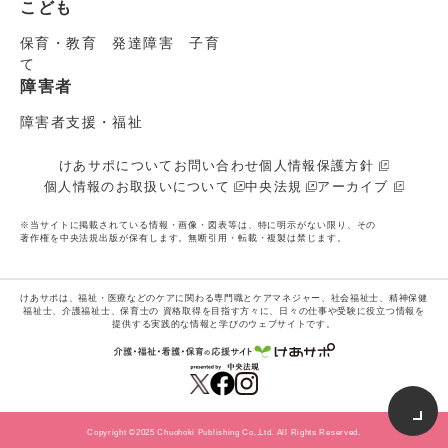
こども
保育・教育 発達障害 子育
て
障害者
障害者支援・福祉
けあサポについて
お問い合わせ
個人情報保護方針
個人情報のお取扱いについて
中央法規
アーカイブ
※当サイトに掲載されている情報・画像・図表等は、特に明示がない限り、その
著作権を中央法規出版が保有します。無断引用・転載・複製は禁じます。
けあサポは、福祉・医療などのケアに関わる専門職とケアマネジャー、社会福祉士、精神保健
福祉士、介護福祉士、保育士の
資格取得を目指す方々に、日々の仕事や受験に役立つ情報を
提供する実践的な情報と学びのウェブサイトです。
Copyright ©2025 Chuohoki Publishing Co.,Ltd. All Rights Reserved.