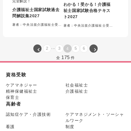
完全解説！
わかる！受かる！介護福
介護福祉士国家試験過去
祉士国家試験合格テキス
問解説集2027
ト2027
著者：中央法規介護福祉士受験対策研究会＝編集
著者：中央法規介護福祉士受験対策研究会＝編集
...
2
3
5
6
4
175
全
件
資格受験
ケアマネジャー
社会福祉士
精神保健福祉士
介護福祉士
保育士
高齢者
認知症ケア・介護技術
ケアマネジメント・ソーシャ
ルワーク
看護
制度