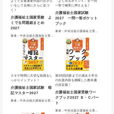
よくでる最重要問題のおさら
「よく出るポイント」を一問
いをして合格にさらに近づ
一答で確実に押さえる！
く！
介護福祉士国家試験
介護福祉士国家受験 よ
2027 一問一答ポケット
くでる問題総まとめ
ブック
2027
著者：中央法規介護福祉士受験対策研究会＝編集
著者：中央法規介護福祉士受験対策研究会＝編集
スキマ時間に大切な知識をし
第38回試験までの過去５年分
っかりインプット！
の出題内容を網羅した教科書
の決定版！
介護福祉士国家試験 暗
介護福祉士国家受験ワー
記マスター2027
クブック2027 Ｂ・Ｃパー
著者：中央法規介護福祉士受験対策研究会＝編集
ト
著者：中央法規介護福祉士受験対策研究会＝編集