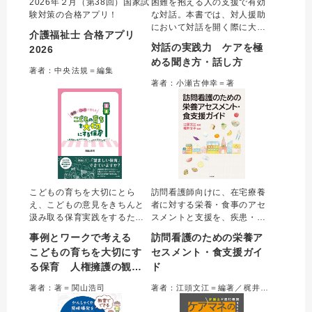
2026年２月（第38回）国家試
困難を抱える人の支援で有効
験対策の合格アプリ！
な対話。本書では、対人援助
において対話を開く際に大切
介護福祉士 合格アプリ
なことを「３つの原則」「５
対話の実践力 ケアを極
2026
つの型」に集約し、事例をも
める聞き方・話し方
ちいて超実践的に解説した。
著者：中央法規＝編集
対話を展開するときのポイン
著者：小瀬古伸幸＝著
トや注意点など、支援現場で
安全に対話を重ねていくため
のエッセンスが満載。
こどもの育ちを大切にとら
訪問看護師向けに、在宅療養
え、こどもの意見をきちんと
者に対する栄養・食事のアセ
汲み取る保育実践をするため
スメントと支援を、疾患・症
の知識・ポイントをわかりや
状別、ステージ別にまとめ
事例とワークで考える
訪問看護のための栄養ア
すく整理。保育現場で役立つ
た。栄養の基礎知識から、支
こどもの育ちを大切にす
セスメント・食支援ガイ
各種ガイドラインを保育場面
援の基本、現場で出会いがち
る保育 人権擁護の観点
ド
の事例を通して理解できるよ
なエピソード、具体的な方
うにし、個人・園としての取
法・手技までを解説。訪問看
から望ましい保育を実現
著者：著＝関山浩司
著者：江頭文江＝編著／梶井文子＝編集
り組みを具体的に学べる。
護師だけでなく看護教育のテ
する園づくり
キストとしても活用できる。