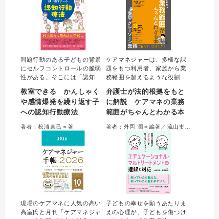
問題行動のある子どもの背景
ケアマネジャーは、多様な課
にセルフコントロールの脆弱
題をもつ利用者、家族から業
性がある。そこには「認知の
務範囲を超えるような役割を
歪み」の存在も。対応策とし
求められることがある。本書
教室できる かんしゃく
弁護士が法的根拠をもと
ては行動を是正し、認知の歪
では、ケアマネジャーが実務
や感情爆発を繰り返す子
に解説 ケアマネの業務
みを修正し、適切な行動の定
のなかで判断に迷ういわゆる
への認知行動療法
範囲がちゃんとわかる本
着を図る認知行動療法のスキ
グレーゾーン業務を取り上
ルが欠かせない。学校の構造
げ、その具体的な対応方法
著者：松浦直己＝著
著者：外岡 潤＝編著／流山市介護支援専門員連絡会＝編集協力
化を活用した教育的認知行動
を、介護問題に強い弁護士が
療法が子どもを変える。
法的根拠に基づき指南する。
現場のケアマネに人気の高い
子どもの幸せを願うあたりま
高室氏と月刊「ケアマネジャ
えの心理が、子どもを傷つけ