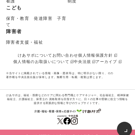
看護
制度
こども
保育・教育 発達障害 子育
て
障害者
障害者支援・福祉
けあサポについて
お問い合わせ
個人情報保護方針
個人情報のお取扱いについて
中央法規
アーカイブ
※当サイトに掲載されている情報・画像・図表等は、特に明示がない限り、その
著作権を中央法規出版が保有します。無断引用・転載・複製は禁じます。
けあサポは、福祉・医療などのケアに関わる専門職とケアマネジャー、社会福祉士、精神保健
福祉士、介護福祉士、保育士の
資格取得を目指す方々に、日々の仕事や受験に役立つ情報を
提供する実践的な情報と学びのウェブサイトです。