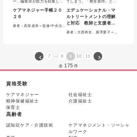
ー」編集部が総力を結集して
てしまう。「教育虐待」とと
つくったケアマネ向け手帳。
もに注目を集めているエデュ
ケアマネジャー手帳２０
エデュケーショナル・マ
書き込みやすくて使いやすい
ケーショナル・マルトリート
２６
ルトリートメントの理解
デザインで時間管理をサポー
メントについて、教師と支援
と対応 教師と支援者が
トする。実務に役立つ資料満
者が正しく理解し、支援する
著者：高室成幸＝監修/中央法規「ケアマネジャー手帳」製作委員会＝編集
載の便利帳（取り外し可能）
ための知識と実践方法をまと
「教育虐待」を防ぐため
著者：大西将史、廣澤愛子＝編著
付き！「できる」ケアマネ必
めた書。多様な事例をもとに
にできること
須の一冊。
支援の実際を解説。
...
7
8
10
11
9
175
全
件
資格受験
ケアマネジャー
社会福祉士
精神保健福祉士
介護福祉士
保育士
高齢者
認知症ケア・介護技術
ケアマネジメント・ソーシャ
ルワーク