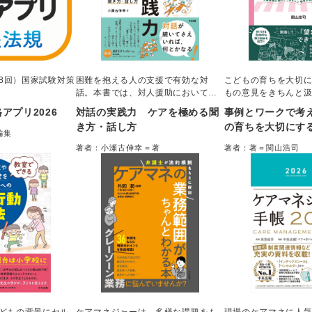
38回）国家試験対策
困難を抱える人の支援で有効な対
こどもの育ちを大切
話。本書では、対人援助において対
もの意見をきちんと
話を開く際に大切なことを「３つの
践をするための知識
アプリ2026
対話の実践力 ケアを極める聞
事例とワークで考
原則」「５つの型」に集約し、事例
かりやすく整理。保
き方・話し方
の育ちを大切にす
をもちいて超実践的に解説した。対
各種ガイドラインを
編集
擁護の観点から望
話を展開するときのポイントや注意
を通して理解できる
著者：小瀬古伸幸＝著
著者：著＝関山浩司
点など、支援現場で安全に対話を重
人・園としての取り
実現する園づくり
ねていくためのエッセンスが満載。
学べる。