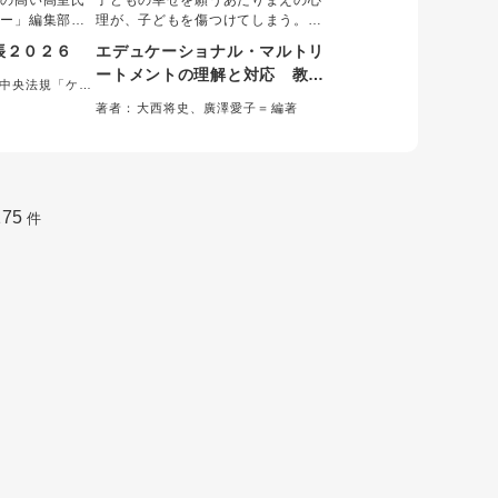
気の高い高室氏
子どもの幸せを願うあたりまえの心
ャー」編集部が
理が、子どもを傷つけてしまう。
ったケアマネ向
「教育虐待」とともに注目を集めて
帳２０２６
エデュケーショナル・マルトリ
すくて使いやす
いるエデュケーショナル・マルトリ
ートメントの理解と対応 教師
理をサポートす
ートメントについて、教師と支援者
/中央法規「ケア
と支援者が「教育虐待」を防ぐ
料満載の便利帳
が正しく理解し、支援するための知
委員会＝編集
著者：大西将史、廣澤愛子＝編著
き！「できる」
識と実践方法をまとめた書。多様な
ためにできること
。
事例をもとに支援の実際を解説。
175
件