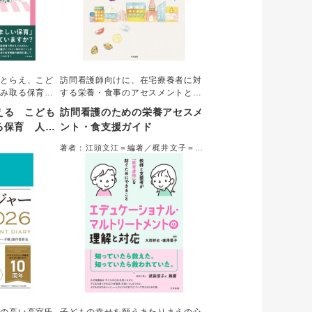
にとらえ、こど
訪問看護師向けに、在宅療養者に対
汲み取る保育実
する栄養・食事のアセスメントと支
・ポイントをわ
援を、疾患・症状別、ステージ別に
える こども
訪問看護のための栄養アセスメ
育現場で役立つ
まとめた。栄養の基礎知識から、支
る保育 人権
ント・食支援ガイド
保育場面の事例
援の基本、現場で出会いがちなエピ
ましい保育を
ようにし、個
ソード、具体的な方法・手技までを
著者：江頭文江＝編著／梶井文子＝編
組みを具体的に
解説。訪問看護師だけでなく看護教
集
育のテキストとしても活用できる。