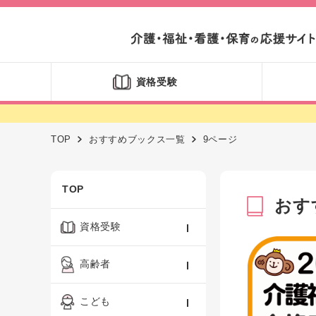
資格受験
TOP
おすすめブックス一覧
9ページ
TOP
おす
資格受験
ケアマネジャー
高齢者
社会福祉士
認知症ケア・介護技術
こども