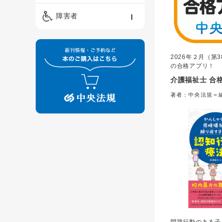
精神保健福祉士
ケアマネジメント・ソ
保育・教育／発達障害
障害者
ーシャルワーク
／子育て
介護福祉士
看護
障害者支援・福祉
保育士
2026年２月（第
制度
の合格アプリ！
介護福祉士 合格
著者：中央法規＝