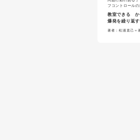
問題行動のある子
フコントロールの
こには「認知の歪
教室できる か
応策としては行動
爆発を繰り返す
歪みを修正し、適
療法
図る認知行動療法
著者：松浦直己＝
ない。学校の構造
的認知行動療法が