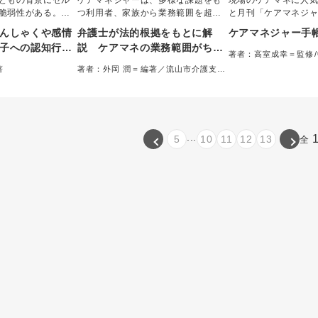
どもの背景にセル
ケアマネジャーは、多様な課題をも
現場のケアマネに人
脆弱性がある。そ
つ利用者、家族から業務範囲を超え
と月刊「ケアマネジ
み」の存在も。対
るような役割を求められることがあ
総力を結集してつく
んしゃくや感情
弁護士が法的根拠をもとに解
ケアマネジャー手
を是正し、認知の
る。本書では、ケアマネジャーが実
け手帳。書き込みや
子への認知行動
説 ケアマネの業務範囲がちゃ
切な行動の定着を
務のなかで判断に迷ういわゆるグレ
いデザインで時間管
著者：高室成幸＝監修
んとわかる本
のスキルが欠かせ
ーゾーン業務を取り上げ、その具体
る。実務に役立つ資
マネジャー手帳」製作
著
著者：外岡 潤＝編著／流山市介護支援
化を活用した教育
的な対応方法を、介護問題に強い弁
（取り外し可能）付
専門員連絡会＝編集協力
子どもを変える。
護士が法的根拠に基づき指南する。
ケアマネ必須の一冊
...
5
10
11
12
13
全