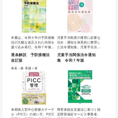
科看護職必携の書。
見直しなどを反映し発行。
本書は、令和４年の予防接種
児童手当制度の運用に必要な
法の大幅な改正された内容を
法令・通知を体系的に整理し
盛り込み発行。令和７年施行
た法令通知集。児童手当法・
の全世代対応型の持続可能な
政令・省令の改正が令和6年
逐条解説 予防接種法
児童手当関係法令通知
社会保障制度を構築するため
10 月1日から施行されること
改訂版
集 令和７年版
の健康保険法等の一部を改正
に伴う改正に対応。ガイドラ
する法律附則第２４条の規定
インや各支給状況報告書の新
著者：榎 孝謙＝著
による改正までを反映し、そ
規通知などの改訂内容を収載
の他の法令は令和６年４月１
した最新の法令通知集として
日の時点の内容で発行。
刊行。
末梢挿入型中心静脈カテーテ
障害者総合支援法に基づく指
ル（PICC）の使い方、PICC
定障害福祉サービス事業者、