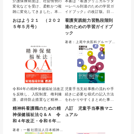
介護保険制度は、社会情勢の
本書は『看護クリニカルラダ
変化などを受け、柔軟かつ複
ーレベル到達のための学習ガ
雑に変化してきました。本特
イドブック』の改訂版。日本
集では、複雑な介護保険制度
看護協会が2023年6月に公表
おはよう２１ （２０２
看護実践能力習熟段階到
の近年の動向と将来につい
した［看護実践能力／看護実
５年５月号）
達のための学習ガイドブ
て、「認知症」「 介護人材の
践能力に基づく学習項目／看
ック
確保」「 ケアの質向上」「 制
護実践能力習熟段階］に合
度の持続可能性」「 地域共生
致。新人～レベルⅡの看護上
著者：上尾中央医科グループ協議会看護本部看護教育部＝編集
社会」 の５つのテーマから整
の注意点をコンパクトにまと
理します。
めた新人研修用テキスト。
令和4年の精神保健福祉法改正
児童手当支給事務の流れや手
を反映し、入院制度、権利擁
続きに必要な様式の記入方法
護、虐待防止措置など精神科
をわかりやすくまとめた事務
看護職に必須とされる精神保
処理マニュアルの最新版。児
精神科看護職のための精
八訂 児童手当事務マニ
健福祉法の知識をＱ＆Ａ方式
童手当関係事務処理通知を編
神保健福祉法Ｑ＆Ａ 令
ュアル
で解説。病棟、外来、訪問で
集し、支給事務手続きごとに
和４年改正・令和６年施
の現場実践をふまえたＱを通
確認事項とその記入例を収
じて法的疑問を解決でき、実
載。令和６年10月の改正に伴
行対応版
著者：一般社団法人日本精神科看護協会＝編集
地指導対策にも最適な、精神
う所得制限の撤廃や支給額の