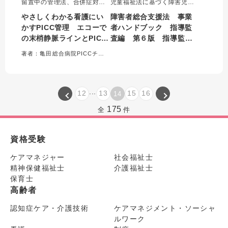
留置中の管理法、合併症対策
児童福祉法に基づく障害児通
などのポイントを、やさしく
所支援等事業者等に対する指
やさしくわかる看護にい
障害者総合支援法 事業
ビジュアルな内容で解説。ま
導監査要綱をまとめた通知集
かすPICC管理 エコーで
者ハンドブック 指導監
たエコーを用いたPICC挿入の
の改訂版。令和6年度に行われ
の末梢静脈ラインとPICC
査編 第６版 指導監査
手技を動画で見せる。加えて
た障害福祉サービス報酬改定
看護管理者向けに病院内の
に対応している。監査を行う
の穿刺・留置・管理&チー
における主眼事項及び着
著者：亀田総合病院PICCチーム＝監修／飯塚裕美、鈴木崇浩＝編集
PICCチームの構築・活用方
行政、監査を受ける事業者双
ムの運営
眼点等
法、教育体制などを紹介す
方に必携の1冊。
る。
...
12
13
15
16
14
175
全
件
資格受験
ケアマネジャー
社会福祉士
精神保健福祉士
介護福祉士
保育士
高齢者
認知症ケア・介護技術
ケアマネジメント・ソーシャ
ルワーク