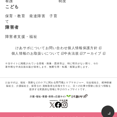
看護
制度
こども
保育・教育 発達障害 子育
て
障害者
障害者支援・福祉
けあサポについて
お問い合わせ
個人情報保護方針
個人情報のお取扱いについて
中央法規
アーカイブ
※当サイトに掲載されている情報・画像・図表等は、特に明示がない限り、その
著作権を中央法規出版が保有します。無断引用・転載・複製は禁じます。
けあサポは、福祉・医療などのケアに関わる専門職とケアマネジャー、社会福祉士、精神保健
福祉士、介護福祉士、保育士の
資格取得を目指す方々に、日々の仕事や受験に役立つ情報を
提供する実践的な情報と学びのウェブサイトです。