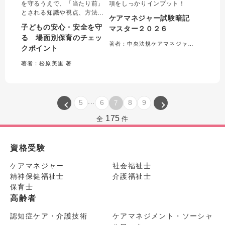
を守るうえで、「当たり前」
項をしっかりインプット！
とされる知識や視点、方法が
ケアマネジャー試験暗記
若手や新人に伝わらず、共有
子どもの安心・安全を守
マスター２０２６
することはなかなか難しい。
る 場面別保育のチェッ
本書ではそれらのベテランの
著者：中央法規ケアマネジャー受験対策研究会＝編集
クポイント
知見や「当たり前」を可視化
して、一日の流れ、一年の流
著者：松原美里 著
れに沿って「Why」「How」
をわかりやすく解説する。
...
5
6
8
9
7
175
全
件
資格受験
ケアマネジャー
社会福祉士
精神保健福祉士
介護福祉士
保育士
高齢者
認知症ケア・介護技術
ケアマネジメント・ソーシャ