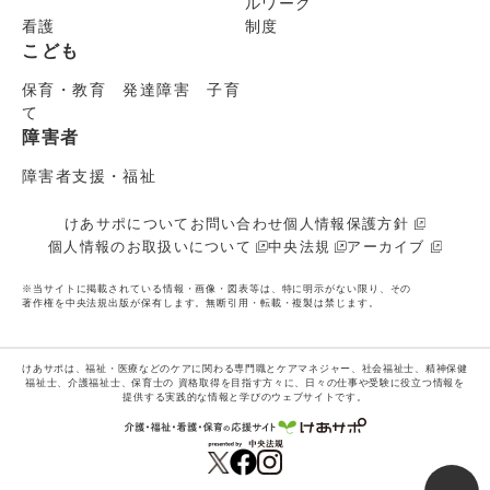
ルワーク
看護
制度
こども
保育・教育 発達障害 子育
て
障害者
障害者支援・福祉
けあサポについて
お問い合わせ
個人情報保護方針
個人情報のお取扱いについて
中央法規
アーカイブ
※当サイトに掲載されている情報・画像・図表等は、特に明示がない限り、その
著作権を中央法規出版が保有します。無断引用・転載・複製は禁じます。
けあサポは、福祉・医療などのケアに関わる専門職とケアマネジャー、社会福祉士、精神保健
福祉士、介護福祉士、保育士の
資格取得を目指す方々に、日々の仕事や受験に役立つ情報を
提供する実践的な情報と学びのウェブサイトです。