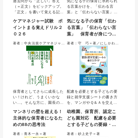
過去問から「正しい」答え
気になる子の保育に求められ
（＝正文）をピックアップ。
る言葉かけを、「伝わる言
「正文」を書いて覚える記入
葉」と「伝わらない言葉」の
式の問題集。
対比で具体的に学ぶ一冊。気
ケアマネジャー試験 ポ
気になる子の保育「伝わ
になる子やその親、クラスの
イントまる覚えドリル２
る言葉」「伝わらない言
子、職員に対してなど約３０
０２６
葉」 保育者が身につけ
の例を収載。伝わる（伝わら
ない）理由を理解すること
たい配慮とコミュニケー
著者：中央法規ケアマネジャー受験対策研究会＝編集
著者：守 巧＝著／にしかわたく＝イラスト
で、必要な配慮とコミュニケ
ション
ーション法が身につく。
保育者としてさらに成長した
配慮を必要とする子どもの要
い！けれど、うまくいかな
録と就学支援シートの書き方
い…。そんな方に、園長の経
を、マンガやＱ＆Ａを交えて
験もある著者が「自己効力感
わかりやすく解説。実際の園
マンネリの壁を超える！
幼稚園、保育所、認定こ
を上げる」「保育と子育ての
や小学校での活用事例も取り
主体的な保育者になるた
ども園対応 配慮を必要
違い」など、ワンランク上の
上げ、要録・就学支援シート
めの88の思考法
とする子どもの要録・就
保育者として身につけたい88
に関する疑問は最初から最後
の思考法を紹介。1つの思考法
までこれ一冊で完結すること
学支援シートの書き方ガ
著者：青木一永＝著
著者：砂上史子＝著
を見開き頁で解説し、すきま
ができる。
イド