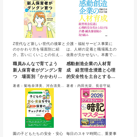
時間に読み進められる。
Z世代など新しい世代の後輩と
介護・福祉サービス事業に
のかかわり方を場面別に紹
は、人材の定着と職場風土の
介。言いにくいことの伝え方
改善が欠かせない。本書で
や育て方のコツ、ほどよい塩
は、愛知を中心に事業を展開
職員みんなで育てよう
感動創造企業の人材育
梅の関係づくりが学べる。主
する栄光会の取り組みから、
新人保育者がグングン育
成 経営理念浸透と心理
任だけでなく全職員が育成を
良好な人間関係と組織の高い
つ 場面別「かかわり方
的安全性を土台とする介
意識するきっかけとなる実用
成果を両立して経営理念を実
書。
現する具体的な施策やリーダ
のさじ加減」
護・鍼灸接骨院の取り組
著者：菊地奈津美、河合清美＝著
著者：内田光栄、長谷守紘
ーの成長事例を紹介。
み
園の子どもたちの安全・安心
毎日のスキマ時間に、重要事