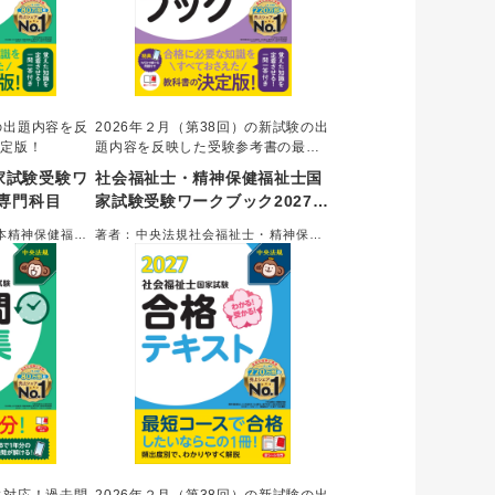
の出題内容を反
2026年２月（第38回）の新試験の出
決定版！
題内容を反映した受験参考書の最新
版！
家試験受験ワ
社会福祉士・精神保健福祉士国
 専門科目
家試験受験ワークブック2027
共通科目
本精神保健福祉
著者：中央法規社会福祉士・精神保健
福祉士受験対策研究会＝編集