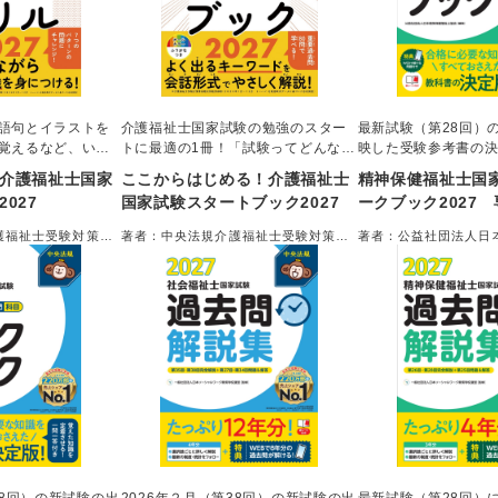
語句とイラストを
介護福祉士国家試験の勉強のスター
最新試験（第28回）
覚えるなど、いろ
トに最適の1冊！「試験ってどんな感
映した受験参考書の
題で、飽きずに楽
じ？」「まずは何を勉強すればいい
介護福祉士国家
ここからはじめる！介護福祉士
精神保健福祉士国
。付属のシールで
の？」…そんな疑問を、先生と生徒
027
国家試験スタートブック2027
ークブック2027
を作りましょう。
のキャラクターたちと一緒に解決し
ていきましょう！
護福祉士受験対策研
著者：中央法規介護福祉士受験対策研
著者：公益社団法人日
究会＝編集
士協会＝編集