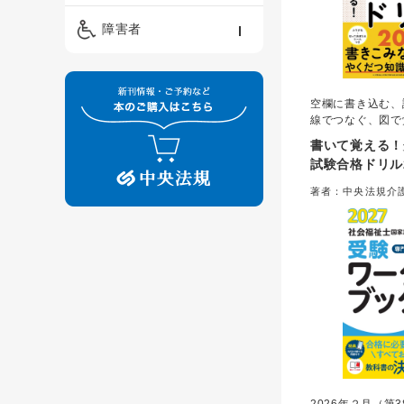
精神保健福祉士
ケアマネジメント・ソ
保育・教育／発達障害
障害者
ーシャルワーク
／子育て
介護福祉士
看護
障害者支援・福祉
保育士
空欄に書き込む、
制度
線でつなぐ、図で
いろなタイプの問
書いて覚える！
しく学習できます
試験合格ドリル2
自分だけの参考書
著者：中央法規介
究会＝編集