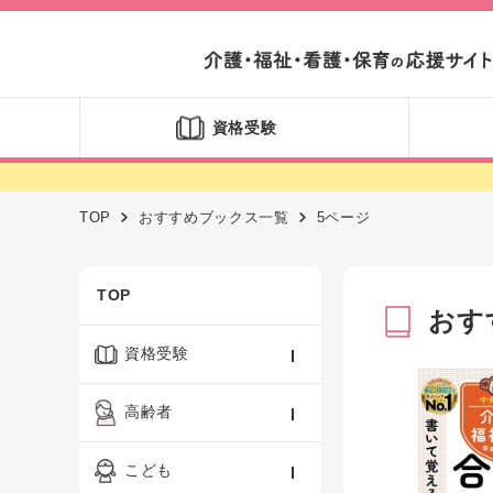
資格受験
TOP
おすすめブックス一覧
5ページ
TOP
おす
資格受験
ケアマネジャー
高齢者
社会福祉士
認知症ケア・介護技術
こども