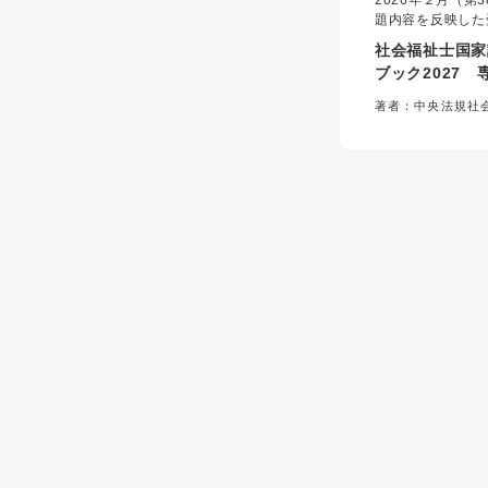
2026年２月（第
題内容を反映した
版！
社会福祉士国家
ブック2027 
著者：中央法規社
究会＝編集