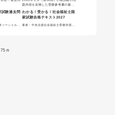
に対応！過去問
2026年２月（第38回）の新試験の出
！
題内容を反映した受験参考書の最新
版！
家試験過去問
わかる！受かる！社会福祉士国
家試験合格テキスト2027
本ソーシャルワ
著者：中央法規社会福祉士受験対策研
修
究会＝編集
175
件