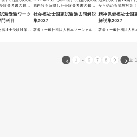
38回）の新試験の出
2026年２月（第38回）の新試験の出
最新試験（第28回）
受験参考書の最新
題内容を反映した受験参考書の最新
から始める試験対策
版！
試験受験ワーク
社会福祉士国家試験過去問解説
精神保健福祉士国
専門科目
集2027
解説集2027
会福祉士受験対策研
著者：一般社団法人日本ソーシャルワ
著者：一般社団法人日
ーク教育学校連盟＝監修
ーク教育学校連盟＝監
...
1
6
7
8
9
全