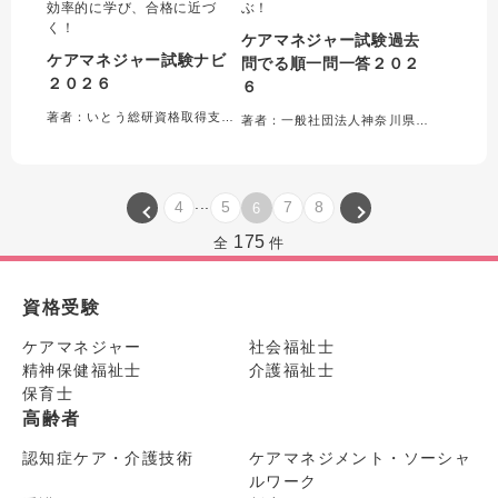
効率的に学び、合格に近づ
ぶ！
く！
ケアマネジャー試験過去
ケアマネジャー試験ナビ
問でる順一問一答２０２
２０２６
６
著者：いとう総研資格取得支援センター＝編集
著者：一般社団法人神奈川県介護支援専門員協会＝編集
...
4
5
7
8
6
175
全
件
資格受験
ケアマネジャー
社会福祉士
精神保健福祉士
介護福祉士
保育士
高齢者
認知症ケア・介護技術
ケアマネジメント・ソーシャ
ルワーク