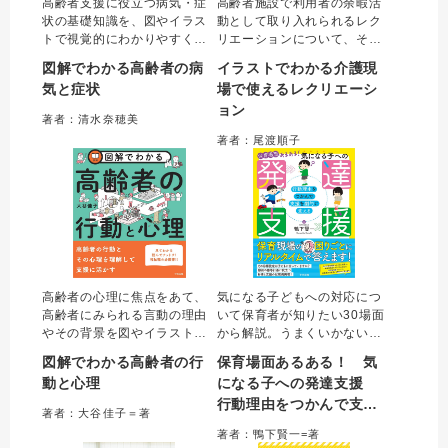
高齢者支援に役立つ病気・症
高齢者施設で利用者の余暇活
状の基礎知識を、図やイラス
動として取り入れられるレク
トで視覚的にわかりやすく解
リエーションについて、その
説した一冊。日頃接する高齢
企画・実施にあたり苦手意識
図解でわかる高齢者の病
イラストでわかる介護現
者の体調変化に気づくための
をもつ介護職は多く存在す
気と症状
場で使えるレクリエーシ
観察やケアのポイント、多職
る。本書はこのような介護職
ョン
種連携まで網羅的にまとめ
に向け、レクリエーションに
著者：清水奈穂美
た。介護職やケアマネジャー
関する“困りごと”を解決するた
著者：尾渡順子
などの専門職をはじめ、介
めの考え方、実際に活用でき
護・看護学生にもお勧め。
るプログラムを提案。
高齢者の心理に焦点をあて、
気になる子どもへの対応につ
高齢者にみられる言動の理由
いて保育者が知りたい30場面
やその背景を図やイラストを
から解説。うまくいかない原
用いて視覚的に解説。高齢者
因は、発達に関する知識や背
図解でわかる高齢者の行
保育場面あるある！ 気
そのものの理解だけでなく、
景への理解不足からくる間違
動と心理
になる子への発達支援
心理という内面の部分が見え
った目標設定にある。本書で
行動理由をつかんで支援
ることで、介護職やケアマネ
は、目標設定を見直して、そ
著者：大谷佳子＝著
ジャーなどの専門職が高齢者
れに応じた支援を場面ごとに
を劇的に変える
著者：鴨下賢一=著
本人を理解したかかわりがで
詳細解説。個別支援計画で使