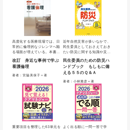
きるようになる一冊。
える記載例も掲載する。
高度化する医療現場では、日
近年自然災害が多いなかで、
常的に倫理的なジレンマへ陥
民生委員としておさえておき
る場面が増えている。本書は
たい防災に関する知識や災害
「何かおかしい、これでいい
時の対応方法などを５５の問
改訂 身近な事例で学ぶ
民生委員のための防災ハ
のか」と思い悩む看護師や看
いをもとに解説する。防災や
看護倫理
ンドブック もしもに備
護学生に倫理的な考え方・行
災害時の取り組み、災害時に
える５５のＱ＆Ａ
動を教えてくれる一冊。 患者
特に配慮を必要とする人への
著者：宮脇美保子＝著
の高齢化や医療技術の進歩に
支援などについて正しく理解
著者：小林雅彦＝著
伴う法的・倫理的変化に対応
し、もしもに備える一冊。
した改訂版。
重要項目を整理した63単元を
よく出る順に一問一答で学