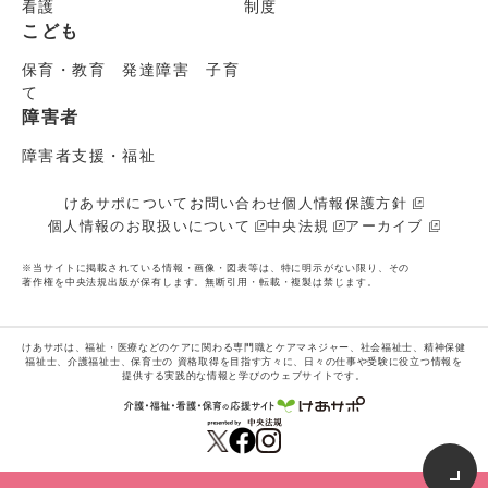
看護
制度
こども
保育・教育 発達障害 子育
て
障害者
障害者支援・福祉
けあサポについて
お問い合わせ
個人情報保護方針
個人情報のお取扱いについて
中央法規
アーカイブ
※当サイトに掲載されている情報・画像・図表等は、特に明示がない限り、その
著作権を中央法規出版が保有します。無断引用・転載・複製は禁じます。
けあサポは、福祉・医療などのケアに関わる専門職とケアマネジャー、社会福祉士、精神保健
福祉士、介護福祉士、保育士の
資格取得を目指す方々に、日々の仕事や受験に役立つ情報を
提供する実践的な情報と学びのウェブサイトです。